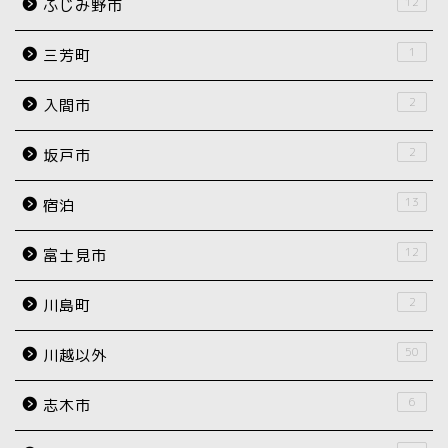
12
ふじみ野市
1
三芳町
2
入間市
2
坂戸市
13
宿泊
12
富士見市
2
川島町
50
川越以外
6
志木市