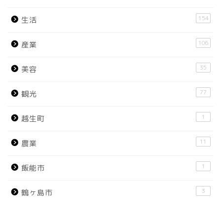
154
生活
106
産業
35
美容
77
観光
1
越生町
11
農業
1
飯能市
3
鶴ヶ島市