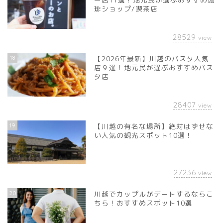
琲ショップ/喫茶店
28529
view
18
【2026年最新】川越のパスタ人気
店９選！地元民が選ぶおすすめパス
タ店
28407
view
19
【川越の有名な場所】絶対はずせな
い人気の観光スポット10選！
27236
view
20
川越でカップルがデートするならこ
ちら！おすすめスポット10選