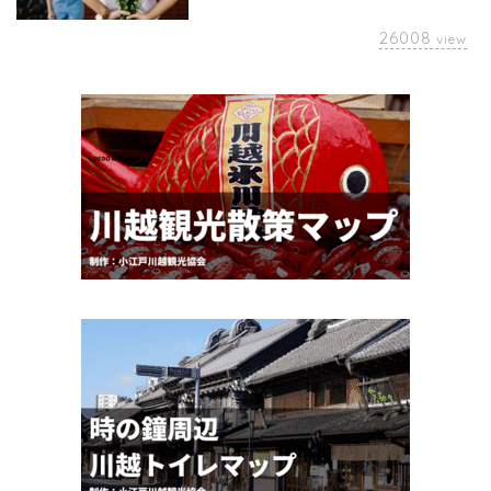
26008
view