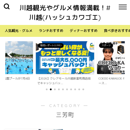
川越観光やグルメ情報満載！#
川越(ハッシュカワゴエ)
人気観光・グルメ
ランチおすすめ
ディナーおすすめ
食べ歩きおすす
現地レポート(LINE)
スポーツ
水上公園プールが7月4日
【2026】クレアモール川越新富町商店街
COEDO KAWAGOE F
でキャッシュバッ...
ース...
― CATEGORY ―
三芳町