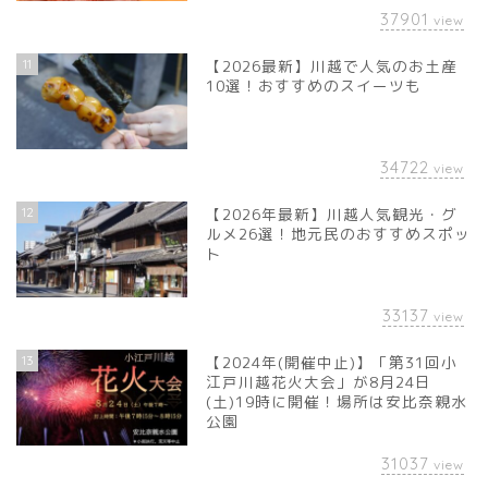
37901
view
11
【2026最新】川越で人気のお土産
10選！おすすめのスイーツも
34722
view
12
【2026年最新】川越人気観光・グ
ルメ26選！地元民のおすすめスポッ
ト
33137
view
13
【2024年(開催中止)】「第31回小
江戸川越花火大会」が8月24日
(土)19時に開催！場所は安比奈親水
公園
31037
view