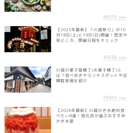
48019
view
8
【2025年最新】「川越祭り」が10
月18日(土)と19日(日)開催！歴史や
見どころ、開催日程をチェック
45536
view
9
川越の菓子屋横丁(お菓子横丁)と
は？食べ歩きやランチスポットや近
隣駐車場を紹介
39602
view
10
【2026年最新】川越かき氷絶対食
べたい8選！地元民が選ぶおすすめ
かき氷屋