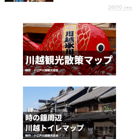
26010
view