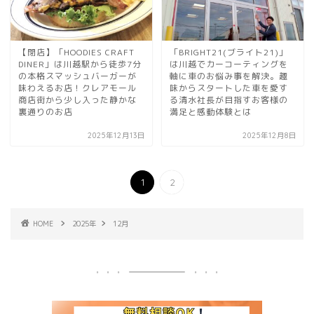
【閉店】「HOODIES CRAFT
「BRIGHT21(ブライト21)」
DINER」は川越駅から徒歩7分
は川越でカーコーティングを
の本格スマッシュバーガーが
軸に車のお悩み事を解決。趣
味わえるお店！クレアモール
味からスタートした車を愛す
商店街から少し入った静かな
る清水社長が目指すお客様の
裏通りのお店
満足と感動体験とは
2025年12月13日
2025年12月8日
1
2
HOME
2025年
12月