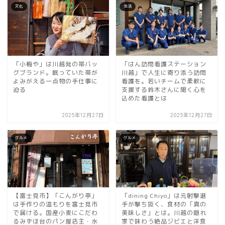
文化
生活
「小梅や」は川越発の帯バッ
「はん訪問看護ステーション
グブランド。眠っていた帯が
川越」で人生に寄り添う訪問
よみがえる一点物の手仕事に
看護を。若いチームで柔軟に
迫る
支援する鈴木さんに聞く心を
込めた看護とは
2025年12月27日
2025年12月27日
グルメ
グルメ
【富士見市】「こんがり亭」
「dining Chiyo」は元射撃選
は手作りの温もりを富士見市
手が撃ち抜く、食材の「真の
で届ける。国産小麦にこだわ
美味しさ」とは。川越の隠れ
るみずほ台のパン屋店主・水
家で味わう絶品ジビエと洋食