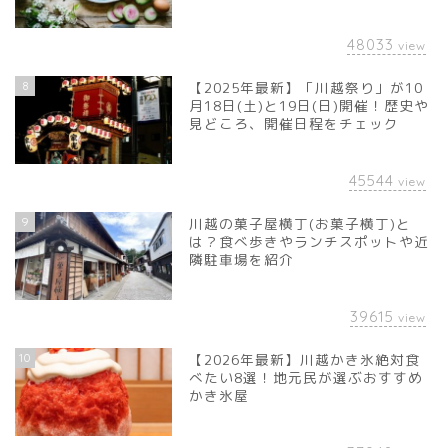
48033
view
8
【2025年最新】「川越祭り」が10
月18日(土)と19日(日)開催！歴史や
見どころ、開催日程をチェック
45544
view
9
川越の菓子屋横丁(お菓子横丁)と
は？食べ歩きやランチスポットや近
隣駐車場を紹介
39615
view
10
【2026年最新】川越かき氷絶対食
べたい8選！地元民が選ぶおすすめ
かき氷屋