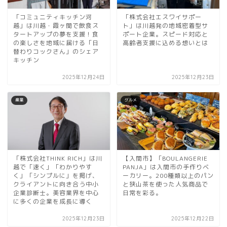
「コミュニティキッチン河
「株式会社エスワイサポー
越」は川越・霞ヶ関で飲食ス
ト」は川越発の地域密着型サ
タートアップの夢を支援！食
ポート企業。スピード対応と
の楽しさを地域に届ける「日
高齢者支援に込める想いとは
替わりコックさん」のシェア
キッチン
2025年12月24日
2025年12月23日
産業
グルメ
「株式会社THINK RICH」は川
【入間市】「BOULANGERIE
越で「速く」「わかりやす
PANJA」は入間市の手作りベ
く」「シンプルに」を掲げ、
ーカリー。200種類以上のパン
クライアントに向き合う中小
と狭山茶を使った人気商品で
企業診断士。美容業界を中心
日常を彩る。
に多くの企業を成長に導く
2025年12月23日
2025年12月22日