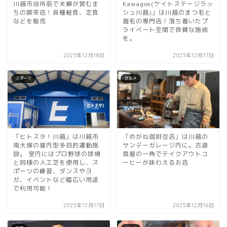
川越市役所前で夫婦が営むま
Kawagoe(ケイトステージラッ
ちの喫茶店！各種軽食、定食
シュ川越)」は川越のまつ毛と
などを販売
眉毛の専門店！落ち着いたプ
ライベート空間で良質な施術
を。
2025年12月18日
2025年12月17日
スポーツ
グルメ
「ヒトスタ！川越」は川越市
「めがね珈琲豆店」は川越の
南大塚の屋内型多目的運動施
サンデーガレージ内に。古道
設。 室内にはプロ野球の球場
具屋の一角でテイクアウトコ
と同様の人工芝を使用し、ス
ーヒーが味わえるお店
ポーツの練習、ダンスやヨ
ガ、イベントなど幅広い用途
で利用可能！
2025年12月17日
2025年12月16日