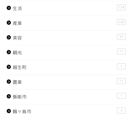
154
生活
106
産業
35
美容
77
観光
1
越生町
11
農業
1
飯能市
3
鶴ヶ島市