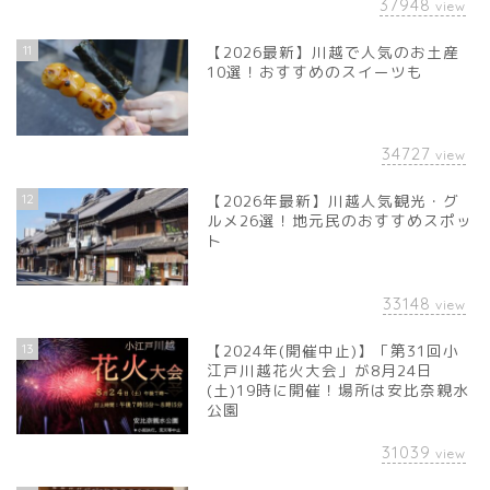
37948
view
11
【2026最新】川越で人気のお土産
10選！おすすめのスイーツも
34727
view
12
【2026年最新】川越人気観光・グ
ルメ26選！地元民のおすすめスポッ
ト
33148
view
13
【2024年(開催中止)】「第31回小
江戸川越花火大会」が8月24日
(土)19時に開催！場所は安比奈親水
公園
31039
view