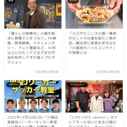
産業
グルメ
「暮らしの映像社」川越を拠
「小江戸だこ」は川越一番街
点に映像で人をつなぐ。PR映
のおしゃれな屋台型たこ焼き
画、教育映画、ドキュメンタ
店。観光地に新風を吹き込む
リー、テレビ番組など、40年
「川越発モバイルコンテナ」
以上にわたってさまざまな作
の挑戦とは
品を制作してきた個人プロダ
クション
2025年12月16日
2025年12月15日
スポーツ
サブカルチャー
2025年12月28日(日)「川越出
「LIVE CAFE Jammin’」はク
身現役Jリーガーサッカー教室
レアモール沿いにある川越の
in川越水上公園」が開催！現
ライブカフェ。チャージなし