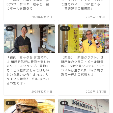
役のプロサッカー選手と一緒
で誰もがステージに立てる
にボールを蹴ろう
「音楽好きの居場所」
2025年12月15日
2025年12月14日
観光
グルメ
「縁側・ちゃぶ台 お着物や」
【新座】「新座クラフト」は
は 川越で気軽に着物を楽しめ
新座発のクラフトビール醸造
るリユースショップ。着物を
所。BtoB企業システムアドバ
もっと気軽に楽しんでほしい
ンスから生まれた『街に寄り
という思いから生まれた、リ
添う一杯』の挑戦とは
サイクル着物を中心に扱うお
店の魅力は？
2025年12月14日
2025年12月13日
グルメ
産業