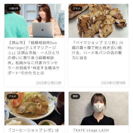
川越以外
グルメ
【狭山市】「結婚相談所Duo
「ベイクショップ ミリ秒」川
Mariage(デュオマリアージ
越の霞ヶ関で粉と向き合い続
ュ)」は狭山市発・一人ひとり
ける、ハード系パンの店の魅
の想いに寄り添う結婚相談
力に迫る
所。松岡かなこ代表カウンセ
ラーが目指す“伴走する婚活サ
ポート”のかたちとは
2025年12月22日
2025年12月18日
グルメ
美容
「コーヒーショップ レポ」は
「KATE stage LASH