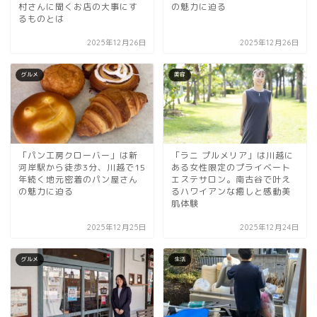
村さんに聞くお店の大事にす
の魅力に迫る
るものとは
2025年12月26日
2025年12月26日
グルメ
美容
「パン工房クローバー」は新
「ラニ プルメリア」は川越に
河岸駅から徒歩3分、川越で15
ある女性限定のプライベート
年続く地元密着のパン屋さん
エステサロン。南古谷で叶え
の魅力に迫る
るハワイアンな癒しと感動美
肌体験
2025年12月25日
2025年12月24日
グルメ
生活