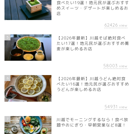
食べたい19選！地元民が選ぶおすす
めスイーツ・デザートが楽しめるお
店
62426
view
5
【2026年最新】川越そば絶対食べ
たい17選！地元民が選ぶおすすめ蕎
麦が楽しめるお店
58003
view
6
【2026年最新】川越うどん絶対食
べたい16選！地元民が選ぶおすすめ
うどんが楽しめるお店
54931
view
7
川越でモーニングするなら！食べ放
題やおにぎり・早朝営業など8選！