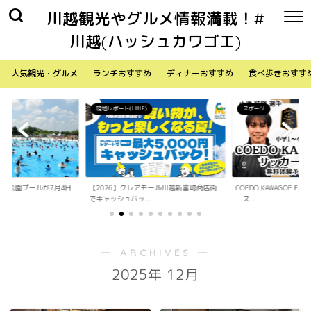
川越観光やグルメ情報満載！#
川越(ハッシュカワゴエ)
人気観光・グルメ
ランチおすすめ
ディナーおすすめ
食べ歩きおすす
NE)
スポーツ
生活
レアモール川越新富町商店街
COEDO KAWAGOE F.Cが小学生向けサッカ
「Sky Walker 
...
ース...
内ア...
― ARCHIVES ―
2025年 12月