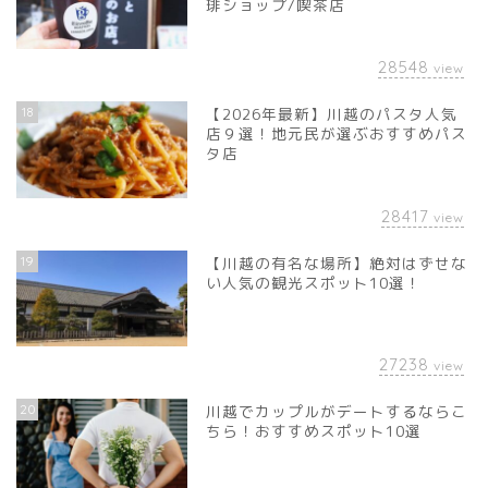
琲ショップ/喫茶店
28548
view
18
【2026年最新】川越のパスタ人気
店９選！地元民が選ぶおすすめパス
タ店
28417
view
19
【川越の有名な場所】絶対はずせな
い人気の観光スポット10選！
27238
view
20
川越でカップルがデートするならこ
ちら！おすすめスポット10選