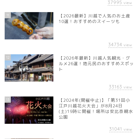
37995
view
11
【2026最新】川越で人気のお土産
10選！おすすめのスイーツも
34734
view
12
【2026年最新】川越人気観光・グ
ルメ26選！地元民のおすすめスポッ
ト
33163
view
13
【2024年(開催中止)】「第31回小
江戸川越花火大会」が8月24日
(土)19時に開催！場所は安比奈親水
公園
31041
view