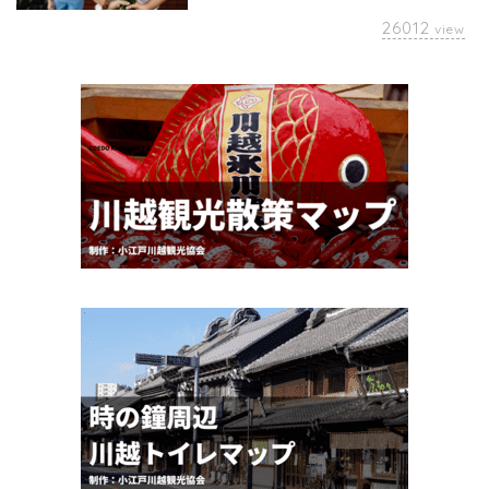
26012
view