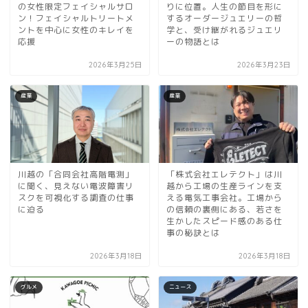
の女性限定フェイシャルサロ
りに位置。人生の節目を形に
ン！フェイシャルトリートメ
するオーダージュエリーの哲
ントを中心に女性のキレイを
学と、受け継がれるジュエリ
応援
ーの物語とは
2026年3月25日
2026年3月23日
産業
産業
川越の「合同会社高階電測」
「株式会社エレテクト」は川
に聞く、見えない電波障害リ
越から工場の生産ラインを支
スクを可視化する調査の仕事
える電気工事会社。工場から
に迫る
の信頼の裏側にある、若さを
生かしたスピード感のある仕
事の秘訣とは
2026年3月18日
2026年3月18日
グルメ
ニュース