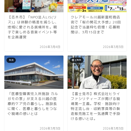
【志木市】「NPO法人LIS(リ
クレアモール川越新富町商店
ス)」は体験の格差を減らし、
街で「桜の開花大予想」20回
地域に愛される居場所を。親
記念で当選枠も倍増！応募期
子で楽しめる音楽イベント等
間は、3月15日まで
を企画運営
2026年3月4日
2026年3月3日
生活
富士見市
「医療型障害児入所施設 カル
【富士見市】株式会社ヒライ
ガモの家」が支える川越の医
ファシリティーズが掲げる現
療的ケア児の暮らし。施設長
場第一主義。学校・施設向け
に聞く、医療と暮らしをつな
特注流し台・収納家具等の製
ぐ現場の想いとは
造販売施工を一気通貫で手掛
ける想いとは。
2026年3月3日
2026年3月3日