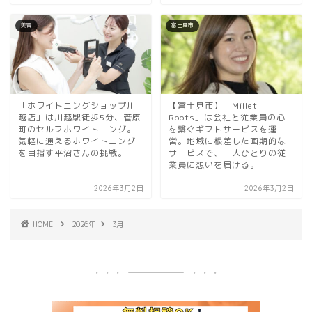
美容
富士見市
「ホワイトニングショップ川
【富士見市】「Millet
越店」は川越駅徒歩5分、菅原
Roots」は会社と従業員の心
町のセルフホワイトニング。
を繋ぐギフトサービスを運
気軽に通えるホワイトニング
営。地域に根差した画期的な
を目指す平沼さんの挑戦。
サービスで、一人ひとりの従
業員に想いを届ける。
2026年3月2日
2026年3月2日
HOME
2026年
3月