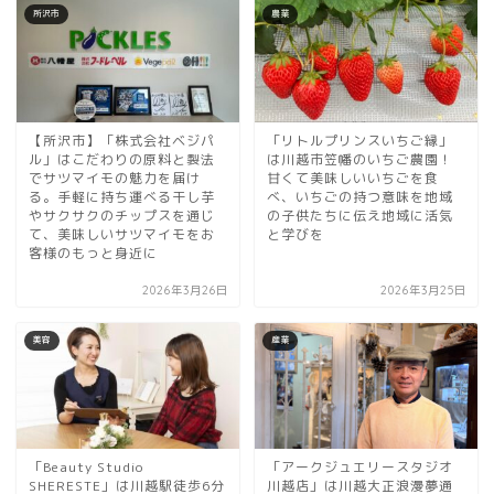
所沢市
農業
【所沢市】「株式会社ベジパ
「リトルプリンスいちご縁」
ル」はこだわりの原料と製法
は川越市笠幡のいちご農園！
でサツマイモの魅力を届け
甘くて美味しいいちごを食
る。手軽に持ち運べる干し芋
べ、いちごの持つ意味を地域
やサクサクのチップスを通じ
の子供たちに伝え地域に活気
て、美味しいサツマイモをお
と学びを
客様のもっと身近に
2026年3月26日
2026年3月25日
美容
産業
「Beauty Studio
「アークジュエリースタジオ
SHERESTE」は川越駅徒歩6分
川越店」は川越大正浪漫夢通