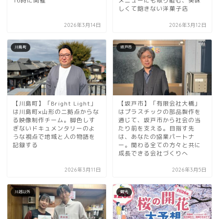
16時に開催
メニューにも取り組む、美味
しくて飽きない洋菓子店
2026年3月14日
2026年3月12日
川島町
坂戸市
【川島町】「Bright Light」
【坂戸市】「有限会社大橋」
は川島町×山形の二拠点からな
はプラスチックの部品製作を
る映像制作チーム。脚色しす
通じて、坂戸市から社会の当
ぎないドキュメンタリーのよ
たり前を支える。目指す先
うな視点で地域と人の物語を
は、あなたの協業パートナ
記録する
ー。関わる全ての方々と共に
成長できる会社づくりへ
2026年3月11日
2026年3月5日
川越以外
観光