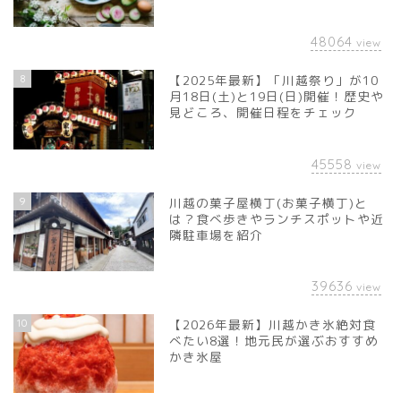
48064
view
8
【2025年最新】「川越祭り」が10
月18日(土)と19日(日)開催！歴史や
見どころ、開催日程をチェック
45558
view
9
川越の菓子屋横丁(お菓子横丁)と
は？食べ歩きやランチスポットや近
隣駐車場を紹介
39636
view
10
【2026年最新】川越かき氷絶対食
べたい8選！地元民が選ぶおすすめ
かき氷屋