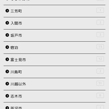
1
三芳町
2
入間市
2
坂戸市
13
宿泊
12
富士見市
2
川島町
51
川越以外
6
志木市
1
所沢市