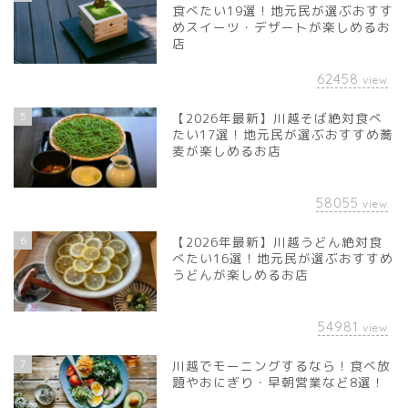
食べたい19選！地元民が選ぶおすす
めスイーツ・デザートが楽しめるお
店
62458
view
5
【2026年最新】川越そば絶対食べ
たい17選！地元民が選ぶおすすめ蕎
麦が楽しめるお店
58055
view
6
【2026年最新】川越うどん絶対食
べたい16選！地元民が選ぶおすすめ
うどんが楽しめるお店
54981
view
7
川越でモーニングするなら！食べ放
題やおにぎり・早朝営業など8選！