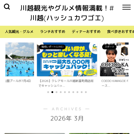
川越観光やグルメ情報満載！#
川越(ハッシュカワゴエ)
人気観光・グルメ
ランチおすすめ
ディナーおすすめ
食べ歩きおすす
現地レポート(LINE)
スポーツ
水上公園プールが7月4日
【2026】クレアモール川越新富町商店街
COEDO KAWAGOE F
でキャッシュバッ...
ース...
― ARCHIVES ―
2026年 3月