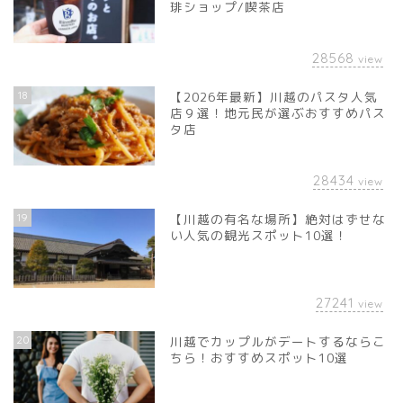
琲ショップ/喫茶店
28568
view
18
【2026年最新】川越のパスタ人気
店９選！地元民が選ぶおすすめパス
タ店
28434
view
19
【川越の有名な場所】絶対はずせな
い人気の観光スポット10選！
27241
view
20
川越でカップルがデートするならこ
ちら！おすすめスポット10選