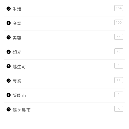
154
生活
106
産業
35
美容
78
観光
1
越生町
11
農業
1
飯能市
3
鶴ヶ島市