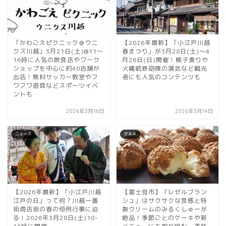
「かわごえピクニック＠ウニ
【2026年最新】「小江戸川越
クス川越」3月21日(土)@11〜
春まつり」が3月28日(土)～4
16時に人気の飲食店やワーク
月26日(日)開催！梯子乗りや
ショップを中心に約40店舗が
火縄銃鉄砲隊の演武など観光
出店！無料サッカー教室やフ
者にも人気のコンテンツも
ワフワ遊具などスポーツイベ
ントも
2026年3月16日
2026年3月14日
ニュース
グルメ
【2026年最新】「小江戸川越
【富士見市】「レゼルブラン
江戸の日」って何？川越一番
シュ」はサクサクな食感と特
街商店街の春の恒例行事に迫
製クリームのみるくしゅーが
る！2026年3月28日(土)10-
絶品！季節ごとのケーキや新