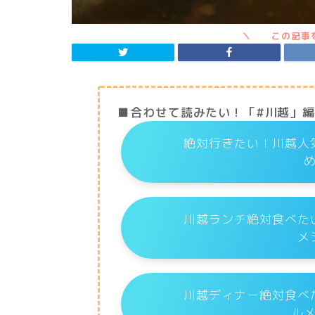
■合わせて読みたい！「#川越」
絶対行きたい！川越人
川越ランチ絶対食べた
メ
川越ディナー絶対食べ
ル