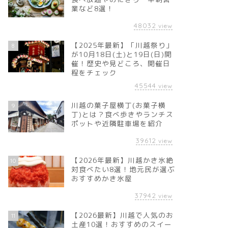
業など8選！
48032
view
【2025年最新】「川越祭り」
8
が10月18日(土)と19日(日)開
催！歴史や見どころ、開催日
程をチェック
45544
view
川越の菓子屋横丁(お菓子横
9
丁)とは？食べ歩きやランチス
ポットや近隣駐車場を紹介
39612
view
【2026年最新】川越かき氷絶
10
対食べたい8選！地元民が選ぶ
おすすめかき氷屋
37942
view
【2026最新】川越で人気のお
11
土産10選！おすすめのスイー