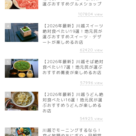
選ぶおすすめグルメショップ
107804
view
【2026年最新】川越スイーツ
4
絶対食べたい19選！地元民が
選ぶおすすめスイーツ・デザ
ートが楽しめるお店
62420
view
【2026年最新】川越そば絶対
5
食べたい17選！地元民が選ぶ
おすすめ蕎麦が楽しめるお店
57996
view
【2026年最新】川越うどん絶
6
対食べたい16選！地元民が選
ぶおすすめうどんが楽しめる
お店
54925
view
川越でモーニングするなら！
7
食べ放題やおにぎり・早朝営