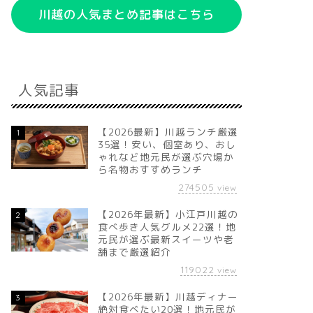
川越の人気まとめ記事はこちら
人気記事
【2026最新】川越ランチ厳選
1
35選！安い、個室あり、おし
ゃれなど地元民が選ぶ穴場か
ら名物おすすめランチ
274505
view
【2026年最新】小江戸川越の
2
食べ歩き人気グルメ22選！地
元民が選ぶ最新スイーツや老
舗まで厳選紹介
119022
view
【2026年最新】川越ディナー
3
絶対食べたい20選！地元民が