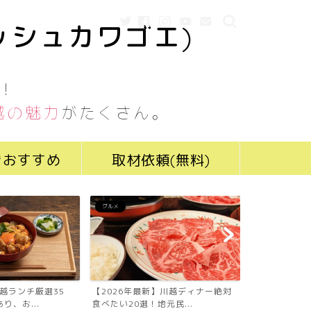
ッシュカワゴエ)
！
越の魅力
がたくさん。
きおすすめ
取材依頼(無料)
グルメ
グルメ
川越ランチ厳選35
【2026年最新】川越ディナー絶対
【2026年最
り、お...
食べたい20選！地元民...
食べたい19選！