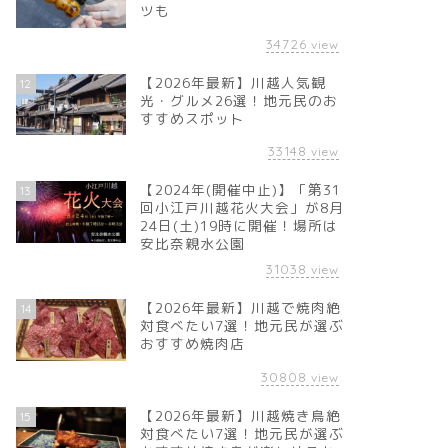
ツも
34726
view
【2026年最新】川越人気観
12
光・グルメ26選！地元民のお
すすめスポット
33148
view
【2024年(開催中止)】「第31
13
回小江戸川越花火大会」が8月
24日(土)19時に開催！場所は
安比奈親水公園
31038
view
【2026年最新】川越で焼肉絶
14
対食べたい7選！地元民が選ぶ
おすすめ焼肉店
30808
view
【2026年最新】川越焼き鳥絶
15
対食べたい7選！地元民が選ぶ