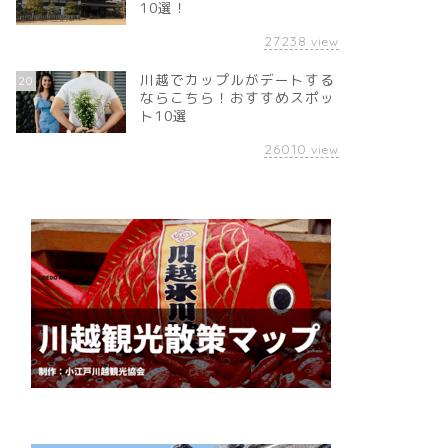
10選！
27238
view
川越でカップルがデートする
20
ならこちら！おすすめスポッ
ト10選
26010
view