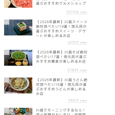
選ぶおすすめグルメショップ
107706
view
【2026年最新】川越スイーツ
4
絶対食べたい19選！地元民が
選ぶおすすめスイーツ・デザ
ートが楽しめるお店
62359
view
【2026年最新】川越そば絶対
5
食べたい17選！地元民が選ぶ
おすすめ蕎麦が楽しめるお店
57899
view
【2026年最新】川越うどん絶
6
対食べたい16選！地元民が選
ぶおすすめうどんが楽しめる
お店
54819
view
川越でモーニングするなら！
7
食べ放題やおにぎり・早朝営