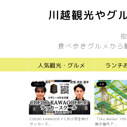
川越観光やグル
食べ歩きグルメから
人気観光・グルメ
ランチ
スポーツ
生活
ール川越新富町
COEDO KAWAGOE F.Cが小学生向け
「Sky Walker 
...
サッカース...
級の屋内ア...