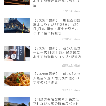
おすすめ焼き鳥が楽しめるお
店
30184
view
【2026年最新】「川越百万灯
16
夏まつり」が7月25日(土)26
日(日)に開催！歴史や見どこ
ろは？屋台情報も
29850
view
【2026年最新】川越の人気コ
17
ーヒー店11選！地元民が選ぶ
おすすめ珈琲ショップ/喫茶店
28506
view
【2026年最新】川越のパスタ
18
人気店９選！地元民が選ぶお
すすめパスタ店
28389
view
【川越の有名な場所】絶対は
19
ずせない人気の観光スポット