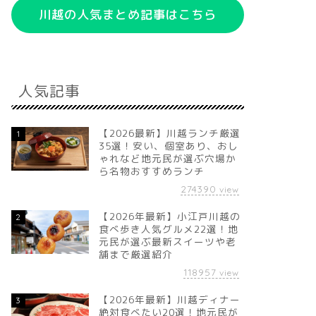
川越の人気まとめ記事はこちら
人気記事
【2026最新】川越ランチ厳選
1
35選！安い、個室あり、おし
ゃれなど地元民が選ぶ穴場か
ら名物おすすめランチ
274390
view
【2026年最新】小江戸川越の
2
食べ歩き人気グルメ22選！地
元民が選ぶ最新スイーツや老
舗まで厳選紹介
118957
view
【2026年最新】川越ディナー
3
絶対食べたい20選！地元民が