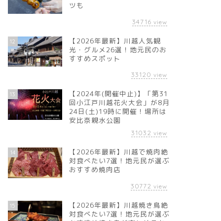
ツも
34716
view
【2026年最新】川越人気観
12
光・グルメ26選！地元民のお
すすめスポット
33120
view
【2024年(開催中止)】「第31
13
回小江戸川越花火大会」が8月
24日(土)19時に開催！場所は
安比奈親水公園
31032
view
【2026年最新】川越で焼肉絶
14
対食べたい7選！地元民が選ぶ
おすすめ焼肉店
30772
view
【2026年最新】川越焼き鳥絶
15
対食べたい7選！地元民が選ぶ