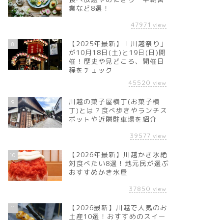
業など8選！
47971
view
【2025年最新】「川越祭り」
8
が10月18日(土)と19日(日)開
催！歴史や見どころ、開催日
程をチェック
45520
view
川越の菓子屋横丁(お菓子横
9
丁)とは？食べ歩きやランチス
ポットや近隣駐車場を紹介
39577
view
【2026年最新】川越かき氷絶
10
対食べたい8選！地元民が選ぶ
おすすめかき氷屋
37850
view
【2026最新】川越で人気のお
11
土産10選！おすすめのスイー