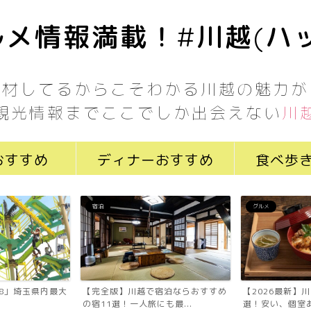
メ情報満載！#川越(ハ
取材してるからこそわかる川越の魅力が
観光情報までここでしか出会えない
川
おすすめ
ディナーおすすめ
食べ歩
宿泊
グルメ
7058」埼玉県内最大
【完全版】川越で宿泊ならおすすめ
【2026最新】
の宿11選！一人旅にも最...
選！安い、個室あ