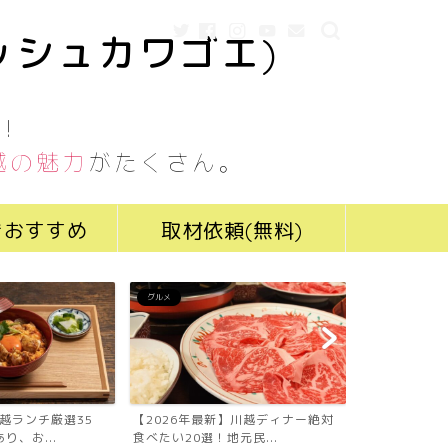
ッシュカワゴエ)
！
越の魅力
がたくさん。
きおすすめ
取材依頼(無料)
グルメ
グルメ
川越ランチ厳選35
【2026年最新】川越ディナー絶対
【2026年最
り、お...
食べたい20選！地元民...
食べたい19選！