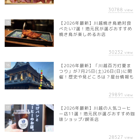
30788
view
15
【2026年最新】川越焼き鳥絶対食
べたい7選！地元民が選ぶおすすめ
焼き鳥が楽しめるお店
30232
view
16
【2026年最新】「川越百万灯夏ま
つり」が7月25日(土)26日(日)に開
催！歴史や見どころは？屋台情報も
29891
view
17
【2026年最新】川越の人気コーヒ
ー店11選！地元民が選ぶおすすめ珈
琲ショップ/喫茶店
28527
view