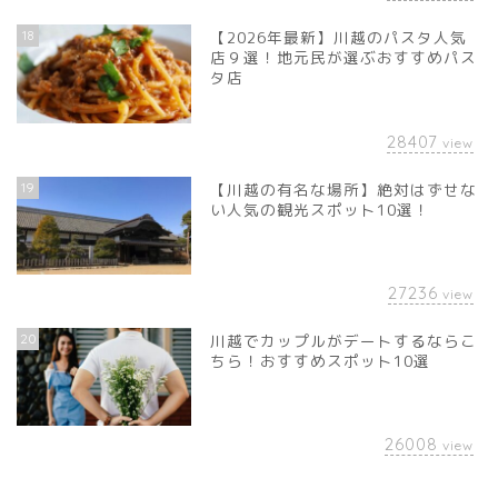
18
【2026年最新】川越のパスタ人気
店９選！地元民が選ぶおすすめパス
タ店
28407
view
19
【川越の有名な場所】絶対はずせな
い人気の観光スポット10選！
27236
view
20
川越でカップルがデートするならこ
ちら！おすすめスポット10選
26008
view