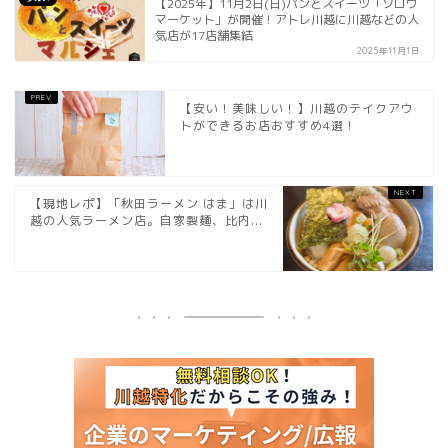
【2025年】11月2日(日)パンとスイーツ「ソロウ
マーケット」が開催！アトレ川越に川越などの人
気店が17店舗集結
2025年11月1日
【安い！美味しい！】川越のテイクアウ
トができるお店おすすめ4選！
【現地レポ】「秋田ラーメン はま」は川
越の人気ラーメン店。自家製麺、比内...