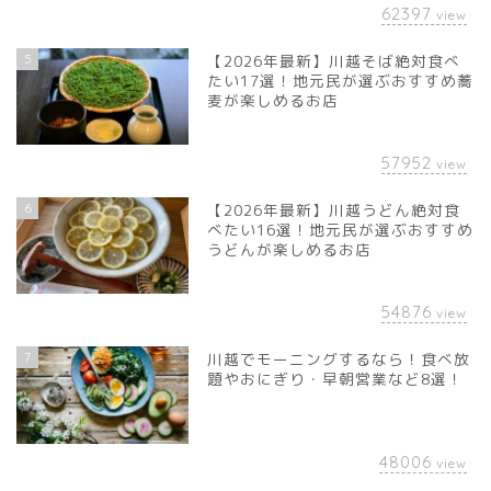
62397
view
5
【2026年最新】川越そば絶対食べ
たい17選！地元民が選ぶおすすめ蕎
麦が楽しめるお店
57952
view
6
【2026年最新】川越うどん絶対食
べたい16選！地元民が選ぶおすすめ
うどんが楽しめるお店
54876
view
7
川越でモーニングするなら！食べ放
題やおにぎり・早朝営業など8選！
48006
view