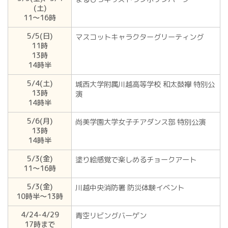
(土)
11〜16時
5/5(日)
マスコットキャラクターグリーティング
11時
13時
14時半
5/4(土)
城西大学附属川越高等学校 和太鼓襷 特別公
13時
演
14時半
5/6(月)
尚美学園大学女子チアダンス部 特別公演
13時
14時半
5/3(金)
塗り絵感覚で楽しめるチョークアート
11〜16時
5/3(金)
川越中央消防署 防災体験イベント
10時半〜13時
4/24-4/29
青空リビングバーゲン
17時まで