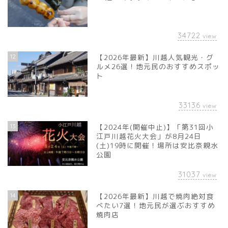
34722
view
12
【2026年最新】川越人気観光・グ
ルメ26選！地元民のおすすめスポッ
ト
33136
view
13
【2024年(開催中止)】「第31回小
江戸川越花火大会」が8月24日
(土)19時に開催！場所は安比奈親水
公園
31037
view
14
【2026年最新】川越で焼肉絶対食
べたい7選！地元民が選ぶおすすめ
焼肉店