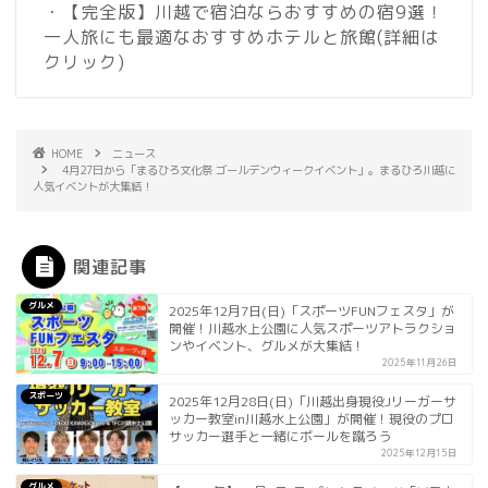
・【完全版】川越で宿泊ならおすすめの宿9選！
一人旅にも最適なおすすめホテルと旅館
(詳細は
クリック)
HOME
ニュース
4月27日から「まるひろ文化祭 ゴールデンウィークイベント」。まるひろ川越に
人気イベントが大集結！
関連記事
グルメ
2025年12月7日(日)「スポーツFUNフェスタ」が
開催！川越水上公園に人気スポーツアトラクショ
ンやイベント、グルメが大集結！
2025年11月26日
スポーツ
2025年12月28日(日)「川越出身現役Jリーガーサ
ッカー教室in川越水上公園」が開催！現役のプロ
サッカー選手と一緒にボールを蹴ろう
2025年12月15日
グルメ