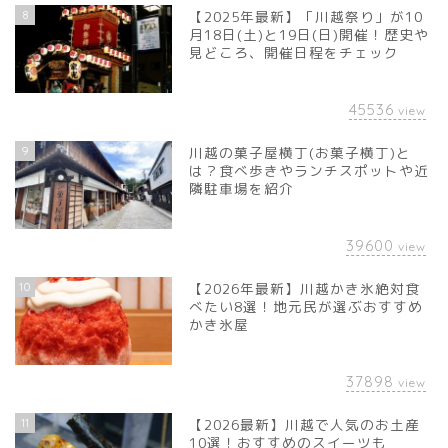
8
【2025年最新】「川越祭り」が10
月18日(土)と19日(日)開催！歴史や
見どころ、開催日程をチェック
45536
view
9
川越の菓子屋横丁(お菓子横丁)と
は？食べ歩きやランチスポットや近
隣駐車場を紹介
39600
view
10
【2026年最新】川越かき氷絶対食
べたい8選！地元民が選ぶおすすめ
かき氷屋
37898
view
11
【2026最新】川越で人気のお土産
10選！おすすめのスイーツも