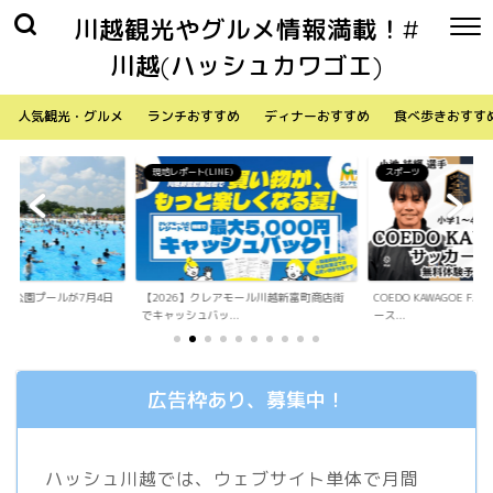
川越観光やグルメ情報満載！#
川越(ハッシュカワゴエ)
人気観光・グルメ
ランチおすすめ
ディナーおすすめ
食べ歩きおすす
)
スポーツ
生活
アモール川越新富町商店街
COEDO KAWAGOE F.Cが小学生向けサッカ
「Sky Walker 70
.
ース...
内ア...
広告枠あり、募集中！
ハッシュ川越では、ウェブサイト単体で月間