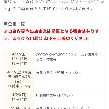
最後に「まるひろ文化祭 ゴールデンウィークイベン
ト」の企画をまとめて終了しようと思います。
■企画一覧
※出店内容や出店企業は変更となる場合はありま
す、まるひろ川越公式HPをご参照ください。
4/27(土)
COEDO KAWAGOE F.Cとボールで遊ぼうサ
11〜12時
ッカー体験会
13〜14時
4/27(土)（※荒
まるひろ文化祭 屋上マルシェ
天の場合4/28
(日）
10時半〜16時
4/29(月)
川越警察署特別イベント
11〜14時
5/3(金)、5/4
まるひろキッズトランポリンパーク