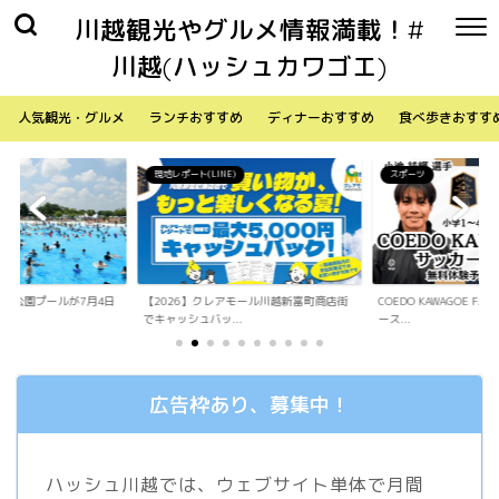
川越観光やグルメ情報満載！#
川越(ハッシュカワゴエ)
人気観光・グルメ
ランチおすすめ
ディナーおすすめ
食べ歩きおすす
)
スポーツ
生活
アモール川越新富町商店街
COEDO KAWAGOE F.Cが小学生向けサッカ
「Sky Walker 70
.
ース...
内ア...
広告枠あり、募集中！
ハッシュ川越では、ウェブサイト単体で月間