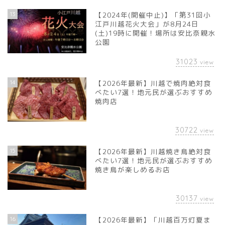
13
【2024年(開催中止)】「第31回小
江戸川越花火大会」が8月24日
(土)19時に開催！場所は安比奈親水
公園
31023
view
14
【2026年最新】川越で焼肉絶対食
べたい7選！地元民が選ぶおすすめ
焼肉店
30722
view
15
【2026年最新】川越焼き鳥絶対食
べたい7選！地元民が選ぶおすすめ
焼き鳥が楽しめるお店
30137
view
16
【2026年最新】「川越百万灯夏ま