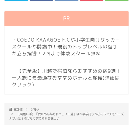
PR
・COEDO KAWAGOE F.Cが小学生向けサッカー
スクールが開講中！現役のトップレベルの選手
が立ち指導！2回まで体験スクール無料
・【完全版】川越で宿泊ならおすすめの宿9選！
一人旅にも最適なおすすめホテルと旅館
(詳細は
クリック)
HOME
グルメ
【現地レポ】「武州めんあぐれっしゅ川越」は本格手打ちうどんランチをリーズ
ナブルに！揚げたて天ぷらも美味しい