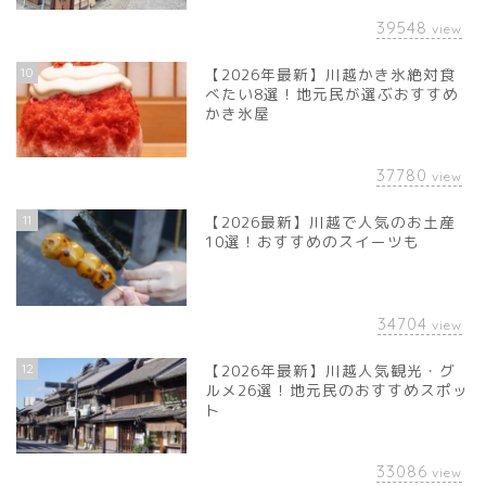
39548
view
10
【2026年最新】川越かき氷絶対食
べたい8選！地元民が選ぶおすすめ
かき氷屋
37780
view
11
【2026最新】川越で人気のお土産
10選！おすすめのスイーツも
34704
view
12
【2026年最新】川越人気観光・グ
ルメ26選！地元民のおすすめスポッ
ト
33086
view