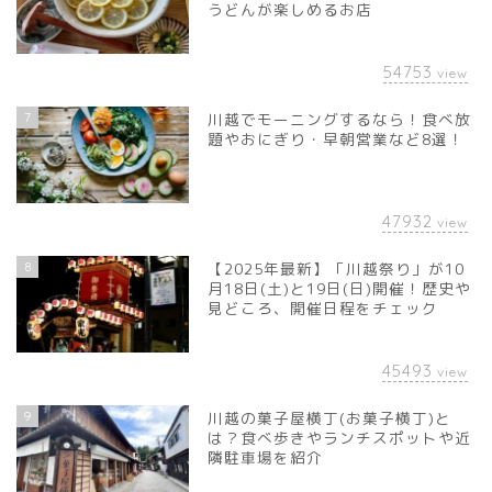
うどんが楽しめるお店
54753
view
7
川越でモーニングするなら！食べ放
題やおにぎり・早朝営業など8選！
47932
view
8
【2025年最新】「川越祭り」が10
月18日(土)と19日(日)開催！歴史や
見どころ、開催日程をチェック
45493
view
9
川越の菓子屋横丁(お菓子横丁)と
は？食べ歩きやランチスポットや近
隣駐車場を紹介