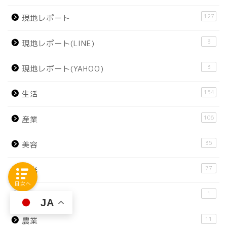
127
現地レポート
3
現地レポート(LINE)
3
現地レポート(YAHOO)
154
生活
106
産業
35
美容
77
観光
目次へ
1
越生町
JA
11
農業