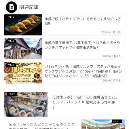
関連記事
グルメ
川越で餃子がテイクアウトできるおすすめのお店
8選
2024年11月12日
グルメ
川越の菓子屋横丁(お菓子横丁)とは？食べ歩きや
ランチスポットや近隣駐車場を紹介
2024年7月4日
グルメ
2月11日(水/祝)「川越グルメフェスティバル＠イ
オンタウンふじみ野」で10時〜17時開催！川越の
魅力的なグルメとショップが10店舗出店！
2026年1月31日
【現地レポ】川越「元町珈琲店ちもと」
でランチパスタ！川越観光中心地の菓
子...
9/9(土)かわごえピクニック＠ウニクス