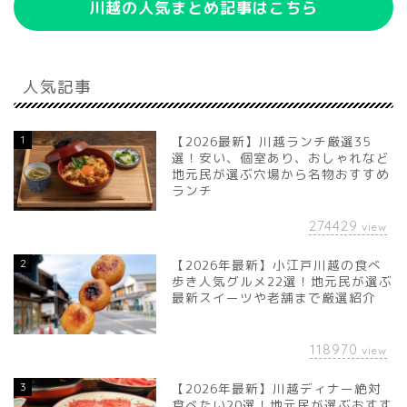
川越の人気まとめ記事はこちら
人気記事
1
【2026最新】川越ランチ厳選35
選！安い、個室あり、おしゃれなど
地元民が選ぶ穴場から名物おすすめ
ランチ
274429
view
2
【2026年最新】小江戸川越の食べ
歩き人気グルメ22選！地元民が選ぶ
最新スイーツや老舗まで厳選紹介
118970
view
3
【2026年最新】川越ディナー絶対
食べたい20選！地元民が選ぶおすす