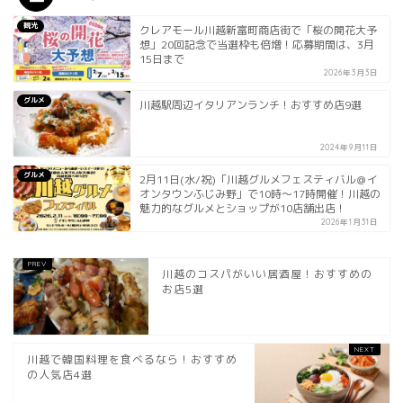
観光
クレアモール川越新富町商店街で「桜の開花大予
想」20回記念で当選枠も倍増！応募期間は、3月
15日まで
2026年3月3日
グルメ
川越駅周辺イタリアンランチ！おすすめ店9選
2024年9月11日
グルメ
2月11日(水/祝)「川越グルメフェスティバル＠イ
オンタウンふじみ野」で10時〜17時開催！川越の
魅力的なグルメとショップが10店舗出店！
2026年1月31日
川越のコスパがいい居酒屋！おすすめの
お店5選
川越で韓国料理を食べるなら！おすすめ
の人気店4選