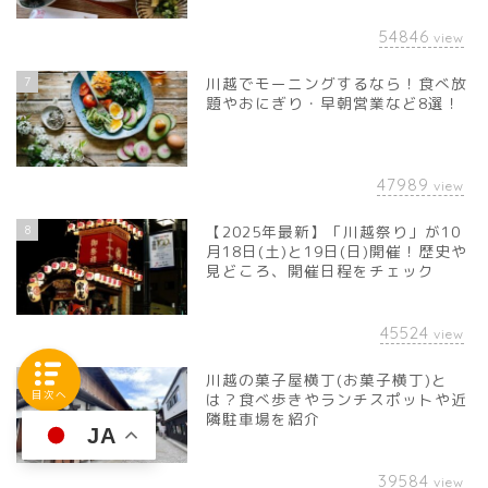
54846
view
7
川越でモーニングするなら！食べ放
題やおにぎり・早朝営業など8選！
47989
view
8
【2025年最新】「川越祭り」が10
月18日(土)と19日(日)開催！歴史や
見どころ、開催日程をチェック
45524
view
9
川越の菓子屋横丁(お菓子横丁)と
目次へ
は？食べ歩きやランチスポットや近
隣駐車場を紹介
JA
39584
view