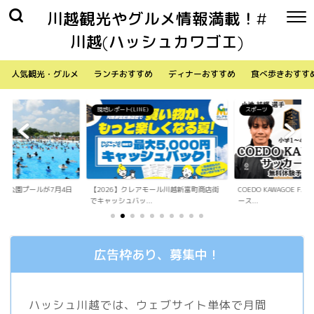
川越観光やグルメ情報満載！#
川越(ハッシュカワゴエ)
人気観光・グルメ
ランチおすすめ
ディナーおすすめ
食べ歩きおすす
)
スポーツ
生活
アモール川越新富町商店街
COEDO KAWAGOE F.Cが小学生向けサッカ
「Sky Walker 70
.
ース...
内ア...
広告枠あり、募集中！
ハッシュ川越では、ウェブサイト単体で月間