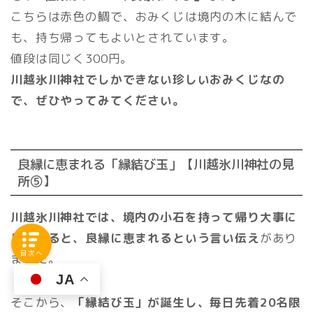
こちらは赤色の鯛で、おみくじは境内の木に結んで
も、持ち帰ってもよいとされています。
値段は同じく300円。
川越氷川神社でしかできない珍しいおみくじなの
で、ぜひやってみてください。
良縁に恵まれる「縁結び玉」【川越氷川神社の見
所⑤】
川越氷川神社では、境内の小石を持って帰り大事に
していると、良縁に恵まれるという言い伝え
があり
目次へ
ました。
JA
そこから、
「縁結び玉」が誕生し、毎日先着20名限