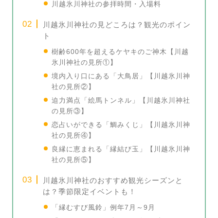
川越氷川神社の参拝時間・入場料
川越氷川神社の見どころは？観光のポイン
ト
樹齢600年を超えるケヤキのご神木【川越
氷川神社の見所①】
境内入り口にある「大鳥居」【川越氷川神
社の見所②】
迫力満点「絵馬トンネル」【川越氷川神社
の見所③】
恋占いができる「鯛みくじ」【川越氷川神
社の見所④】
良縁に恵まれる「縁結び玉」【川越氷川神
社の見所⑤】
川越氷川神社のおすすめ観光シーズンと
は？季節限定イベントも！
「縁むすび風鈴」例年7月～9月