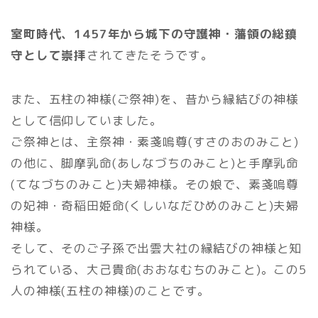
室町時代、1457年から城下の守護神・藩領の総鎮
守として崇拝
されてきたそうです。
また、五柱の神様(ご祭神)を、昔から縁結びの神様
として信仰していました。
ご祭神とは、主祭神・素戔嗚尊(すさのおのみこと)
の他に、脚摩乳命(あしなづちのみこと)と手摩乳命
(てなづちのみこと)夫婦神様。その娘で、素戔嗚尊
の妃神・奇稲田姫命(くしいなだひめのみこと)夫婦
神様。
そして、そのご子孫で出雲大社の縁結びの神様と知
られている、大己貴命(おおなむちのみこと)。この5
人の神様(五柱の神様)のことです。