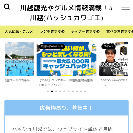
川越観光やグルメ情報満載！#
川越(ハッシュカワゴエ)
人気観光・グルメ
ランチおすすめ
ディナーおすすめ
食べ歩きおすす
)
スポーツ
生活
アモール川越新富町商店街
COEDO KAWAGOE F.Cが小学生向けサッカ
「Sky Walker 70
.
ース...
内ア...
広告枠あり、募集中！
ハッシュ川越では、ウェブサイト単体で月間