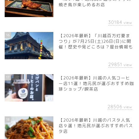
焼き鳥が楽しめるお店
30184
view
16
【2026年最新】「川越百万灯夏ま
つり」が7月25日(土)26日(日)に開
催！歴史や見どころは？屋台情報も
29851
view
17
【2026年最新】川越の人気コーヒ
ー店11選！地元民が選ぶおすすめ珈
琲ショップ/喫茶店
28506
view
18
【2026年最新】川越のパスタ人気
店９選！地元民が選ぶおすすめパス
タ店