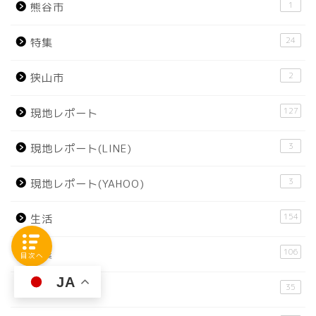
1
熊谷市
24
特集
2
狭山市
127
現地レポート
3
現地レポート(LINE)
3
現地レポート(YAHOO)
154
生活
106
産業
目次へ
JA
35
美容