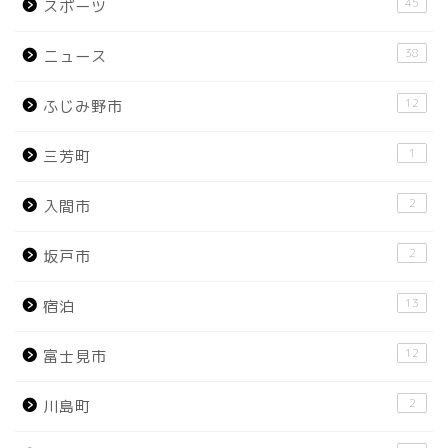
45
スポーツ
38
ニュース
12
ふじみ野市
1
三芳町
2
入間市
2
坂戸市
13
宿泊
12
富士見市
2
川島町