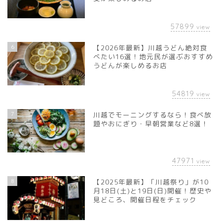
57899
view
6
【2026年最新】川越うどん絶対食
べたい16選！地元民が選ぶおすすめ
うどんが楽しめるお店
54819
view
7
川越でモーニングするなら！食べ放
題やおにぎり・早朝営業など8選！
47971
view
8
【2025年最新】「川越祭り」が10
月18日(土)と19日(日)開催！歴史や
見どころ、開催日程をチェック