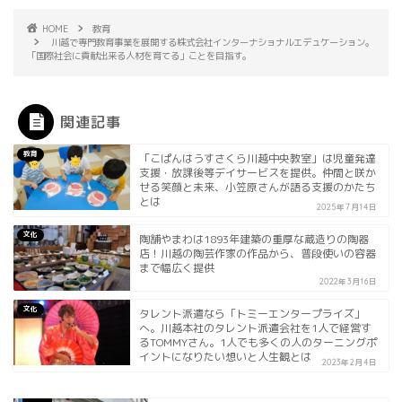
HOME
教育
川越で専門教育事業を展開する株式会社インターナショナルエデュケーション。
「国際社会に貢献出来る人材を育てる」ことを目指す。
関連記事
教育
「こぱんはうすさくら川越中央教室」は児童発達
支援・放課後等デイサービスを提供。仲間と咲か
せる笑顔と未来、小笠原さんが語る支援のかたち
とは
2025年7月14日
文化
陶舗やまわは1893年建築の重厚な蔵造りの陶器
店！川越の陶芸作家の作品から、普段使いの容器
まで幅広く提供
2022年3月16日
文化
タレント派遣なら「トミーエンタープライズ」
へ。川越本社のタレント派遣会社を1人で経営す
るTOMMYさん。1人でも多くの人のターニングポ
イントになりたい想いと人生観とは
2023年2月4日