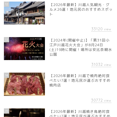
12
【2026年最新】川越人気観光・グ
ルメ26選！地元民のおすすめスポッ
ト
33120
view
13
【2024年(開催中止)】「第31回小
江戸川越花火大会」が8月24日
(土)19時に開催！場所は安比奈親水
公園
31032
view
14
【2026年最新】川越で焼肉絶対食
べたい7選！地元民が選ぶおすすめ
焼肉店
30772
view
15
【2026年最新】川越焼き鳥絶対食
べたい7選！地元民が選ぶおすすめ