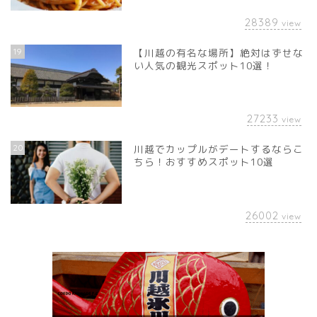
28389
view
19
【川越の有名な場所】絶対はずせな
い人気の観光スポット10選！
27233
view
20
川越でカップルがデートするならこ
ちら！おすすめスポット10選
26002
view