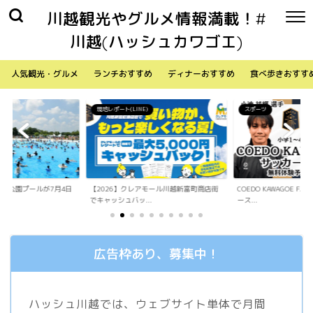
川越観光やグルメ情報満載！#
川越(ハッシュカワゴエ)
人気観光・グルメ
ランチおすすめ
ディナーおすすめ
食べ歩きおすす
)
スポーツ
生活
アモール川越新富町商店街
COEDO KAWAGOE F.Cが小学生向けサッカ
「Sky Walker 70
.
ース...
内ア...
広告枠あり、募集中！
ハッシュ川越では、ウェブサイト単体で月間