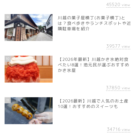
45520
view
9
川越の菓子屋横丁(お菓子横丁)と
は？食べ歩きやランチスポットや近
隣駐車場を紹介
39577
view
10
【2026年最新】川越かき氷絶対食
べたい8選！地元民が選ぶおすすめ
かき氷屋
37850
view
11
【2026最新】川越で人気のお土産
10選！おすすめのスイーツも
34716
view