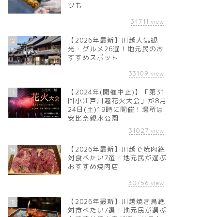
ツも
34711
view
【2026年最新】川越人気観
12
光・グルメ26選！地元民のお
すすめスポット
33109
view
【2024年(開催中止)】「第31
13
回小江戸川越花火大会」が8月
24日(土)19時に開催！場所は
安比奈親水公園
31027
view
【2026年最新】川越で焼肉絶
14
対食べたい7選！地元民が選ぶ
おすすめ焼肉店
30756
view
【2026年最新】川越焼き鳥絶
15
対食べたい7選！地元民が選ぶ