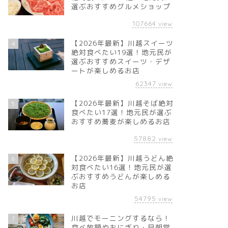
選ぶおすすめグルメショップ
107664
view
【2026年最新】川越スイーツ
4
絶対食べたい19選！地元民が
選ぶおすすめスイーツ・デザ
ートが楽しめるお店
62347
view
【2026年最新】川越そば絶対
5
食べたい17選！地元民が選ぶ
おすすめ蕎麦が楽しめるお店
57882
view
【2026年最新】川越うどん絶
6
対食べたい16選！地元民が選
ぶおすすめうどんが楽しめる
お店
54795
view
川越でモーニングするなら！
7
食べ放題やおにぎり・早朝営