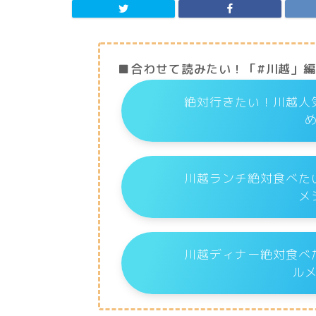
■合わせて読みたい！「#川越」
絶対行きたい！川越人
川越ランチ絶対食べた
メ
川越ディナー絶対食べ
ル