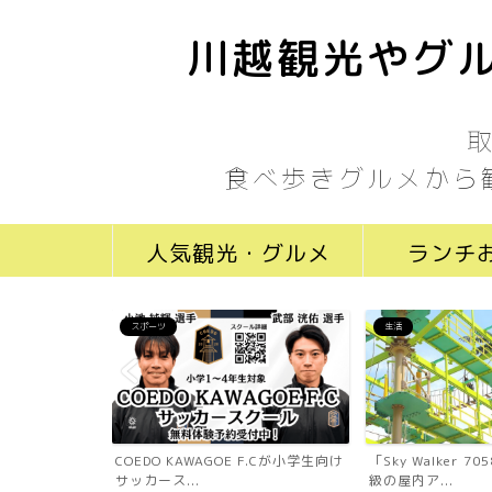
川越観光やグル
食べ歩きグルメから
人気観光・グルメ
ランチ
スポーツ
生活
ール川越新富町
COEDO KAWAGOE F.Cが小学生向け
「Sky Walker 
...
サッカース...
級の屋内ア...