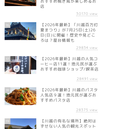
おすすめ焼き鳥が楽しめるお
店
30170
view
【2026年最新】「川越百万灯
16
夏まつり」が7月25日(土)26
日(日)に開催！歴史や見どこ
ろは？屋台情報も
29834
view
【2026年最新】川越の人気コ
17
ーヒー店11選！地元民が選ぶ
おすすめ珈琲ショップ/喫茶店
28491
view
【2026年最新】川越のパスタ
18
人気店９選！地元民が選ぶお
すすめパスタ店
28375
view
【川越の有名な場所】絶対は
19
ずせない人気の観光スポット