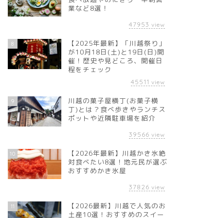
業など8選！
47953
view
【2025年最新】「川越祭り」
8
が10月18日(土)と19日(日)開
催！歴史や見どころ、開催日
程をチェック
45511
view
川越の菓子屋横丁(お菓子横
9
丁)とは？食べ歩きやランチス
ポットや近隣駐車場を紹介
39566
view
【2026年最新】川越かき氷絶
10
対食べたい8選！地元民が選ぶ
おすすめかき氷屋
37826
view
【2026最新】川越で人気のお
11
土産10選！おすすめのスイー