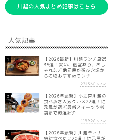
川越の人気まとめ記事はこちら
人気記事
【2026最新】川越ランチ厳選
1
35選！安い、個室あり、おし
ゃれなど地元民が選ぶ穴場か
ら名物おすすめランチ
274360
view
【2026年最新】小江戸川越の
2
食べ歩き人気グルメ22選！地
元民が選ぶ最新スイーツや老
舗まで厳選紹介
118928
view
【2026年最新】川越ディナー
3
絶対食べたい20選！地元民が