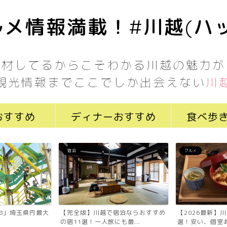
メ情報満載！#川越(ハ
取材してるからこそわかる川越の魅力が
観光情報までここでしか出会えない
川
おすすめ
ディナーおすすめ
食べ歩
宿泊
グルメ
7058」埼玉県内最大
【完全版】川越で宿泊ならおすすめ
【2026最新】
の宿11選！一人旅にも最...
選！安い、個室あ