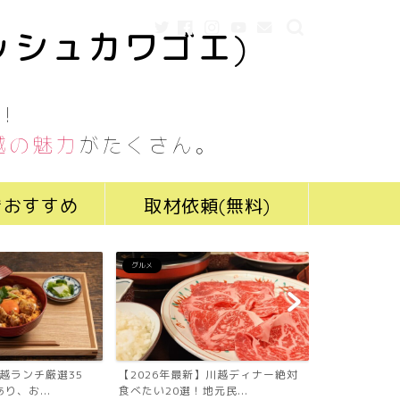
ッシュカワゴエ)
！
越の魅力
がたくさん。
きおすすめ
取材依頼(無料)
グルメ
グルメ
川越ランチ厳選35
【2026年最新】川越ディナー絶対
【2026年最
り、お...
食べたい20選！地元民...
食べたい19選！