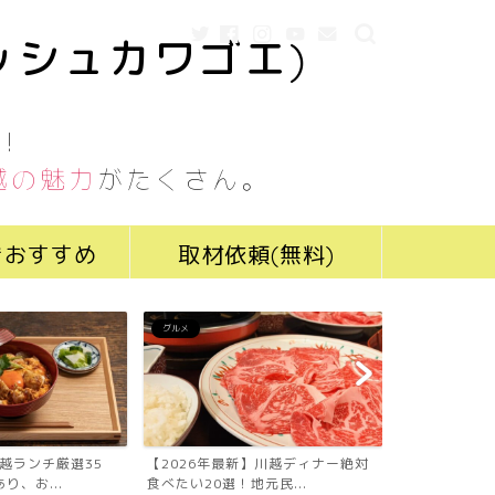
ッシュカワゴエ)
！
越の魅力
がたくさん。
きおすすめ
取材依頼(無料)
グルメ
グルメ
川越ランチ厳選35
【2026年最新】川越ディナー絶対
【2026年最
り、お...
食べたい20選！地元民...
食べたい19選！