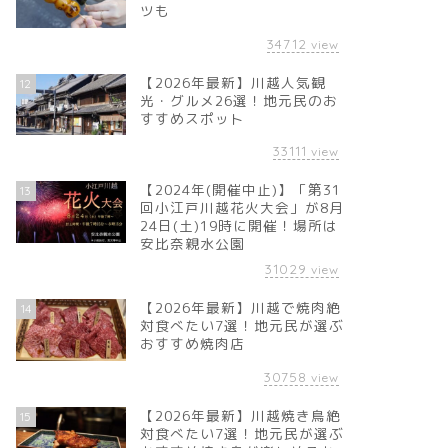
ツも
34712
view
【2026年最新】川越人気観
12
光・グルメ26選！地元民のお
すすめスポット
33111
view
【2024年(開催中止)】「第31
13
回小江戸川越花火大会」が8月
24日(土)19時に開催！場所は
安比奈親水公園
31029
view
【2026年最新】川越で焼肉絶
14
対食べたい7選！地元民が選ぶ
おすすめ焼肉店
30758
view
【2026年最新】川越焼き鳥絶
15
対食べたい7選！地元民が選ぶ