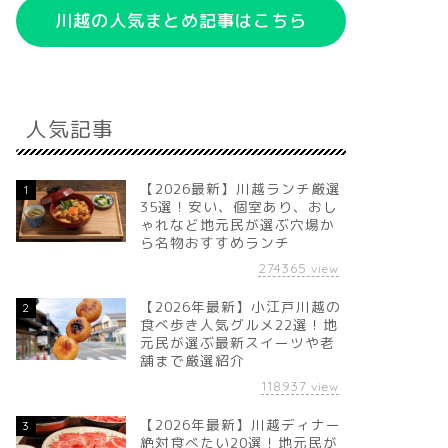
川越の人気まとめ記事はこちら
人気記事
【2026最新】川越ランチ厳選
1
35選！安い、個室あり、おし
ゃれなど地元民が選ぶ穴場か
ら名物おすすめランチ
274365
view
【2026年最新】小江戸川越の
2
食べ歩き人気グルメ22選！地
元民が選ぶ最新スイーツや老
舗まで厳選紹介
118937
view
【2026年最新】川越ディナー
3
絶対食べたい20選！地元民が