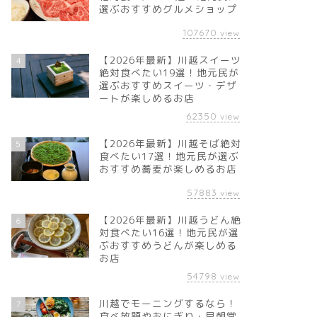
選ぶおすすめグルメショップ
107670
view
【2026年最新】川越スイーツ
4
絶対食べたい19選！地元民が
選ぶおすすめスイーツ・デザ
ートが楽しめるお店
62350
view
【2026年最新】川越そば絶対
5
食べたい17選！地元民が選ぶ
おすすめ蕎麦が楽しめるお店
57883
view
【2026年最新】川越うどん絶
6
対食べたい16選！地元民が選
ぶおすすめうどんが楽しめる
お店
54798
view
川越でモーニングするなら！
7
食べ放題やおにぎり・早朝営