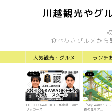
川越観光やグル
食べ歩きグルメから
人気観光・グルメ
ランチ
スポーツ
生活
ール川越新富町
COEDO KAWAGOE F.Cが小学生向け
「Sky Walker 
...
サッカース...
級の屋内ア...