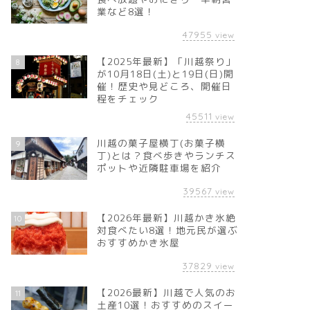
業など8選！
47955
view
【2025年最新】「川越祭り」
8
が10月18日(土)と19日(日)開
催！歴史や見どころ、開催日
程をチェック
45511
view
川越の菓子屋横丁(お菓子横
9
丁)とは？食べ歩きやランチス
ポットや近隣駐車場を紹介
39567
view
【2026年最新】川越かき氷絶
10
対食べたい8選！地元民が選ぶ
おすすめかき氷屋
37829
view
【2026最新】川越で人気のお
11
土産10選！おすすめのスイー