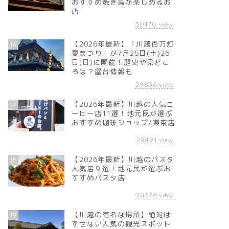
おすすめ焼き鳥が楽しめるお
店
30170
view
【2026年最新】「川越百万灯
16
夏まつり」が7月25日(土)26
日(日)に開催！歴史や見どこ
ろは？屋台情報も
29836
view
【2026年最新】川越の人気コ
17
ーヒー店11選！地元民が選ぶ
おすすめ珈琲ショップ/喫茶店
28491
view
【2026年最新】川越のパスタ
18
人気店９選！地元民が選ぶお
すすめパスタ店
28376
view
【川越の有名な場所】絶対は
19
ずせない人気の観光スポット