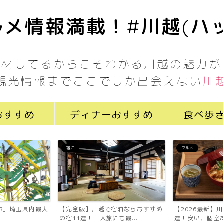
メ情報満載！#川越(ハ
取材してるからこそわかる川越の魅力が
観光情報までここでしか出会えない
川
おすすめ
ディナーおすすめ
食べ歩
宿泊
グルメ
7058」埼玉県内最大
【完全版】川越で宿泊ならおすすめ
【2026最新】
の宿11選！一人旅にも最...
選！安い、個室あ