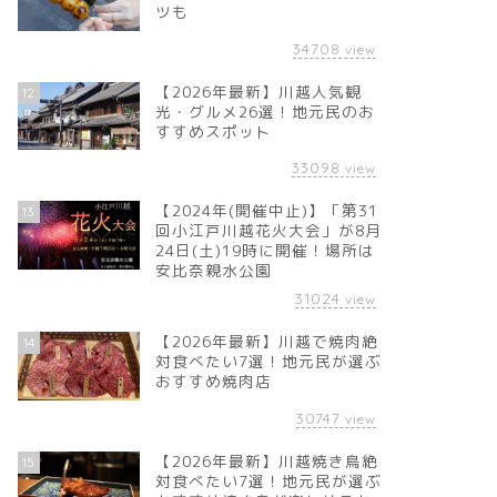
ツも
34708
view
【2026年最新】川越人気観
12
光・グルメ26選！地元民のお
すすめスポット
33098
view
【2024年(開催中止)】「第31
13
回小江戸川越花火大会」が8月
24日(土)19時に開催！場所は
安比奈親水公園
31024
view
【2026年最新】川越で焼肉絶
14
対食べたい7選！地元民が選ぶ
おすすめ焼肉店
30747
view
【2026年最新】川越焼き鳥絶
15
対食べたい7選！地元民が選ぶ