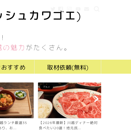
ッシュカワゴエ)
！
越の魅力
がたくさん。
きおすすめ
取材依頼(無料)
グルメ
グルメ
川越ランチ厳選35
【2026年最新】川越ディナー絶対
【2026年最
り、お...
食べたい20選！地元民...
食べたい19選！