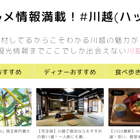
メ情報満載！#川越(ハ
取材してるからこそわかる川越の魅力が
観光情報までここでしか出会えない
川
おすすめ
ディナーおすすめ
食べ歩
宿泊
グルメ
7058」埼玉県内最大
【完全版】川越で宿泊ならおすすめ
【2026最新】
の宿11選！一人旅にも最...
選！安い、個室あ