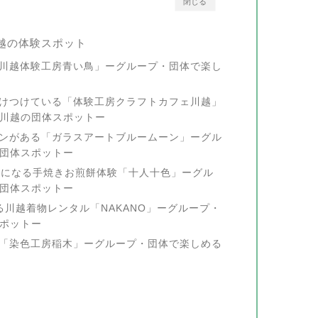
閉じる
越の体験スポット
「川越体験工房青い鳥」ーグループ・団体で楽し
受けつけている「体験工房クラフトカフェ川越」
川越の団体スポットー
ランがある「ガラスアートブルームーン」ーグル
団体スポットー
価格になる手焼きお煎餅体験「十人十色」ーグル
団体スポットー
る川越着物レンタル「NAKANO」ーグループ・
ポットー
る「染色工房稲木」ーグループ・団体で楽しめる