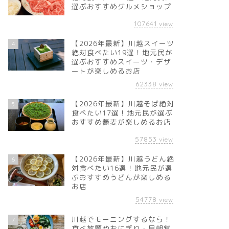
選ぶおすすめグルメショップ
107641
view
【2026年最新】川越スイーツ
4
絶対食べたい19選！地元民が
選ぶおすすめスイーツ・デザ
ートが楽しめるお店
62338
view
【2026年最新】川越そば絶対
5
食べたい17選！地元民が選ぶ
おすすめ蕎麦が楽しめるお店
57853
view
【2026年最新】川越うどん絶
6
対食べたい16選！地元民が選
ぶおすすめうどんが楽しめる
お店
54778
view
川越でモーニングするなら！
7
食べ放題やおにぎり・早朝営