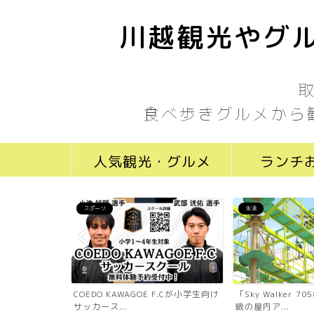
川越観光やグル
食べ歩きグルメから
人気観光・グルメ
ランチ
スポーツ
生活
ール川越新富町
COEDO KAWAGOE F.Cが小学生向け
「Sky Walker 
...
サッカース...
級の屋内ア...