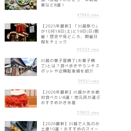
業など8選！
47940
view
【2025年最新】「川越祭り」
8
が10月18日(土)と19日(日)開
催！歴史や見どころ、開催日
程をチェック
45503
view
川越の菓子屋横丁(お菓子横
9
丁)とは？食べ歩きやランチス
ポットや近隣駐車場を紹介
39551
view
【2026年最新】川越かき氷絶
10
対食べたい8選！地元民が選ぶ
おすすめかき氷屋
37805
view
【2026最新】川越で人気のお
11
土産10選！おすすめのスイー