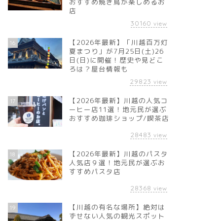
おすすめ焼き鳥が楽しめるお
店
30160
view
【2026年最新】「川越百万灯
16
夏まつり」が7月25日(土)26
日(日)に開催！歴史や見どこ
ろは？屋台情報も
29823
view
【2026年最新】川越の人気コ
17
ーヒー店11選！地元民が選ぶ
おすすめ珈琲ショップ/喫茶店
28483
view
【2026年最新】川越のパスタ
18
人気店９選！地元民が選ぶお
すすめパスタ店
28368
view
【川越の有名な場所】絶対は
19
ずせない人気の観光スポット