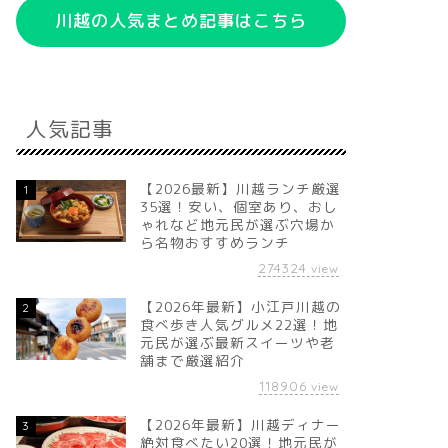
川越の人気まとめ記事はこちら
人気記事
【2026最新】川越ランチ厳選
1
35選！安い、個室あり、おし
ゃれなど地元民が選ぶ穴場か
ら名物おすすめランチ
274324
view
【2026年最新】小江戸川越の
2
食べ歩き人気グルメ22選！地
元民が選ぶ最新スイーツや老
舗まで厳選紹介
118906
view
【2026年最新】川越ディナー
3
絶対食べたい20選！地元民が