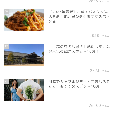
28498
view
18
【2026年最新】川越のパスタ人気
店９選！地元民が選ぶおすすめパス
タ店
28381
view
19
【川越の有名な場所】絶対はずせな
い人気の観光スポット10選！
27231
view
20
川越でカップルがデートするならこ
ちら！おすすめスポット10選
26000
view