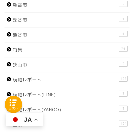
2
朝霞市
1
深谷市
1
熊谷市
24
特集
2
狭山市
127
現地レポート
3
現地レポート(LINE)
3
目次へ
現地レポート(YAHOO)
JA
154
生活