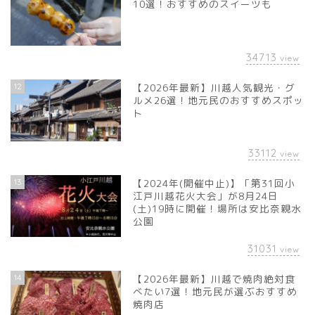
10選！おすすめのスイーツも
34713
view
12
【2026年最新】川越人気観光・グ
ルメ26選！地元民のおすすめスポッ
ト
33112
view
13
【2024年(開催中止)】「第31回小
江戸川越花火大会」が8月24日
(土)19時に開催！場所は安比奈親水
公園
31031
view
14
【2026年最新】川越で焼肉絶対食
べたい7選！地元民が選ぶおすすめ
焼肉店