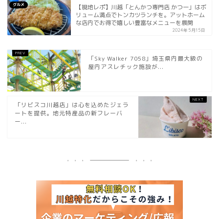
グルメ
【現地レポ】川越「とんかつ専門店 かつ一」はボ
リューム満点でトンカツランチを。アットホーム
な店内でお得で嬉しい豊富なメニューを展開
2024年5月15日
「Sky Walker 7058」埼玉県内最大級の
屋内アスレチック施設が...
「リビスコ川越店」は心を込めたジェラ
ートを提供。地元特産品の新フレーバ
ー...