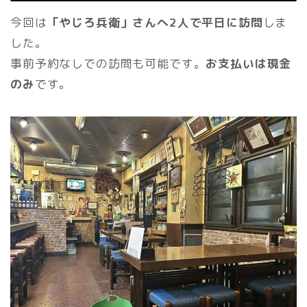
今回は
「やじろ兵衛」さんへ2人で平日に訪問
しま
した。
事前予約なしでの訪問も可能です。
お支払いは現金
のみ
です。