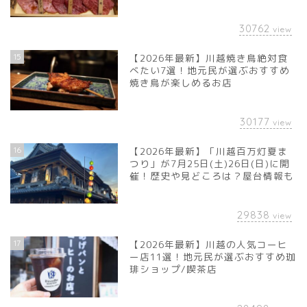
30762
view
15
【2026年最新】川越焼き鳥絶対食
べたい7選！地元民が選ぶおすすめ
焼き鳥が楽しめるお店
30177
view
16
【2026年最新】「川越百万灯夏ま
つり」が7月25日(土)26日(日)に開
催！歴史や見どころは？屋台情報も
29838
view
17
【2026年最新】川越の人気コーヒ
ー店11選！地元民が選ぶおすすめ珈
琲ショップ/喫茶店