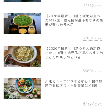
62352
view
5
【2026年最新】川越そば絶対食べ
たい17選！地元民が選ぶおすすめ蕎
麦が楽しめるお店
57886
view
6
【2026年最新】川越うどん絶対食
べたい16選！地元民が選ぶおすすめ
うどんが楽しめるお店
54804
view
7
川越でモーニングするなら！食べ放
題やおにぎり・早朝営業など8選！
47957
view