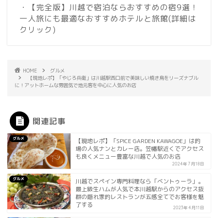
・【完全版】川越で宿泊ならおすすめの宿9選！
一人旅にも最適なおすすめホテルと旅館
(詳細は
クリック)
HOME
グルメ
【現地レポ】「やじろ兵衛」は川越駅西口前で美味しい焼き鳥をリーズナブル
に！アットホームな雰囲気で地元客を中心に人気のお店
関連記事
グルメ
【現地レポ】「SPICE GARDEN KAWAGOE」は的
場の人気ナンとカレー店。笠幡駅近くでアクセス
も良くメニュー豊富な川越で人気のお店
2024年7月18日
グルメ
川越でスペイン専門料理なら「べントゥーラ」。
最上級生ハムが人気で本川越駅からのアクセス抜
群の隠れ家的レストランが五感全てでお客様を魅
了する
2023年4月11日