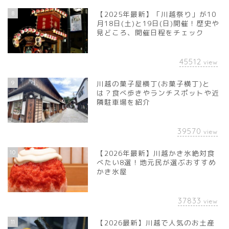
8
【2025年最新】「川越祭り」が10
月18日(土)と19日(日)開催！歴史や
見どころ、開催日程をチェック
45512
view
9
川越の菓子屋横丁(お菓子横丁)と
は？食べ歩きやランチスポットや近
隣駐車場を紹介
39570
view
10
【2026年最新】川越かき氷絶対食
べたい8選！地元民が選ぶおすすめ
かき氷屋
37833
view
11
【2026最新】川越で人気のお土産