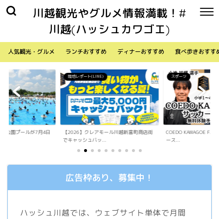
川越観光やグルメ情報満載！#
川越(ハッシュカワゴエ)
人気観光・グルメ
ランチおすすめ
ディナーおすすめ
食べ歩きおすす
)
スポーツ
生活
アモール川越新富町商店街
COEDO KAWAGOE F.Cが小学生向けサッカ
「Sky Walker 70
.
ース...
内ア...
広告枠あり、募集中！
ハッシュ川越では、ウェブサイト単体で月間