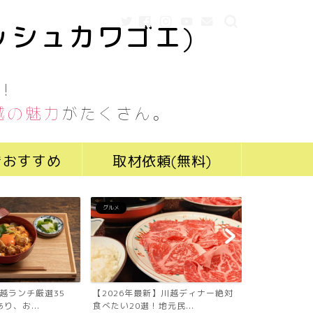
ッシュカワゴエ)
！
越の魅力
がたくさん。
きおすすめ
取材依頼(無料)
グルメ
グルメ
川越ランチ厳選35
【2026年最新】川越ディナー絶対
【2026年最
り、お...
食べたい20選！地元民...
食べたい19選！