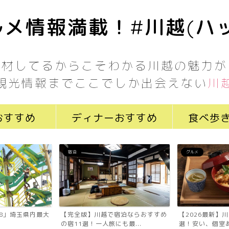
メ情報満載！#川越(ハ
取材してるからこそわかる川越の魅力が
観光情報までここでしか出会えない
川
おすすめ
ディナーおすすめ
食べ歩
宿泊
グルメ
7058」埼玉県内最大
【完全版】川越で宿泊ならおすすめ
【2026最新】
の宿11選！一人旅にも最...
選！安い、個室あ