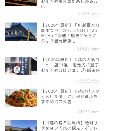
おすすめ焼き鳥が楽しめるお
店
30173
view
【2026年最新】「川越百万灯
16
夏まつり」が7月25日(土)26
日(日)に開催！歴史や見どこ
ろは？屋台情報も
29837
view
【2026年最新】川越の人気コ
17
ーヒー店11選！地元民が選ぶ
おすすめ珈琲ショップ/喫茶店
28493
view
【2026年最新】川越のパスタ
18
人気店９選！地元民が選ぶお
すすめパスタ店
28377
view
【川越の有名な場所】絶対は
19
ずせない人気の観光スポット