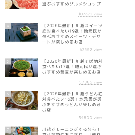
選ぶおすすめグルメショップ
107673
view
【2026年最新】川越スイーツ
4
絶対食べたい19選！地元民が
選ぶおすすめスイーツ・デザ
ートが楽しめるお店
62352
view
【2026年最新】川越そば絶対
5
食べたい17選！地元民が選ぶ
おすすめ蕎麦が楽しめるお店
57885
view
【2026年最新】川越うどん絶
6
対食べたい16選！地元民が選
ぶおすすめうどんが楽しめる
お店
54800
view
川越でモーニングするなら！
7
食べ放題やおにぎり・早朝営