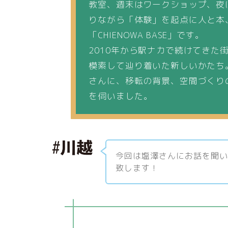
教室、週末はワークショップ、夜
りながら「体験」を起点に人と本
「CHIENOWA BASE」です。
2010年から駅ナカで続けてきた街
模索して辿り着いた新しいかたち
さんに、移転の背景、空間づくり
を伺いました。
今回は塩澤さんにお話を聞
致します！