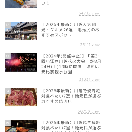
ツも
34713
view
【2026年最新】川越人気観
12
光・グルメ26選！地元民のお
すすめスポット
33111
view
【2024年(開催中止)】「第31
13
回小江戸川越花火大会」が8月
24日(土)19時に開催！場所は
安比奈親水公園
31031
view
【2026年最新】川越で焼肉絶
14
対食べたい7選！地元民が選ぶ
おすすめ焼肉店
30759
view
【2026年最新】川越焼き鳥絶
15
対食べたい7選！地元民が選ぶ