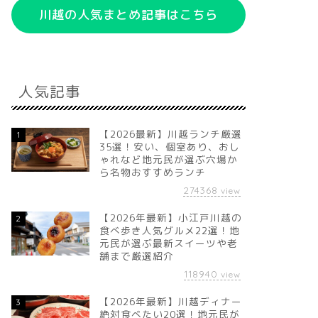
川越の人気まとめ記事はこちら
人気記事
【2026最新】川越ランチ厳選
1
35選！安い、個室あり、おし
ゃれなど地元民が選ぶ穴場か
ら名物おすすめランチ
274368
view
【2026年最新】小江戸川越の
2
食べ歩き人気グルメ22選！地
元民が選ぶ最新スイーツや老
舗まで厳選紹介
118940
view
【2026年最新】川越ディナー
3
絶対食べたい20選！地元民が