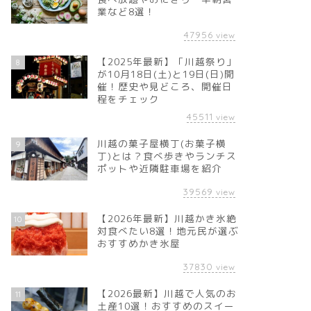
業など8選！
47956
view
【2025年最新】「川越祭り」
8
が10月18日(土)と19日(日)開
催！歴史や見どころ、開催日
程をチェック
45511
view
川越の菓子屋横丁(お菓子横
9
丁)とは？食べ歩きやランチス
ポットや近隣駐車場を紹介
39569
view
【2026年最新】川越かき氷絶
10
対食べたい8選！地元民が選ぶ
おすすめかき氷屋
37830
view
【2026最新】川越で人気のお
11
土産10選！おすすめのスイー