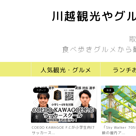
川越観光やグル
食べ歩きグルメから
人気観光・グルメ
ランチ
スポーツ
生活
ール川越新富町
COEDO KAWAGOE F.Cが小学生向け
「Sky Walker 
...
サッカース...
級の屋内ア...