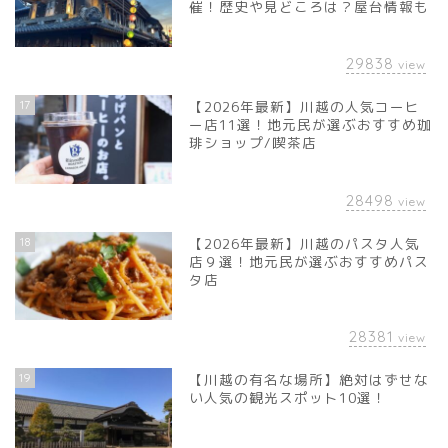
催！歴史や見どころは？屋台情報も
29838
view
17
【2026年最新】川越の人気コーヒ
ー店11選！地元民が選ぶおすすめ珈
琲ショップ/喫茶店
28498
view
18
【2026年最新】川越のパスタ人気
店９選！地元民が選ぶおすすめパス
タ店
28381
view
19
【川越の有名な場所】絶対はずせな
い人気の観光スポット10選！