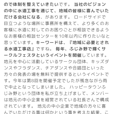
ので体制を整えていきたい
です。
当社のビジョン
の中に水道工事を通じて、地域の皆様に喜んでいた
だける会社になる
、があります。 ロードサイドで
目立つような場所に事務所を構えて、より多くのお
客様に水道に対してのお困りごとが相談できるよう
なお客様の相談センターを10年以内に作りたいなと
思っています。
キーワードは、『地域に必要とされ
る水道工事店』
ですね。
毎年、ふじみ野で輝くサ
ークルフェスタというイベントを開催
しています。
地元を中心に活動しているサークル団体、キッズダ
ンスやフラダンス、チアダンスや合唱団といった
方々の発表の場を無料で提供するというイベントで
す。今年は第8回を開催予定でしたが残念ながら雨
で中止となってしまいました。 ハッピータウンふ
じみ野という団体を私が立ち上げまして、メンバー
は地元の中小企業を経営されている社長さんで構成
されています。 地元の中小企業で地域の方々に喜
んでいただける事は何かという事を考えた結果、こ