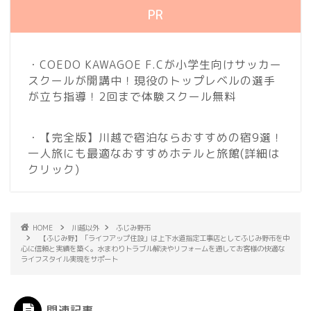
PR
・COEDO KAWAGOE F.Cが小学生向けサッカー
スクールが開講中！現役のトップレベルの選手
が立ち指導！2回まで体験スクール無料
・【完全版】川越で宿泊ならおすすめの宿9選！
一人旅にも最適なおすすめホテルと旅館
(詳細は
クリック)
HOME
川越以外
ふじみ野市
【ふじみ野】「ライフアップ住設」は上下水道指定工事店としてふじみ野市を中
心に信頼と実績を築く。水まわりトラブル解決やリフォームを通してお客様の快適な
ライフスタイル実現をサポート
関連記事