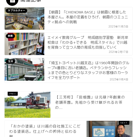
サブカルチャー
【朝霞】「CHIENOWA BASE」は朝霞に根差した
本屋さん。本屋の定義をひろげ、朝霞のコミュニ
ティ拠点への挑戦
2025年11月5日
教育
エイメイ教育グループ 明成個別学習塾 新河岸
校舎は「わかる+できる 明成スタイル」で川越
を背負って立つ人間の育成も目指していく
2021年2月17日
生活
「埼玉トヨペット川越支店」は1960年開設のグル
ープ4番目に古い老舗店。ベテランからフレッシ
ュまでの色とりどりなスタッフがお客様のカーラ
イフを全力サポート
2023年9月4日
【三芳町】「田畑園」は元禄7年創業の
老舗茶園。先祖から受け継がれるお茶
の...
「おかの塗装」は川越の自社施工にこだ
わる塗装店。仕上げへの矜持と伝わる
報...