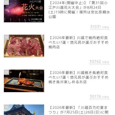
13
【2024年(開催中止)】「第31回小
江戸川越花火大会」が8月24日
(土)19時に開催！場所は安比奈親水
公園
31031
view
14
【2026年最新】川越で焼肉絶対食
べたい7選！地元民が選ぶおすすめ
焼肉店
30762
view
15
【2026年最新】川越焼き鳥絶対食
べたい7選！地元民が選ぶおすすめ
焼き鳥が楽しめるお店
30176
view
16
【2026年最新】「川越百万灯夏ま
つり」が7月25日(土)26日(日)に開