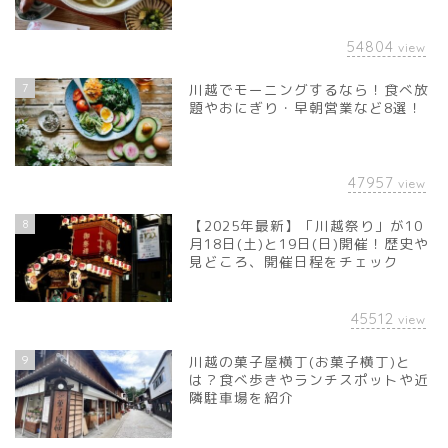
54804
view
7
川越でモーニングするなら！食べ放
題やおにぎり・早朝営業など8選！
47957
view
8
【2025年最新】「川越祭り」が10
月18日(土)と19日(日)開催！歴史や
見どころ、開催日程をチェック
45512
view
9
川越の菓子屋横丁(お菓子横丁)と
は？食べ歩きやランチスポットや近
隣駐車場を紹介