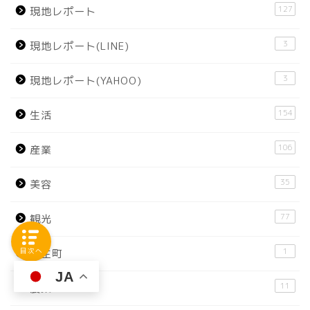
127
現地レポート
3
現地レポート(LINE)
3
現地レポート(YAHOO)
154
生活
106
産業
35
美容
77
観光
1
目次へ
越生町
JA
11
農業