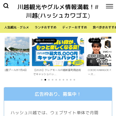
川越観光やグルメ情報満載！#
川越(ハッシュカワゴエ)
人気観光・グルメ
ランチおすすめ
ディナーおすすめ
食べ歩きおすす
)
スポーツ
生活
アモール川越新富町商店街
COEDO KAWAGOE F.Cが小学生向けサッカ
「Sky Walker 70
.
ース...
内ア...
広告枠あり、募集中！
ハッシュ川越では、ウェブサイト単体で月間