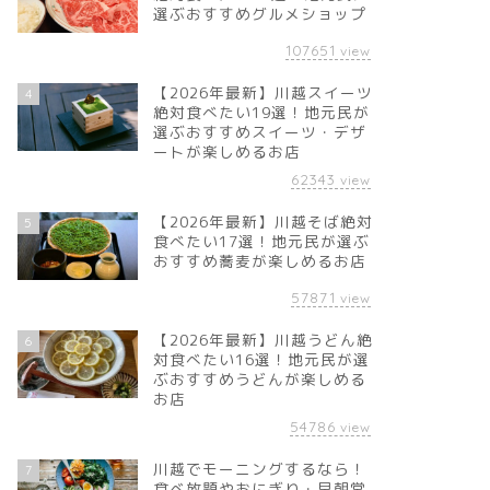
選ぶおすすめグルメショップ
107651
view
【2026年最新】川越スイーツ
4
絶対食べたい19選！地元民が
選ぶおすすめスイーツ・デザ
ートが楽しめるお店
62343
view
【2026年最新】川越そば絶対
5
食べたい17選！地元民が選ぶ
おすすめ蕎麦が楽しめるお店
57871
view
【2026年最新】川越うどん絶
6
対食べたい16選！地元民が選
ぶおすすめうどんが楽しめる
お店
54786
view
川越でモーニングするなら！
7
食べ放題やおにぎり・早朝営