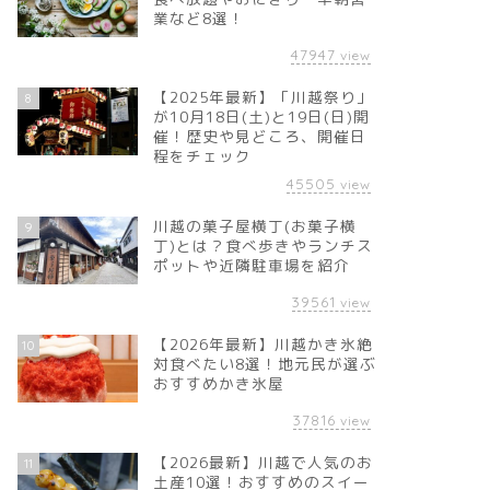
業など8選！
47947
view
【2025年最新】「川越祭り」
8
が10月18日(土)と19日(日)開
催！歴史や見どころ、開催日
程をチェック
45505
view
川越の菓子屋横丁(お菓子横
9
丁)とは？食べ歩きやランチス
ポットや近隣駐車場を紹介
39561
view
【2026年最新】川越かき氷絶
10
対食べたい8選！地元民が選ぶ
おすすめかき氷屋
37816
view
【2026最新】川越で人気のお
11
土産10選！おすすめのスイー