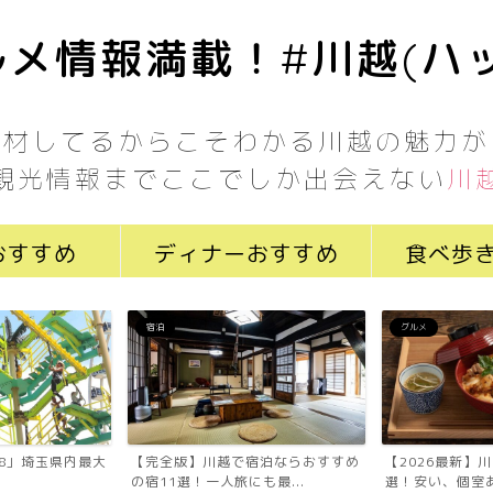
メ情報満載！#川越(ハ
取材してるからこそわかる川越の魅力が
観光情報までここでしか出会えない
川
おすすめ
ディナーおすすめ
食べ歩
宿泊
グルメ
7058」埼玉県内最大
【完全版】川越で宿泊ならおすすめ
【2026最新】
の宿11選！一人旅にも最...
選！安い、個室あ