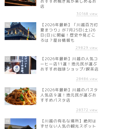
おすすめ焼き鳥が楽しめるお
店
30168
view
【2026年最新】「川越百万灯
16
夏まつり」が7月25日(土)26
日(日)に開催！歴史や見どこ
ろは？屋台情報も
29829
view
【2026年最新】川越の人気コ
17
ーヒー店11選！地元民が選ぶ
おすすめ珈琲ショップ/喫茶店
28486
view
【2026年最新】川越のパスタ
18
人気店９選！地元民が選ぶお
すすめパスタ店
28372
view
【川越の有名な場所】絶対は
19
ずせない人気の観光スポット