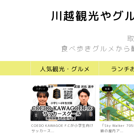
川越観光やグル
食べ歩きグルメから
人気観光・グルメ
ランチ
スポーツ
生活
ール川越新富町
COEDO KAWAGOE F.Cが小学生向け
「Sky Walker 
...
サッカース...
級の屋内ア...