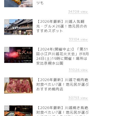
ツも
34708
view
【2026年最新】川越人気観
12
光・グルメ26選！地元民のお
すすめスポット
33104
view
【2024年(開催中止)】「第31
13
回小江戸川越花火大会」が8月
24日(土)19時に開催！場所は
安比奈親水公園
31026
view
【2026年最新】川越で焼肉絶
14
対食べたい7選！地元民が選ぶ
おすすめ焼肉店
30753
view
【2026年最新】川越焼き鳥絶
15
対食べたい7選！地元民が選ぶ