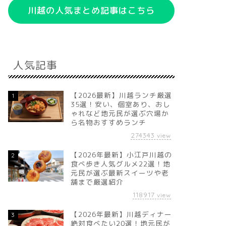
川越の人気まとめ記事はこちら
人気記事
【2026最新】川越ランチ厳選
1
35選！安い、個室あり、おし
ゃれなど地元民が選ぶ穴場か
ら名物おすすめランチ
274343
view
【2026年最新】小江戸川越の
2
食べ歩き人気グルメ22選！地
元民が選ぶ最新スイーツや老
舗まで厳選紹介
118917
view
【2026年最新】川越ディナー
3
絶対食べたい20選！地元民が