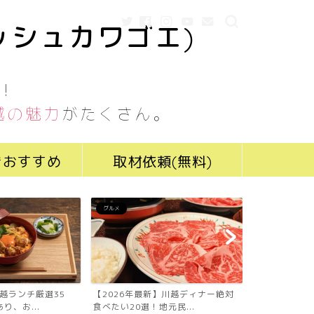
ッシュカワゴエ)
！
越の魅力
がたくさん。
きおすすめ
取材依頼(無料)
グルメ
グルメ
川越ランチ厳選35
【2026年最新】川越ディナー絶対
【2026年最
り、お...
食べたい20選！地元民...
食べたい19選！