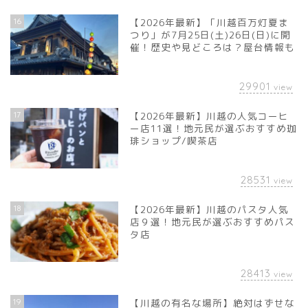
16
【2026年最新】「川越百万灯夏ま
つり」が7月25日(土)26日(日)に開
催！歴史や見どころは？屋台情報も
29901
view
17
【2026年最新】川越の人気コーヒ
ー店11選！地元民が選ぶおすすめ珈
琲ショップ/喫茶店
28531
view
18
【2026年最新】川越のパスタ人気
店９選！地元民が選ぶおすすめパス
タ店
28413
view
19
【川越の有名な場所】絶対はずせな