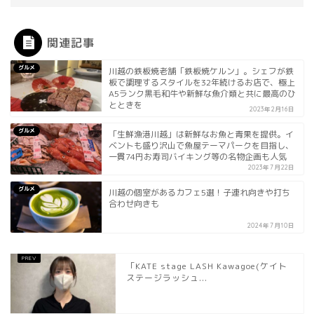
関連記事
グルメ
川越の鉄板焼老舗「鉄板焼ケルン」。シェフが鉄
板で調理するスタイルを32年続けるお店で、極上
A5ランク黒毛和牛や新鮮な魚介類と共に最高のひ
とときを
2023年2月16日
グルメ
「生鮮漁港川越」は新鮮なお魚と青果を提供。イ
ベントも盛り沢山で魚屋テーマパークを目指し、
一貫74円お寿司バイキング等の名物企画も人気
2023年7月22日
グルメ
川越の個室があるカフェ5選！子連れ向きや打ち
合わせ向きも
2024年7月10日
「KATE stage LASH Kawagoe(ケイト
ステージラッシュ...