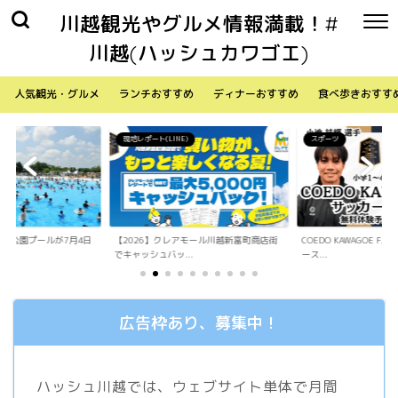
川越観光やグルメ情報満載！#
川越(ハッシュカワゴエ)
人気観光・グルメ
ランチおすすめ
ディナーおすすめ
食べ歩きおすす
)
スポーツ
生活
アモール川越新富町商店街
COEDO KAWAGOE F.Cが小学生向けサッカ
「Sky Walker 70
.
ース...
内ア...
広告枠あり、募集中！
ハッシュ川越では、ウェブサイト単体で月間