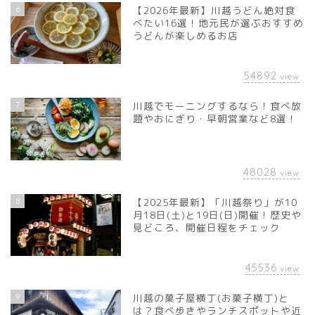
6
【2026年最新】川越うどん絶対食
べたい16選！地元民が選ぶおすすめ
うどんが楽しめるお店
54892
view
7
川越でモーニングするなら！食べ放
題やおにぎり・早朝営業など8選！
48028
view
8
【2025年最新】「川越祭り」が10
月18日(土)と19日(日)開催！歴史や
見どころ、開催日程をチェック
45536
view
9
川越の菓子屋横丁(お菓子横丁)と
は？食べ歩きやランチスポットや近