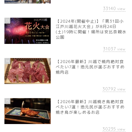
33140
view
13
【2024年(開催中止)】「第31回小
江戸川越花火大会」が8月24日
(土)19時に開催！場所は安比奈親水
公園
31037
view
14
【2026年最新】川越で焼肉絶対食
べたい7選！地元民が選ぶおすすめ
焼肉店
30792
view
15
【2026年最新】川越焼き鳥絶対食
べたい7選！地元民が選ぶおすすめ
焼き鳥が楽しめるお店
30235
view