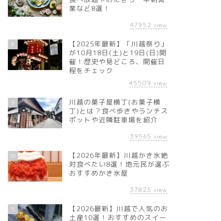
業など8選！
47952
view
【2025年最新】「川越祭り」
8
が10月18日(土)と19日(日)開
催！歴史や見どころ、開催日
程をチェック
45509
view
川越の菓子屋横丁(お菓子横
9
丁)とは？食べ歩きやランチス
ポットや近隣駐車場を紹介
39565
view
【2026年最新】川越かき氷絶
10
対食べたい8選！地元民が選ぶ
おすすめかき氷屋
37825
view
【2026最新】川越で人気のお
11
土産10選！おすすめのスイー