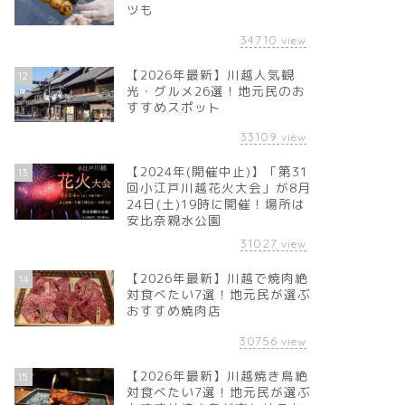
ツも
34710
view
【2026年最新】川越人気観
12
光・グルメ26選！地元民のお
すすめスポット
33109
view
【2024年(開催中止)】「第31
13
回小江戸川越花火大会」が8月
24日(土)19時に開催！場所は
安比奈親水公園
31027
view
【2026年最新】川越で焼肉絶
14
対食べたい7選！地元民が選ぶ
おすすめ焼肉店
30756
view
【2026年最新】川越焼き鳥絶
15
対食べたい7選！地元民が選ぶ