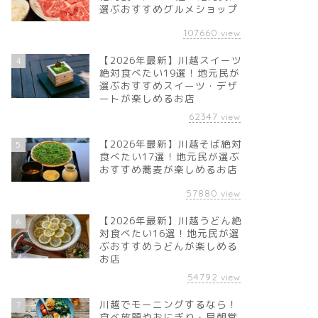
選ぶおすすめグルメショップ
107660
view
【2026年最新】川越スイーツ
4
絶対食べたい19選！地元民が
選ぶおすすめスイーツ・デザ
ートが楽しめるお店
62347
view
【2026年最新】川越そば絶対
5
食べたい17選！地元民が選ぶ
おすすめ蕎麦が楽しめるお店
57880
view
【2026年最新】川越うどん絶
6
対食べたい16選！地元民が選
ぶおすすめうどんが楽しめる
お店
54792
view
川越でモーニングするなら！
7
食べ放題やおにぎり・早朝営