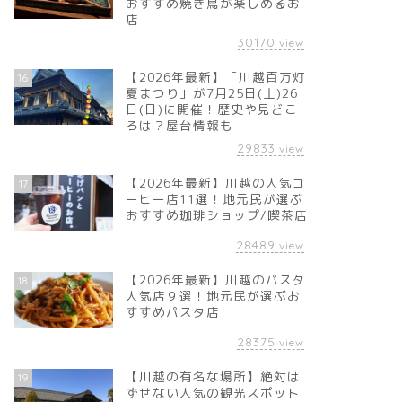
おすすめ焼き鳥が楽しめるお
店
30170
view
【2026年最新】「川越百万灯
16
夏まつり」が7月25日(土)26
日(日)に開催！歴史や見どこ
ろは？屋台情報も
29833
view
【2026年最新】川越の人気コ
17
ーヒー店11選！地元民が選ぶ
おすすめ珈琲ショップ/喫茶店
28489
view
【2026年最新】川越のパスタ
18
人気店９選！地元民が選ぶお
すすめパスタ店
28375
view
【川越の有名な場所】絶対は
19
ずせない人気の観光スポット