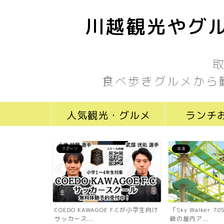
川越観光やグル
食べ歩きグルメから
人気観光・グルメ
ランチ
スポーツ
生活
ール川越新富町
COEDO KAWAGOE F.Cが小学生向け
「Sky Walker 
...
サッカース...
級の屋内ア...