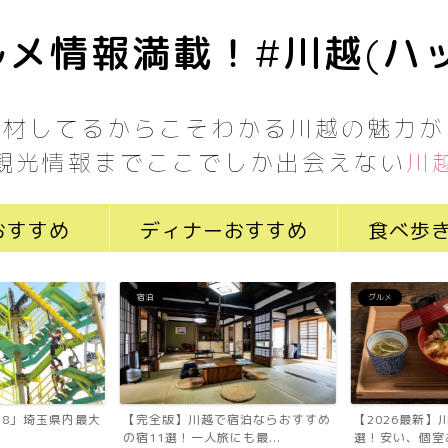
メ情報満載！#川越(ハ
取材してるからこそわかる川越の魅力が
観光情報までここでしか出会えない
川
おすすめ
ディナーおすすめ
食べ歩
宿泊
グルメ
7058」埼玉県内最大
【完全版】川越で宿泊ならおすすめ
【2026最新】
の宿11選！一人旅にも最...
選！安い、個室あ