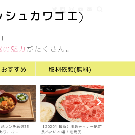
ッシュカワゴエ)
！
越の魅力
がたくさん。
きおすすめ
取材依頼(無料)
グルメ
グルメ
川越ランチ厳選35
【2026年最新】川越ディナー絶対
【2026年最
り、お...
食べたい20選！地元民...
食べたい19選！