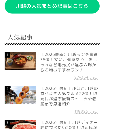
川越の人気まとめ記事はこちら
人気記事
【2026最新】川越ランチ厳選
1
35選！安い、個室あり、おし
ゃれなど地元民が選ぶ穴場か
ら名物おすすめランチ
274354
view
【2026年最新】小江戸川越の
2
食べ歩き人気グルメ22選！地
元民が選ぶ最新スイーツや老
舗まで厳選紹介
118925
view
【2026年最新】川越ディナー
3
絶対食べたい20選！地元民が