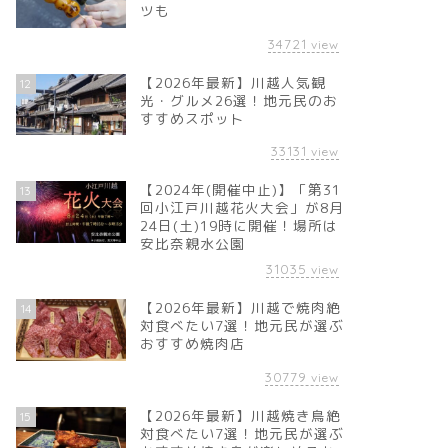
ツも
34721
view
【2026年最新】川越人気観
12
光・グルメ26選！地元民のお
すすめスポット
33131
view
【2024年(開催中止)】「第31
13
回小江戸川越花火大会」が8月
24日(土)19時に開催！場所は
安比奈親水公園
31035
view
【2026年最新】川越で焼肉絶
14
対食べたい7選！地元民が選ぶ
おすすめ焼肉店
30779
view
【2026年最新】川越焼き鳥絶
15
対食べたい7選！地元民が選ぶ