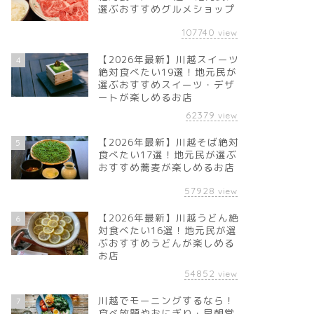
選ぶおすすめグルメショップ
107740
view
【2026年最新】川越スイーツ
4
絶対食べたい19選！地元民が
選ぶおすすめスイーツ・デザ
ートが楽しめるお店
62379
view
【2026年最新】川越そば絶対
5
食べたい17選！地元民が選ぶ
おすすめ蕎麦が楽しめるお店
57928
view
【2026年最新】川越うどん絶
6
対食べたい16選！地元民が選
ぶおすすめうどんが楽しめる
お店
54852
view
川越でモーニングするなら！
7
食べ放題やおにぎり・早朝営