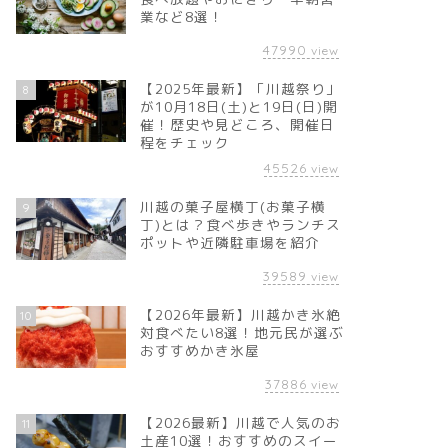
業など8選！
47990
view
【2025年最新】「川越祭り」
8
が10月18日(土)と19日(日)開
催！歴史や見どころ、開催日
程をチェック
45526
view
川越の菓子屋横丁(お菓子横
9
丁)とは？食べ歩きやランチス
ポットや近隣駐車場を紹介
39589
view
【2026年最新】川越かき氷絶
10
対食べたい8選！地元民が選ぶ
おすすめかき氷屋
37886
view
【2026最新】川越で人気のお
11
土産10選！おすすめのスイー