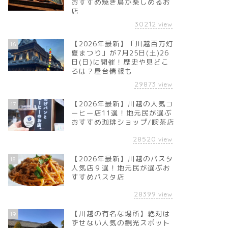
おすすめ焼き鳥が楽しめるお
店
30212
view
【2026年最新】「川越百万灯
16
夏まつり」が7月25日(土)26
日(日)に開催！歴史や見どこ
ろは？屋台情報も
29873
view
【2026年最新】川越の人気コ
17
ーヒー店11選！地元民が選ぶ
おすすめ珈琲ショップ/喫茶店
28520
view
【2026年最新】川越のパスタ
18
人気店９選！地元民が選ぶお
すすめパスタ店
28399
view
【川越の有名な場所】絶対は
19
ずせない人気の観光スポット