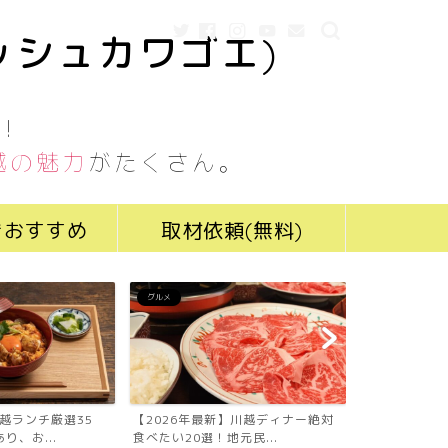
ッシュカワゴエ)
！
越の魅力
がたくさん。
きおすすめ
取材依頼(無料)
グルメ
グルメ
川越ランチ厳選35
【2026年最新】川越ディナー絶対
【2026年最
り、お...
食べたい20選！地元民...
食べたい19選！