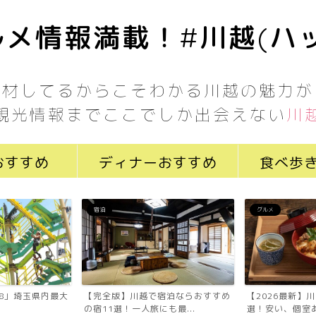
メ情報満載！#川越(ハ
取材してるからこそわかる川越の魅力が
観光情報までここでしか出会えない
川
おすすめ
ディナーおすすめ
食べ歩
宿泊
グルメ
7058」埼玉県内最大
【完全版】川越で宿泊ならおすすめ
【2026最新】
の宿11選！一人旅にも最...
選！安い、個室あ