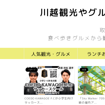
川越観光やグル
食べ歩きグルメから
人気観光・グルメ
ランチ
スポーツ
生活
ール川越新富町
COEDO KAWAGOE F.Cが小学生向け
「Sky Walker 
...
サッカース...
級の屋内ア...