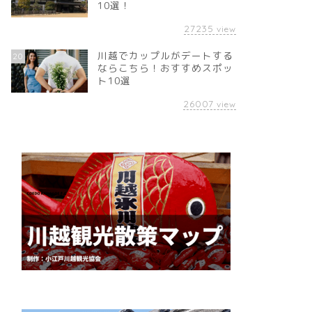
10選！
27235
view
川越でカップルがデートする
20
ならこちら！おすすめスポッ
ト10選
26007
view