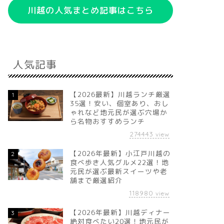
川越の人気まとめ記事はこちら
人気記事
【2026最新】川越ランチ厳選
1
35選！安い、個室あり、おし
ゃれなど地元民が選ぶ穴場か
ら名物おすすめランチ
274443
view
【2026年最新】小江戸川越の
2
食べ歩き人気グルメ22選！地
元民が選ぶ最新スイーツや老
舗まで厳選紹介
118980
view
【2026年最新】川越ディナー
3
絶対食べたい20選！地元民が