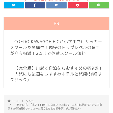
PR
・COEDO KAWAGOE F.Cが小学生向けサッカー
スクールが開講中！現役のトップレベルの選手
が立ち指導！2回まで体験スクール無料
・【完全版】川越で宿泊ならおすすめの宿9選！
一人旅にも最適なおすすめホテルと旅館
(詳細は
クリック)
HOME
グルメ
【現地レポ】「ホワイト餃子 はながさ 本川越店」は本川越駅からアクセス抜
群！お得な価格でボリューム満点もちもち餃子ランチが美味しい