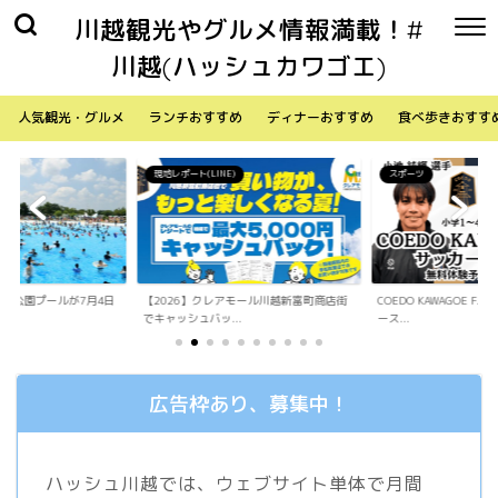
川越観光やグルメ情報満載！#
川越(ハッシュカワゴエ)
人気観光・グルメ
ランチおすすめ
ディナーおすすめ
食べ歩きおすす
)
スポーツ
生活
アモール川越新富町商店街
COEDO KAWAGOE F.Cが小学生向けサッカ
「Sky Walker 70
.
ース...
内ア...
広告枠あり、募集中！
ハッシュ川越では、ウェブサイト単体で月間