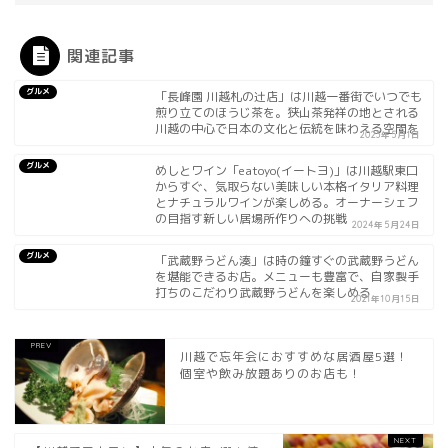
関連記事
グルメ
「長峰園 川越札の辻店」は川越一番街でいつでも
煎り立てのほうじ茶を。狭山茶発祥の地とされる
川越の中心で日本の文化と伝統を味わえる空間を
2023年5月1日
グルメ
めしとワイン「eatoyo(イートヨ)」は川越駅東口
からすぐ、気取らない美味しい本格イタリア料理
とナチュラルワインが楽しめる。オーナーシェフ
の目指す新しい居場所作りへの挑戦
2024年5月24日
グルメ
「武蔵野うどん湊」は時の鐘すぐの武蔵野うどん
を堪能できるお店。メニューも豊富で、自家製手
打ちのこだわり武蔵野うどんを楽しめる
2021年10月15日
川越で忘年会におすすめな居酒屋5選！
個室や飲み放題ありのお店も！