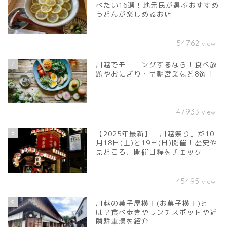
べたい16選！地元民が選ぶおすすめ
うどんが楽しめるお店
54762
view
7
川越でモーニングするなら！食べ放
題やおにぎり・早朝営業など8選！
47933
view
8
【2025年最新】「川越祭り」が10
月18日(土)と19日(日)開催！歴史や
見どころ、開催日程をチェック
45495
view
9
川越の菓子屋横丁(お菓子横丁)と
は？食べ歩きやランチスポットや近
隣駐車場を紹介