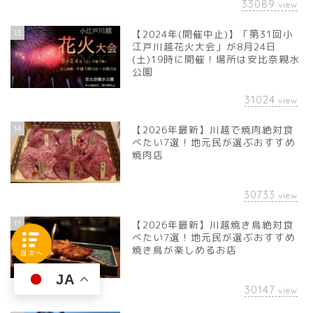
33089
view
13
【2024年(開催中止)】「第31回小
江戸川越花火大会」が8月24日
(土)19時に開催！場所は安比奈親水
公園
31024
view
14
【2026年最新】川越で焼肉絶対食
べたい7選！地元民が選ぶおすすめ
焼肉店
30733
view
15
【2026年最新】川越焼き鳥絶対食
べたい7選！地元民が選ぶおすすめ
焼き鳥が楽しめるお店
目次へ
JA
30147
view