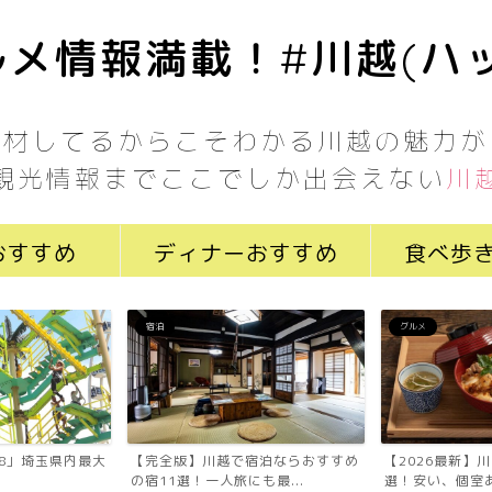
メ情報満載！#川越(ハ
取材してるからこそわかる川越の魅力が
観光情報までここでしか出会えない
川
おすすめ
ディナーおすすめ
食べ歩
宿泊
グルメ
7058」埼玉県内最大
【完全版】川越で宿泊ならおすすめ
【2026最新】
の宿11選！一人旅にも最...
選！安い、個室あ