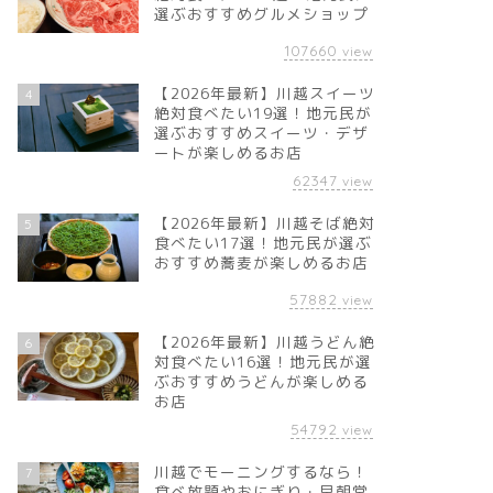
選ぶおすすめグルメショップ
107660
view
【2026年最新】川越スイーツ
4
絶対食べたい19選！地元民が
選ぶおすすめスイーツ・デザ
ートが楽しめるお店
62347
view
【2026年最新】川越そば絶対
5
食べたい17選！地元民が選ぶ
おすすめ蕎麦が楽しめるお店
57882
view
【2026年最新】川越うどん絶
6
対食べたい16選！地元民が選
ぶおすすめうどんが楽しめる
お店
54792
view
川越でモーニングするなら！
7
食べ放題やおにぎり・早朝営