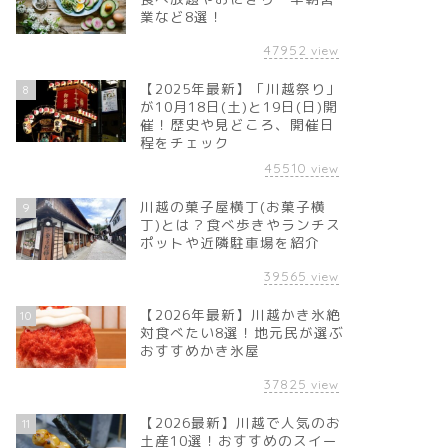
業など8選！
47952
view
【2025年最新】「川越祭り」
8
が10月18日(土)と19日(日)開
催！歴史や見どころ、開催日
程をチェック
45510
view
川越の菓子屋横丁(お菓子横
9
丁)とは？食べ歩きやランチス
ポットや近隣駐車場を紹介
39565
view
【2026年最新】川越かき氷絶
10
対食べたい8選！地元民が選ぶ
おすすめかき氷屋
37825
view
【2026最新】川越で人気のお
11
土産10選！おすすめのスイー