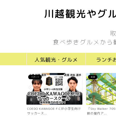
川越観光やグル
食べ歩きグルメから
人気観光・グルメ
ランチ
スポーツ
生活
ール川越新富町
COEDO KAWAGOE F.Cが小学生向け
「Sky Walker 
...
サッカース...
級の屋内ア...