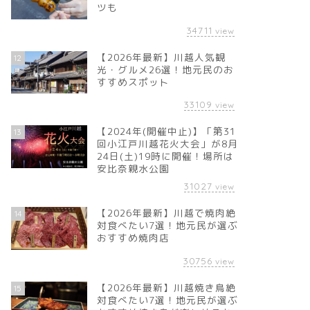
ツも
34711
view
【2026年最新】川越人気観
12
光・グルメ26選！地元民のお
すすめスポット
33109
view
【2024年(開催中止)】「第31
13
回小江戸川越花火大会」が8月
24日(土)19時に開催！場所は
安比奈親水公園
31027
view
【2026年最新】川越で焼肉絶
14
対食べたい7選！地元民が選ぶ
おすすめ焼肉店
30756
view
【2026年最新】川越焼き鳥絶
15
対食べたい7選！地元民が選ぶ