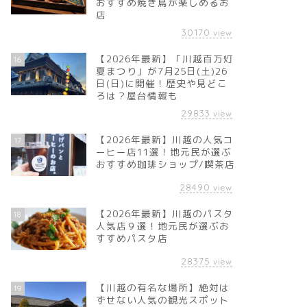
おすすめ焼き鳥が楽しめるお
店
30170
view
【2026年最新】「川越百万灯
16
夏まつり」が7月25日(土)26
日(日)に開催！歴史や見どこ
ろは？屋台情報も
29833
view
【2026年最新】川越の人気コ
17
ーヒー店11選！地元民が選ぶ
おすすめ珈琲ショップ/喫茶店
28490
view
【2026年最新】川越のパスタ
18
人気店９選！地元民が選ぶお
すすめパスタ店
28375
view
【川越の有名な場所】絶対は
19
ずせない人気の観光スポット