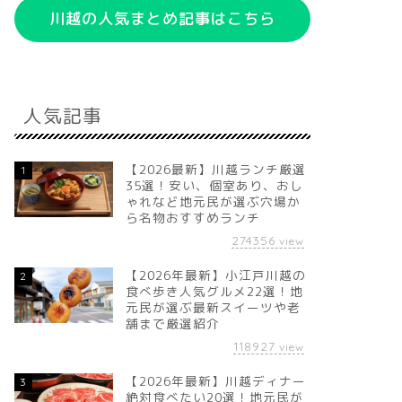
川越の人気まとめ記事はこちら
人気記事
【2026最新】川越ランチ厳選
1
35選！安い、個室あり、おし
ゃれなど地元民が選ぶ穴場か
ら名物おすすめランチ
274356
view
【2026年最新】小江戸川越の
2
食べ歩き人気グルメ22選！地
元民が選ぶ最新スイーツや老
舗まで厳選紹介
118927
view
【2026年最新】川越ディナー
3
絶対食べたい20選！地元民が