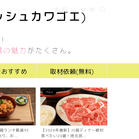
ッシュカワゴエ)
！
越の魅力
がたくさん。
きおすすめ
取材依頼(無料)
グルメ
グルメ
川越ランチ厳選35
【2026年最新】川越ディナー絶対
【2026年最
り、お...
食べたい20選！地元民...
食べたい19選！