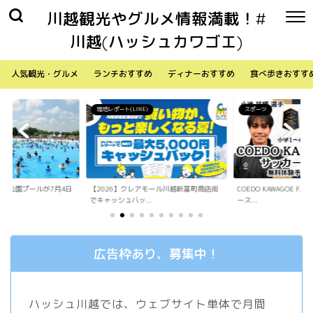
川越観光やグルメ情報満載！#
川越(ハッシュカワゴエ)
人気観光・グルメ
ランチおすすめ
ディナーおすすめ
食べ歩きおすす
)
スポーツ
生活
アモール川越新富町商店街
COEDO KAWAGOE F.Cが小学生向けサッカ
「Sky Walker 70
.
ース...
内ア...
広告枠あり、募集中！
ハッシュ川越では、ウェブサイト単体で月間