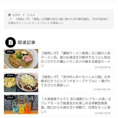
HOME
グルメ
【現地レポ】「福竜」は笠幡の地元川越に愛される中華料理店。1000円前後で
お得なチャーハンとラーメンセットが美味しい
関連記事
グルメ
【現地レポ】「讃岐ラーメン香麦」は川越の人気
ラーメン店。香川出身店主が創作するうどん技法
のこだわりの麺といりこ出汁が絡まる絶品ラーメ
ン
2024年8月1日
グルメ
【現地レポ】「武州めんあぐれっしゅ川越」は本
格手打ちうどんランチをリーズナブルに！揚げた
て天ぷらも美味しい
2023年8月24日
グルメ
「大衆酒泉テルマエ 本川越駅クレアモール泉」は
クレアモールで銭湯気分を楽しめる体験型居酒
屋。蛇口からお酒を注ぐ体験で、日常をもっと楽
しく
2026年2月2日