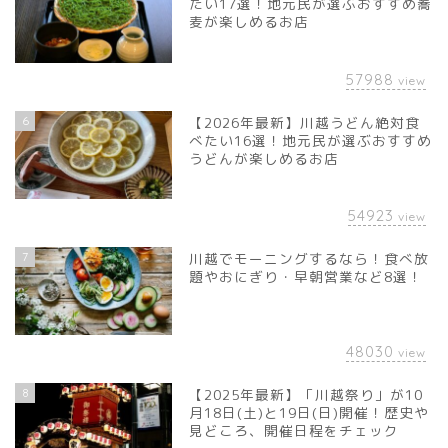
たい17選！地元民が選ぶおすすめ蕎
麦が楽しめるお店
57988
view
6
【2026年最新】川越うどん絶対食
べたい16選！地元民が選ぶおすすめ
うどんが楽しめるお店
54923
view
7
川越でモーニングするなら！食べ放
題やおにぎり・早朝営業など8選！
48030
view
8
【2025年最新】「川越祭り」が10
月18日(土)と19日(日)開催！歴史や
見どころ、開催日程をチェック