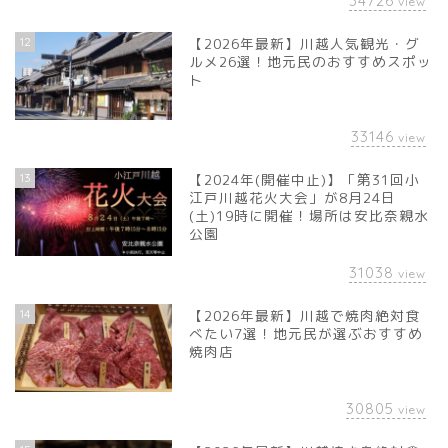
34726
view
12
【2026年最新】川越人気観光・グ
ルメ26選！地元民のおすすめスポッ
ト
33146
view
13
【2024年(開催中止)】「第31回小
江戸川越花火大会」が8月24日
(土)19時に開催！場所は安比奈親水
公園
31038
view
14
【2026年最新】川越で焼肉絶対食
べたい7選！地元民が選ぶおすすめ
焼肉店
30805
view