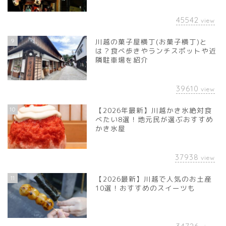
45542
view
9
川越の菓子屋横丁(お菓子横丁)と
は？食べ歩きやランチスポットや近
隣駐車場を紹介
39610
view
10
【2026年最新】川越かき氷絶対食
べたい8選！地元民が選ぶおすすめ
かき氷屋
37938
view
11
【2026最新】川越で人気のお土産
10選！おすすめのスイーツも