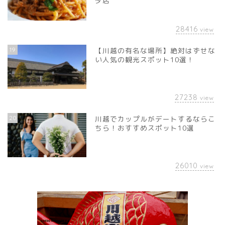
タ店
28416
view
19
【川越の有名な場所】絶対はずせな
い人気の観光スポット10選！
27238
view
20
川越でカップルがデートするならこ
ちら！おすすめスポット10選
26010
view