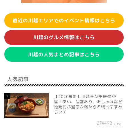
直近の川越エリアでのイベント情報はこちら
川越のグルメ情報はこちら
川越の人気まとめ記事はこちら
人気記事
1
【2026最新】川越ランチ厳選35
選！安い、個室あり、おしゃれなど
地元民が選ぶ穴場から名物おすすめ
ランチ
274498
view