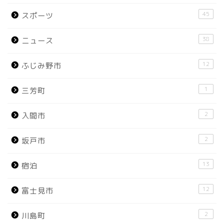
45
スポーツ
38
ニュース
12
ふじみ野市
1
三芳町
2
入間市
2
坂戸市
13
宿泊
12
富士見市
2
川島町