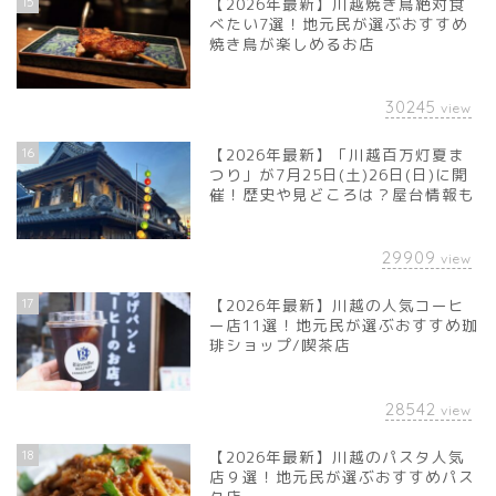
15
【2026年最新】川越焼き鳥絶対食
べたい7選！地元民が選ぶおすすめ
焼き鳥が楽しめるお店
30245
view
16
【2026年最新】「川越百万灯夏ま
つり」が7月25日(土)26日(日)に開
催！歴史や見どころは？屋台情報も
29909
view
17
【2026年最新】川越の人気コーヒ
ー店11選！地元民が選ぶおすすめ珈
琲ショップ/喫茶店
28542
view
18
【2026年最新】川越のパスタ人気
店９選！地元民が選ぶおすすめパス