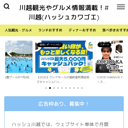
川越観光やグルメ情報満載！#
川越(ハッシュカワゴエ)
人気観光・グルメ
ランチおすすめ
ディナーおすすめ
食べ歩きおすす
)
スポーツ
生活
アモール川越新富町商店街
COEDO KAWAGOE F.Cが小学生向けサッカ
「Sky Walker 70
.
ース...
内ア...
広告枠あり、募集中！
ハッシュ川越では、ウェブサイト単体で月間