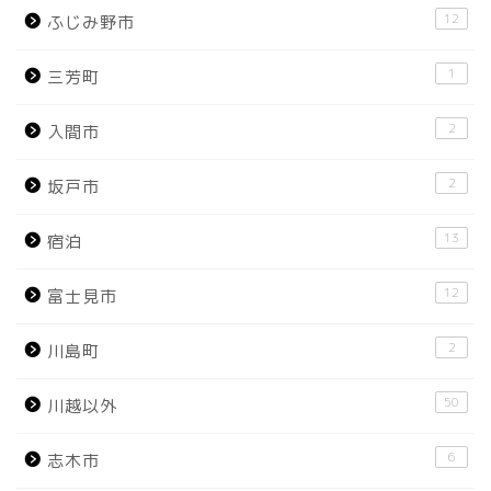
12
ふじみ野市
1
三芳町
2
入間市
2
坂戸市
13
宿泊
12
富士見市
2
川島町
50
川越以外
6
志木市