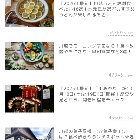
6
【2026年最新】川越うどん絶対食
べたい16選！地元民が選ぶおすすめ
うどんが楽しめるお店
54780
view
7
川越でモーニングするなら！食べ放
題やおにぎり・早朝営業など8選！
47946
view
8
【2025年最新】「川越祭り」が10
月18日(土)と19日(日)開催！歴史や
見どころ、開催日程をチェック
45505
view
9
川越の菓子屋横丁(お菓子横丁)と
は？食べ歩きやランチスポットや近