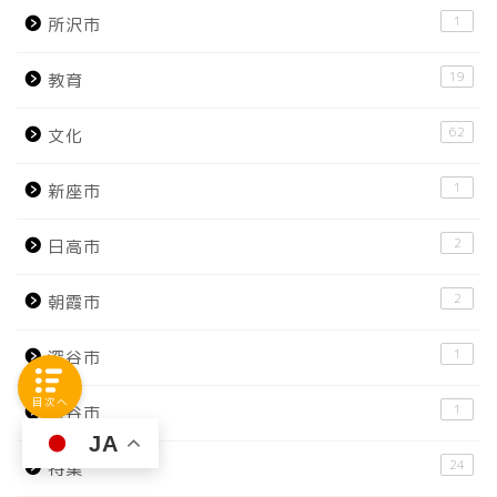
1
所沢市
19
教育
62
文化
1
新座市
2
日高市
2
朝霞市
1
深谷市
目次へ
1
熊谷市
JA
24
特集