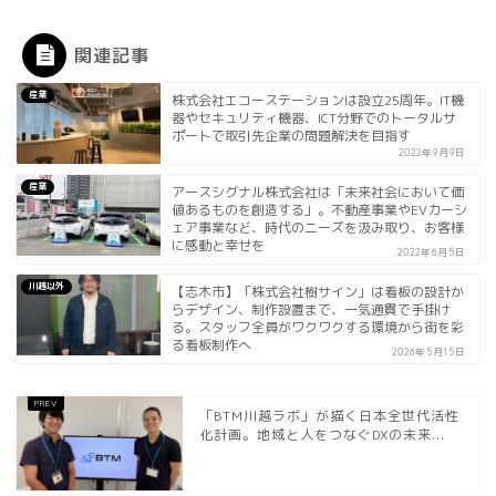
関連記事
産業
株式会社エコーステーションは設立25周年。IT機
器やセキュリティ機器、ICT分野でのトータルサ
ポートで取引先企業の問題解決を目指す
2022年9月9日
産業
アースシグナル株式会社は「未来社会において価
値あるものを創造する」。不動産事業やEVカーシ
ェア事業など、時代のニーズを汲み取り、お客様
に感動と幸せを
2022年6月5日
川越以外
【志木市】「株式会社樹サイン」は看板の設計か
らデザイン、制作設置まで、一気通貫で手掛け
る。スタッフ全員がワクワクする環境から街を彩
る看板制作へ
2026年5月15日
「BTM川越ラボ」が描く日本全世代活性
化計画。地域と人をつなぐDXの未来...