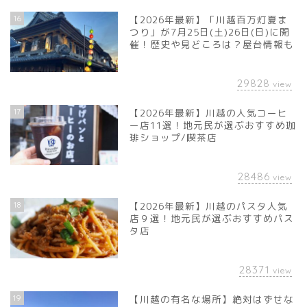
16
【2026年最新】「川越百万灯夏ま
つり」が7月25日(土)26日(日)に開
催！歴史や見どころは？屋台情報も
29828
view
17
【2026年最新】川越の人気コーヒ
ー店11選！地元民が選ぶおすすめ珈
琲ショップ/喫茶店
28486
view
18
【2026年最新】川越のパスタ人気
店９選！地元民が選ぶおすすめパス
タ店
28371
view
19
【川越の有名な場所】絶対はずせな