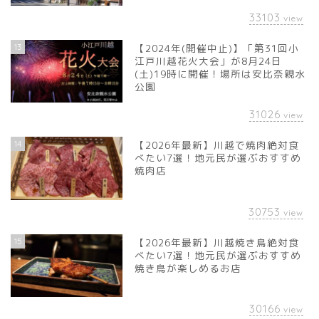
33103
view
13
【2024年(開催中止)】「第31回小
江戸川越花火大会」が8月24日
(土)19時に開催！場所は安比奈親水
公園
31026
view
14
【2026年最新】川越で焼肉絶対食
べたい7選！地元民が選ぶおすすめ
焼肉店
30753
view
15
【2026年最新】川越焼き鳥絶対食
べたい7選！地元民が選ぶおすすめ
焼き鳥が楽しめるお店
30166
view