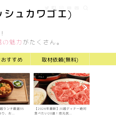
ッシュカワゴエ)
！
越の魅力
がたくさん。
きおすすめ
取材依頼(無料)
グルメ
グルメ
川越ランチ厳選35
【2026年最新】川越ディナー絶対
【2026年最
り、お...
食べたい20選！地元民...
食べたい19選！