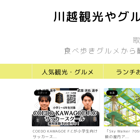
川越観光やグル
食べ歩きグルメから
人気観光・グルメ
ランチ
スポーツ
生活
ール川越新富町
COEDO KAWAGOE F.Cが小学生向け
「Sky Walker 
...
サッカース...
級の屋内ア...