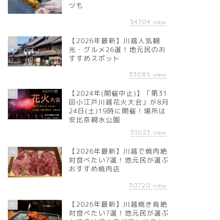
ツも
34704
view
【2026年最新】川越人気観
12
光・グルメ26選！地元民のお
すすめスポット
33085
view
【2024年(開催中止)】「第31
13
回小江戸川越花火大会」が8月
24日(土)19時に開催！場所は
安比奈親水公園
31023
view
【2026年最新】川越で焼肉絶
14
対食べたい7選！地元民が選ぶ
おすすめ焼肉店
30720
view
【2026年最新】川越焼き鳥絶
15
対食べたい7選！地元民が選ぶ