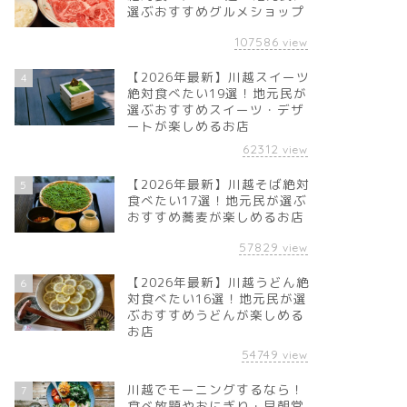
選ぶおすすめグルメショップ
107586
view
【2026年最新】川越スイーツ
4
絶対食べたい19選！地元民が
選ぶおすすめスイーツ・デザ
ートが楽しめるお店
62312
view
【2026年最新】川越そば絶対
5
食べたい17選！地元民が選ぶ
おすすめ蕎麦が楽しめるお店
57829
view
【2026年最新】川越うどん絶
6
対食べたい16選！地元民が選
ぶおすすめうどんが楽しめる
お店
54749
view
川越でモーニングするなら！
7
食べ放題やおにぎり・早朝営