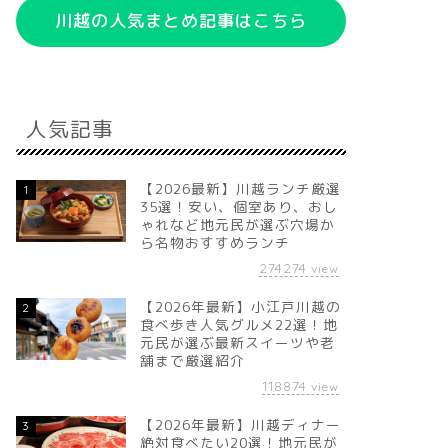
川越の人気まとめ記事はこちら
人気記事
【2026最新】川越ランチ厳選
1
35選！安い、個室あり、おし
ゃれなど地元民が選ぶ穴場か
ら名物おすすめランチ
274274
view
【2026年最新】小江戸川越の
2
食べ歩き人気グルメ22選！地
元民が選ぶ最新スイーツや老
舗まで厳選紹介
118874
view
【2026年最新】川越ディナー
3
絶対食べたい20選！地元民が