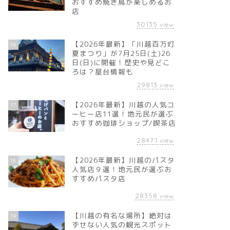
おすすめ焼き鳥が楽しめるお
店
30135
view
【2026年最新】「川越百万灯
16
夏まつり」が7月25日(土)26
日(日)に開催！歴史や見どこ
ろは？屋台情報も
29813
view
【2026年最新】川越の人気コ
17
ーヒー店11選！地元民が選ぶ
おすすめ珈琲ショップ/喫茶店
28471
view
【2026年最新】川越のパスタ
18
人気店９選！地元民が選ぶお
すすめパスタ店
28358
view
【川越の有名な場所】絶対は
19
ずせない人気の観光スポット