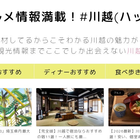
メ情報満載！#川越(ハ
取材してるからこそわかる川越の魅力が
観光情報までここでしか出会えない
川
おすすめ
ディナーおすすめ
食べ歩
宿泊
グルメ
7058」埼玉県内最大
【完全版】川越で宿泊ならおすすめ
【2026最新】
の宿11選！一人旅にも最...
選！安い、個室あ