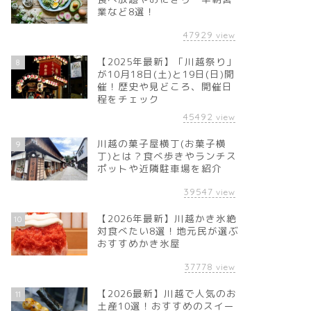
業など8選！
47929
view
【2025年最新】「川越祭り」
8
が10月18日(土)と19日(日)開
催！歴史や見どころ、開催日
程をチェック
45492
view
川越の菓子屋横丁(お菓子横
9
丁)とは？食べ歩きやランチス
ポットや近隣駐車場を紹介
39547
view
【2026年最新】川越かき氷絶
10
対食べたい8選！地元民が選ぶ
おすすめかき氷屋
37778
view
【2026最新】川越で人気のお
11
土産10選！おすすめのスイー