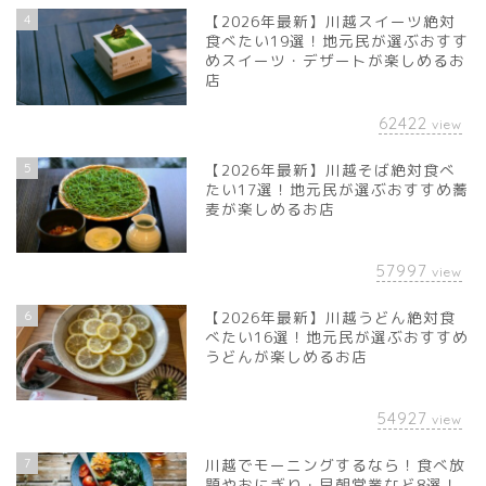
4
【2026年最新】川越スイーツ絶対
食べたい19選！地元民が選ぶおすす
めスイーツ・デザートが楽しめるお
店
62422
view
5
【2026年最新】川越そば絶対食べ
たい17選！地元民が選ぶおすすめ蕎
麦が楽しめるお店
57997
view
6
【2026年最新】川越うどん絶対食
べたい16選！地元民が選ぶおすすめ
うどんが楽しめるお店
54927
view
7
川越でモーニングするなら！食べ放
題やおにぎり・早朝営業など8選！