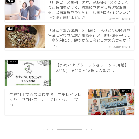
生活
「川越ピース歯科」は本川越駅徒歩1分でじっく
りと時間をかけて、真摯に向き合う誠実な治療
を。虫歯治療や予防など一般歯科からインプラン
トや矯正歯科まで対応
2023年10月18日
生活
「はこべ漢方薬局」は川越で一人ひとりの体質や
生活に合わせた漢方相談を行い、煎じ薬を中心に
丁寧な対応で、健やかな日々と日常の充実をサポ
ート。
2025年11月12日
【かわごえピクニック＠ウニクス川越】
3/18(土)@10〜15時に人気の...
生鮮加工食肉の流通業者「ニチレイフレ
ッシュプロセス」。ニチレイグループ
の...