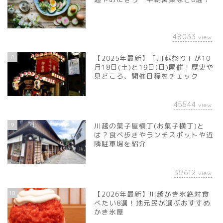
48033
view
8
【2025年最新】「川越祭り」が10
月18日(土)と19日(日)開催！歴史や
見どころ、開催日程をチェック
45544
view
9
川越の菓子屋横丁(お菓子横丁)と
は？食べ歩きやランチスポットや近
隣駐車場を紹介
39612
view
10
【2026年最新】川越かき氷絶対食
べたい8選！地元民が選ぶおすすめ
かき氷屋