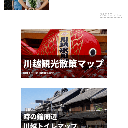
26010
view