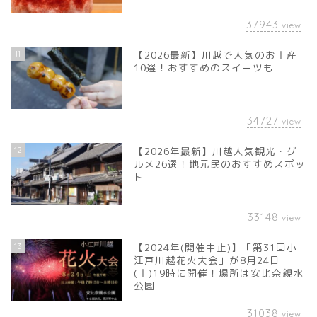
37943
view
11
【2026最新】川越で人気のお土産
10選！おすすめのスイーツも
34727
view
12
【2026年最新】川越人気観光・グ
ルメ26選！地元民のおすすめスポッ
ト
33148
view
13
【2024年(開催中止)】「第31回小
江戸川越花火大会」が8月24日
(土)19時に開催！場所は安比奈親水
公園
31038
view