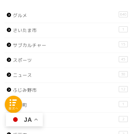
640
グルメ
1
さいたま市
15
サブカルチャー
45
スポーツ
38
ニュース
12
ふじみ野市
1
三芳町
目次へ
JA
2
入間市