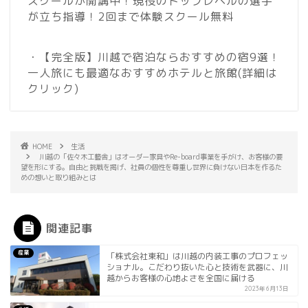
スクールが開講中！現役のトップレベルの選手
が立ち指導！2回まで体験スクール無料
・【完全版】川越で宿泊ならおすすめの宿9選！
一人旅にも最適なおすすめホテルと旅館
(詳細は
クリック)
HOME
生活
川越の「佐々木工藝舎」はオーダー家具やRe-board事業を手がけ、お客様の要
望を形にする。自由と挑戦を掲げ、社員の個性を尊重し世界に負けない日本を作るた
めの想いと取り組みとは
関連記事
産業
「株式会社東和」は川越の内装工事のプロフェッ
ショナル。こだわり抜いた心と技術を武器に、川
越からお客様の心地よさを全国に届ける
2023年6月13日