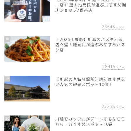
ー店11選！地元民が選ぶおすすめ珈
琲ショップ/喫茶店
28545
view
18
【2026年最新】川越のパスタ人気
店９選！地元民が選ぶおすすめパス
タ店
28416
view
19
【川越の有名な場所】絶対はずせな
い人気の観光スポット10選！
27238
view
20
川越でカップルがデートするならこ
ちら！おすすめスポット10選