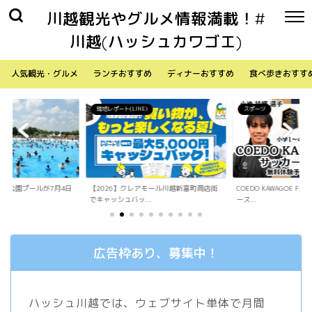
川越観光やグルメ情報満載！#
川越(ハッシュカワゴエ)
人気観光・グルメ
ランチおすすめ
ディナーおすすめ
食べ歩きおすす
)
スポーツ
生活
アモール川越新富町商店街
COEDO KAWAGOE F.Cが小学生向けサッカ
「Sky Walker 70
.
ース...
内ア...
広告枠あり、募集中！
ハッシュ川越では、ウェブサイト単体で月間