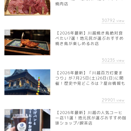
焼肉店
30792
view
15
【2026年最新】川越焼き鳥絶対食
べたい7選！地元民が選ぶおすすめ
焼き鳥が楽しめるお店
30235
view
16
【2026年最新】「川越百万灯夏ま
つり」が7月25日(土)26日(日)に開
催！歴史や見どころは？屋台情報も
29901
view
17
【2026年最新】川越の人気コーヒ
ー店11選！地元民が選ぶおすすめ珈
琲ショップ/喫茶店