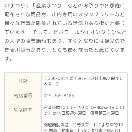
いまつり」「産業まつり」などのお祭りや各家庭に
配布される商品券、市内専用のスタンプラリーなど
様々な行事が開催されている活気のある街だと感じ
ています。 そして、ビバモールやイオンタウンなど
の大型の商業施設もあり、すぐとなりには観光ので
きる川越市があり、とても便利な街だと感じていま
す。
〒356-0051 埼玉県ふじみ野市亀久保１６
住所
６９−２
電話番号
049-265-8186
営業時間10:00～19:00（日曜のみ18:00ま
営業時間
で） 定休日毎週火曜日、毎月第三水曜日
関越自動車道・三芳スマートICより車で10
分 関越自動車道・川越ICより車で約20分