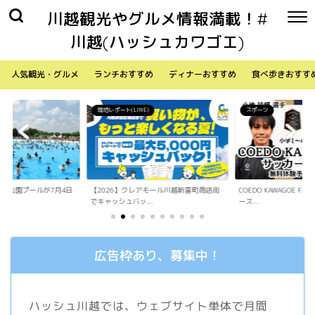
川越観光やグルメ情報満載！#
川越(ハッシュカワゴエ)
人気観光・グルメ
ランチおすすめ
ディナーおすすめ
食べ歩きおすす
)
スポーツ
生活
アモール川越新富町商店街
COEDO KAWAGOE F.Cが小学生向けサッカ
「Sky Walker 70
.
ース...
内ア...
広告枠あり、募集中！
ハッシュ川越では、ウェブサイト単体で月間