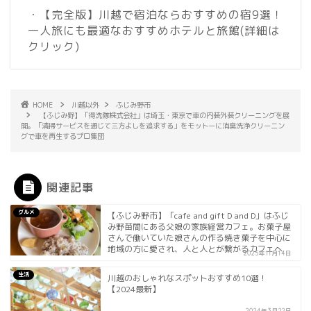
・【完全版】川越で宿泊ならおすすめの宿9選！
一人旅にも最適なおすすめホテルと旅館
(詳細は
クリック)
HOME
川越以外
ふじみ野市
【ふじみ野】「得洗隊株式会社」は埼玉・東京で車の内装外装クリーニングを展
開。「清掃サービスを通じて三方よしを追求する」をモットーに消臭洗浄クリーニン
グで車を再生するプロ集団
関連記事
グルメ
【ふじみ野市】「cafe and gift D and D」はふじ
み野苗間にある父娘の家族経営カフェ。お菓子屋
さんで働いていた娘さんの作る焼き菓子を中心に
地域の方に愛され、人と人とが繋がるカフェへ
2025年11月14日
生活
川越のおしゃれなスポットおすすめ10選！
【2024最新】
2024年3月22日