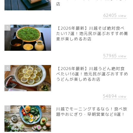
店
62405
view
5
【2026年最新】川越そば絶対食べ
たい17選！地元民が選ぶおすすめ蕎
麦が楽しめるお店
57965
view
6
【2026年最新】川越うどん絶対食
べたい16選！地元民が選ぶおすすめ
うどんが楽しめるお店
54894
view
7
川越でモーニングするなら！食べ放
題やおにぎり・早朝営業など8選！