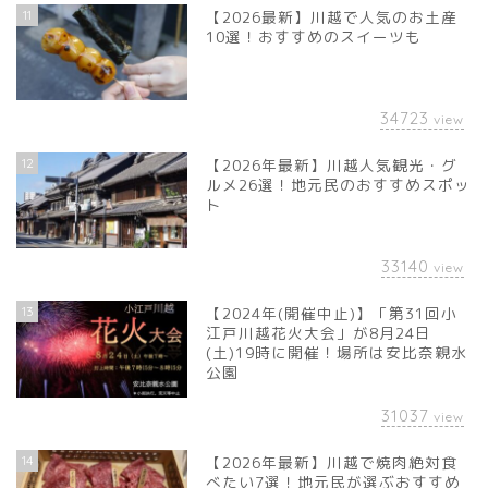
11
【2026最新】川越で人気のお土産
10選！おすすめのスイーツも
34723
view
12
【2026年最新】川越人気観光・グ
ルメ26選！地元民のおすすめスポッ
ト
33140
view
13
【2024年(開催中止)】「第31回小
江戸川越花火大会」が8月24日
(土)19時に開催！場所は安比奈親水
公園
31037
view
14
【2026年最新】川越で焼肉絶対食
べたい7選！地元民が選ぶおすすめ