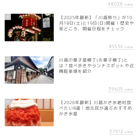
48028
view
8
【2025年最新】「川越祭り」が10
月18日(土)と19日(日)開催！歴史や
見どころ、開催日程をチェック
45536
view
9
川越の菓子屋横丁(お菓子横丁)と
は？食べ歩きやランチスポットや近
隣駐車場を紹介
39605
view
10
【2026年最新】川越かき氷絶対食
べたい8選！地元民が選ぶおすすめ
かき氷屋
37912
view