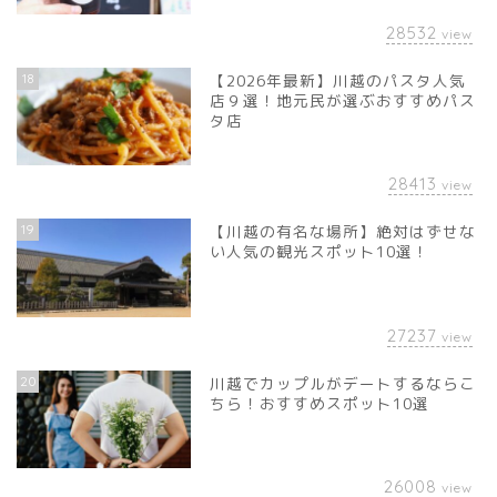
28532
view
18
【2026年最新】川越のパスタ人気
店９選！地元民が選ぶおすすめパス
タ店
28413
view
19
【川越の有名な場所】絶対はずせな
い人気の観光スポット10選！
27237
view
20
川越でカップルがデートするならこ
ちら！おすすめスポット10選
26008
view