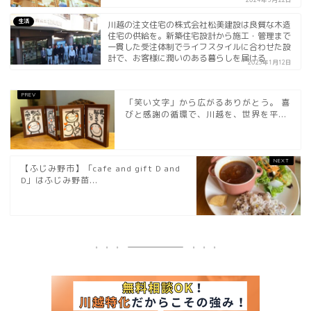
生活
川越の注文住宅の株式会社松美建設は良質な木造
住宅の供給を。新築住宅設計から施工・管理まで
一貫した受注体制でライフスタイルに合わせた設
計で、お客様に潤いのある暮らしを届ける
2023年1月12日
「笑い文字」から広がるありがとう。 喜
びと感謝の循環で、川越を、世界を平...
【ふじみ野市】「cafe and gift D and
D」はふじみ野苗...