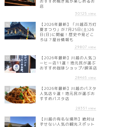
おすすめ焼き鳥が楽しめるお
店
30125
view
【2026年最新】「川越百万灯
16
夏まつり」が7月25日(土)26
日(日)に開催！歴史や見どこ
ろは？屋台情報も
29807
view
【2026年最新】川越の人気コ
17
ーヒー店11選！地元民が選ぶ
おすすめ珈琲ショップ/喫茶店
28465
view
【2026年最新】川越のパスタ
18
人気店９選！地元民が選ぶお
すすめパスタ店
28351
view
【川越の有名な場所】絶対は
19
ずせない人気の観光スポット