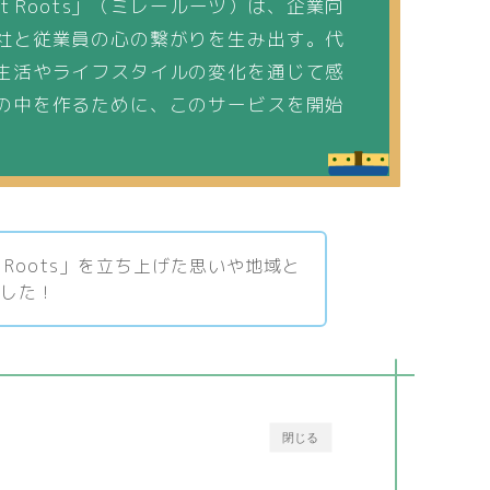
t Roots」（ミレールーツ）は、企業向
社と従業員の心の繋がりを生み出す。代
生活やライフスタイルの変化を通じて感
の中を作るために、このサービスを開始
t Roots」を立ち上げた思いや地域と
ました！
閉じる