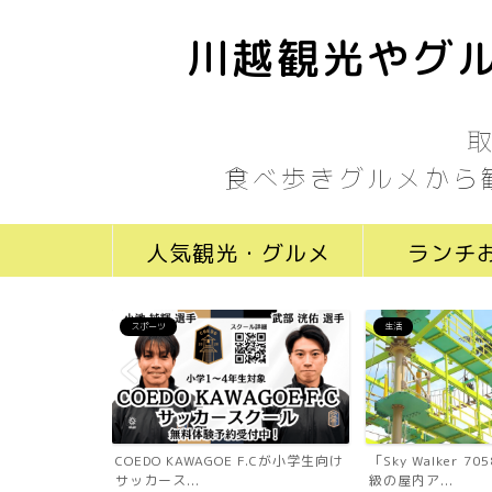
川越観光やグル
食べ歩きグルメから
人気観光・グルメ
ランチ
スポーツ
生活
ール川越新富町
COEDO KAWAGOE F.Cが小学生向け
「Sky Walker 
...
サッカース...
級の屋内ア...