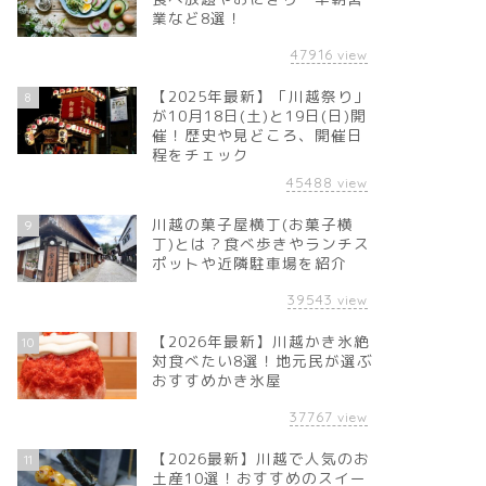
業など8選！
47916
view
【2025年最新】「川越祭り」
8
が10月18日(土)と19日(日)開
催！歴史や見どころ、開催日
程をチェック
45488
view
川越の菓子屋横丁(お菓子横
9
丁)とは？食べ歩きやランチス
ポットや近隣駐車場を紹介
39543
view
【2026年最新】川越かき氷絶
10
対食べたい8選！地元民が選ぶ
おすすめかき氷屋
37767
view
【2026最新】川越で人気のお
11
土産10選！おすすめのスイー