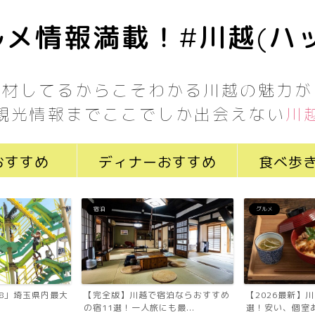
メ情報満載！#川越(ハ
取材してるからこそわかる川越の魅力が
観光情報までここでしか出会えない
川
おすすめ
ディナーおすすめ
食べ歩
宿泊
グルメ
7058」埼玉県内最大
【完全版】川越で宿泊ならおすすめ
【2026最新】
の宿11選！一人旅にも最...
選！安い、個室あ