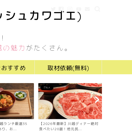
ッシュカワゴエ)
！
越の魅力
がたくさん。
きおすすめ
取材依頼(無料)
グルメ
グルメ
川越ランチ厳選35
【2026年最新】川越ディナー絶対
【2026年最
り、お...
食べたい20選！地元民...
食べたい19選！