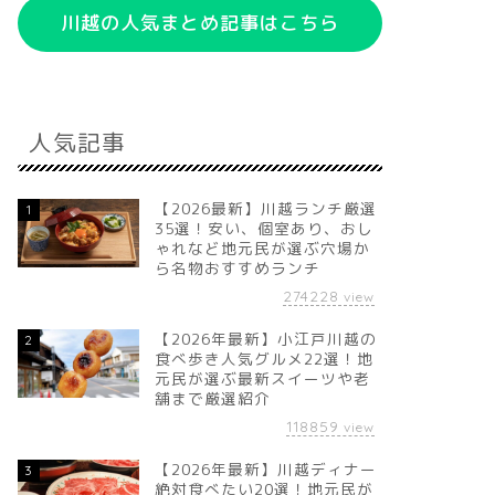
川越の人気まとめ記事はこちら
人気記事
【2026最新】川越ランチ厳選
1
35選！安い、個室あり、おし
ゃれなど地元民が選ぶ穴場か
ら名物おすすめランチ
274228
view
【2026年最新】小江戸川越の
2
食べ歩き人気グルメ22選！地
元民が選ぶ最新スイーツや老
舗まで厳選紹介
118859
view
【2026年最新】川越ディナー
3
絶対食べたい20選！地元民が