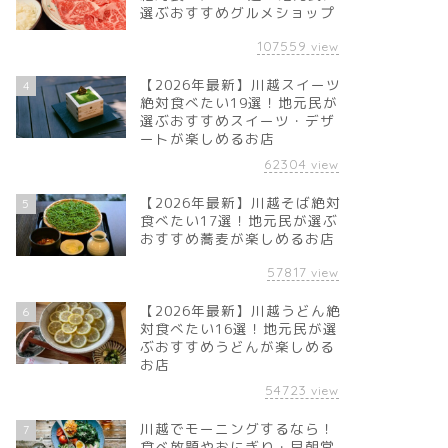
選ぶおすすめグルメショップ
107559
view
【2026年最新】川越スイーツ
4
絶対食べたい19選！地元民が
選ぶおすすめスイーツ・デザ
ートが楽しめるお店
62304
view
【2026年最新】川越そば絶対
5
食べたい17選！地元民が選ぶ
おすすめ蕎麦が楽しめるお店
57817
view
【2026年最新】川越うどん絶
6
対食べたい16選！地元民が選
ぶおすすめうどんが楽しめる
お店
54723
view
川越でモーニングするなら！
7
食べ放題やおにぎり・早朝営