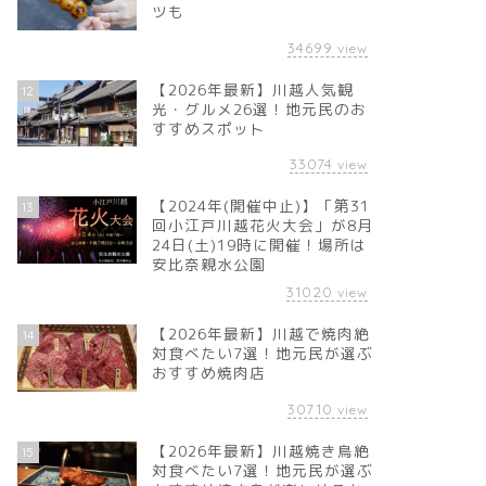
ツも
34699
view
【2026年最新】川越人気観
12
光・グルメ26選！地元民のお
すすめスポット
33074
view
【2024年(開催中止)】「第31
13
回小江戸川越花火大会」が8月
24日(土)19時に開催！場所は
安比奈親水公園
31020
view
【2026年最新】川越で焼肉絶
14
対食べたい7選！地元民が選ぶ
おすすめ焼肉店
30710
view
【2026年最新】川越焼き鳥絶
15
対食べたい7選！地元民が選ぶ