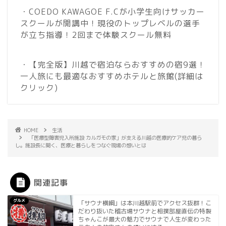
・COEDO KAWAGOE F.Cが小学生向けサッカー
スクールが開講中！現役のトップレベルの選手
が立ち指導！2回まで体験スクール無料
・【完全版】川越で宿泊ならおすすめの宿9選！
一人旅にも最適なおすすめホテルと旅館
(詳細は
クリック)
HOME
生活
「医療型障害児入所施設 カルガモの家」が支える川越の医療的ケア児の暮ら
し。施設長に聞く、医療と暮らしをつなぐ現場の想いとは
関連記事
グルメ
「サウナ横綱」は本川越駅前でアクセス抜群！こ
だわり抜いた稽古場サウナと相撲部屋直伝の特製
ちゃんこが最大の魅力でサウナで人生が変わった