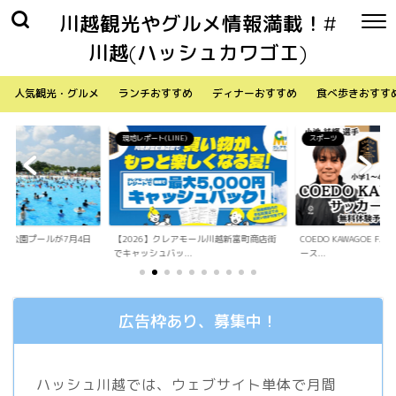
川越観光やグルメ情報満載！#
川越(ハッシュカワゴエ)
人気観光・グルメ
ランチおすすめ
ディナーおすすめ
食べ歩きおすす
)
スポーツ
生活
アモール川越新富町商店街
COEDO KAWAGOE F.Cが小学生向けサッカ
「Sky Walker 70
.
ース...
内ア...
広告枠あり、募集中！
ハッシュ川越では、ウェブサイト単体で月間