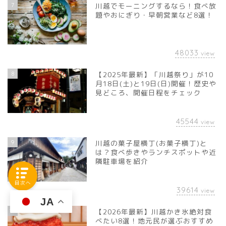
7
川越でモーニングするなら！食べ放
題やおにぎり・早朝営業など8選！
48033
view
8
【2025年最新】「川越祭り」が10
月18日(土)と19日(日)開催！歴史や
見どころ、開催日程をチェック
45544
view
9
川越の菓子屋横丁(お菓子横丁)と
は？食べ歩きやランチスポットや近
隣駐車場を紹介
目次へ
39614
view
JA
10
【2026年最新】川越かき氷絶対食
べたい8選！地元民が選ぶおすすめ