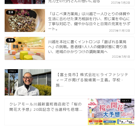
元力士の竹内さんの想いに迫る
2025年5月2日
生活
「はこべ漢方薬局」は川越で一人ひとりの体質や
生活に合わせた漢方相談を行い、煎じ薬を中心に
丁寧な対応で、健やかな日々と日常の充実をサポ
ート。
2025年11月12日
生活
川越を本社に置くイントロンは「選ばれる薬局
へ」の挑戦。患者様1人1人の健康状態に寄り添
い、地域のかかりつけの調剤薬局へ
2022年3月1日
【富士見市】株式会社ヒライファシリテ
ィーズが掲げる現場第一主義。学校・
施...
クレアモール川越新富町商店街で「桜の
開花大予想」20回記念で当選枠も倍増...