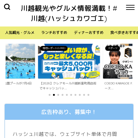
川越観光やグルメ情報満載！#
川越(ハッシュカワゴエ)
人気観光・グルメ
ランチおすすめ
ディナーおすすめ
食べ歩きおすす
)
スポーツ
生活
アモール川越新富町商店街
COEDO KAWAGOE F.Cが小学生向けサッカ
「Sky Walker 70
.
ース...
内ア...
広告枠あり、募集中！
ハッシュ川越では、ウェブサイト単体で月間