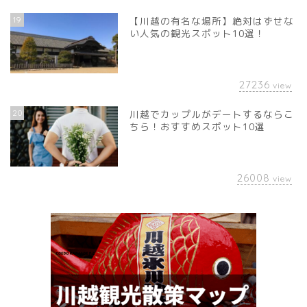
19
【川越の有名な場所】絶対はずせな
い人気の観光スポット10選！
27236
view
20
川越でカップルがデートするならこ
ちら！おすすめスポット10選
26008
view