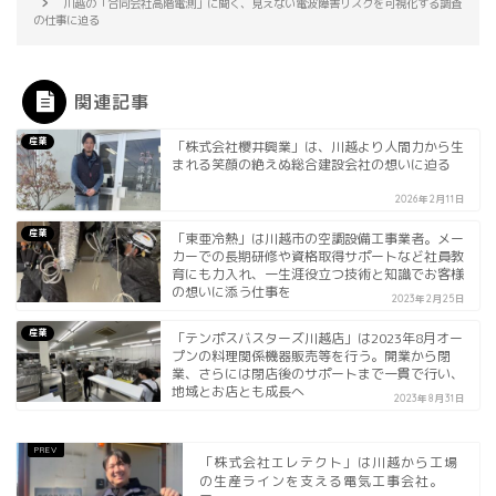
川越の「合同会社高階電測」に聞く、見えない電波障害リスクを可視化する調査
の仕事に迫る
関連記事
産業
「株式会社櫻井興業」は、川越より人間力から生
まれる笑顔の絶えぬ総合建設会社の想いに迫る
2026年2月11日
産業
「東亜冷熱」は川越市の空調設備工事業者。メー
カーでの長期研修や資格取得サポートなど社員教
育にも力入れ、一生涯役立つ技術と知識でお客様
の想いに添う仕事を
2023年2月25日
産業
「テンポスバスターズ川越店」は2023年8月オー
プンの料理関係機器販売等を行う。開業から閉
業、さらには閉店後のサポートまで一貫で行い、
地域とお店とも成長へ
2023年8月31日
「株式会社エレテクト」は川越から工場
の生産ラインを支える電気工事会社。