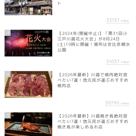
ト
33137
view
13
【2024年(開催中止)】「第31回小
江戸川越花火大会」が8月24日
(土)19時に開催！場所は安比奈親水
公園
31037
view
14
【2026年最新】川越で焼肉絶対食
べたい7選！地元民が選ぶおすすめ
焼肉店
30790
view
15
【2026年最新】川越焼き鳥絶対食
べたい7選！地元民が選ぶおすすめ
焼き鳥が楽しめるお店