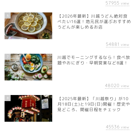
57955
view
6
【2026年最新】川越うどん絶対食
べたい16選！地元民が選ぶおすすめ
うどんが楽しめるお店
54881
view
7
川越でモーニングするなら！食べ放
題やおにぎり・早朝営業など8選！
48020
view
8
【2025年最新】「川越祭り」が10
月18日(土)と19日(日)開催！歴史や
見どころ、開催日程をチェック
45536
view