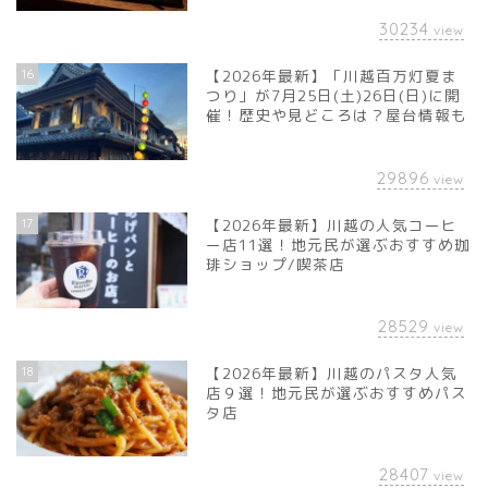
30234
view
16
【2026年最新】「川越百万灯夏ま
つり」が7月25日(土)26日(日)に開
催！歴史や見どころは？屋台情報も
29896
view
17
【2026年最新】川越の人気コーヒ
ー店11選！地元民が選ぶおすすめ珈
琲ショップ/喫茶店
28529
view
18
【2026年最新】川越のパスタ人気
店９選！地元民が選ぶおすすめパス
タ店
28407
view