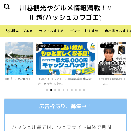
川越観光やグルメ情報満載！#
川越(ハッシュカワゴエ)
人気観光・グルメ
ランチおすすめ
ディナーおすすめ
食べ歩きおすす
)
スポーツ
生活
アモール川越新富町商店街
COEDO KAWAGOE F.Cが小学生向けサッカ
「Sky Walker 70
.
ース...
内ア...
広告枠あり、募集中！
ハッシュ川越では、ウェブサイト単体で月間