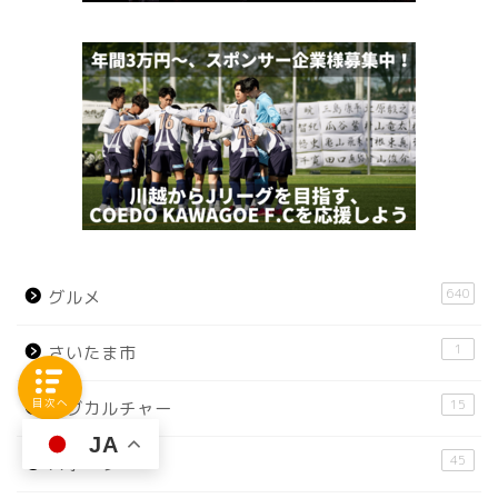
640
グルメ
1
さいたま市
目次へ
15
サブカルチャー
JA
45
スポーツ