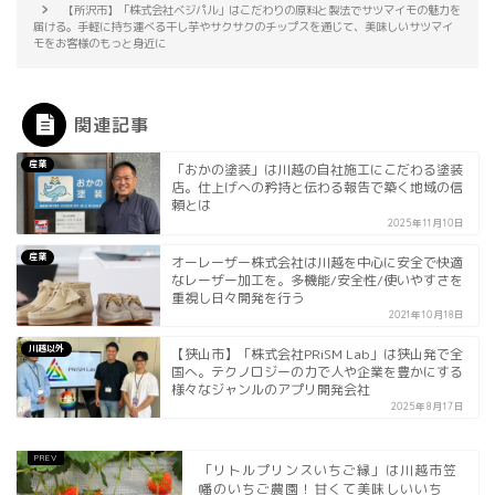
【所沢市】「株式会社ベジパル」はこだわりの原料と製法でサツマイモの魅力を
届ける。手軽に持ち運べる干し芋やサクサクのチップスを通じて、美味しいサツマイ
モをお客様のもっと身近に
関連記事
産業
「おかの塗装」は川越の自社施工にこだわる塗装
店。仕上げへの矜持と伝わる報告で築く地域の信
頼とは
2025年11月10日
産業
オーレーザー株式会社は川越を中心に安全で快適
なレーザー加工を。多機能/安全性/使いやすさを
重視し日々開発を行う
2021年10月18日
川越以外
【狭山市】「株式会社PRiSM Lab」は狭山発で全
国へ。テクノロジーの力で人や企業を豊かにする
様々なジャンルのアプリ開発会社
2025年8月17日
「リトルプリンスいちご縁」は川越市笠
幡のいちご農園！甘くて美味しいいち