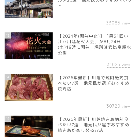
ト
33085
view
13
【2024年(開催中止)】「第31回小
江戸川越花火大会」が8月24日
(土)19時に開催！場所は安比奈親水
公園
31023
view
14
【2026年最新】川越で焼肉絶対食
べたい7選！地元民が選ぶおすすめ
焼肉店
30720
view
15
【2026年最新】川越焼き鳥絶対食
べたい7選！地元民が選ぶおすすめ
焼き鳥が楽しめるお店