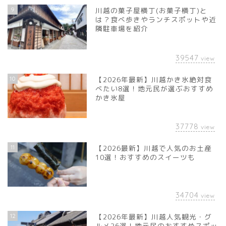
9
川越の菓子屋横丁(お菓子横丁)と
は？食べ歩きやランチスポットや近
隣駐車場を紹介
39547
view
10
【2026年最新】川越かき氷絶対食
べたい8選！地元民が選ぶおすすめ
かき氷屋
37778
view
11
【2026最新】川越で人気のお土産
10選！おすすめのスイーツも
34704
view
12
【2026年最新】川越人気観光・グ
ルメ26選！地元民のおすすめスポッ