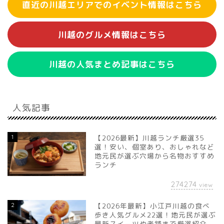
直近の川越エリアでのイベント情報はこちら
川越のグルメ情報はこちら
川越の人気まとめ記事はこちら
人気記事
1
【2026最新】川越ランチ厳選35
選！安い、個室あり、おしゃれなど
地元民が選ぶ穴場から名物おすすめ
ランチ
274274
view
2
【2026年最新】小江戸川越の食べ
歩き人気グルメ22選！地元民が選ぶ
最新スイーツや老舗まで厳選紹介