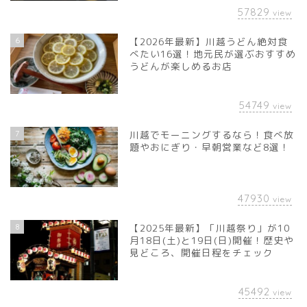
57829
view
6
【2026年最新】川越うどん絶対食
べたい16選！地元民が選ぶおすすめ
うどんが楽しめるお店
54749
view
7
川越でモーニングするなら！食べ放
題やおにぎり・早朝営業など8選！
47930
view
8
【2025年最新】「川越祭り」が10
月18日(土)と19日(日)開催！歴史や
見どころ、開催日程をチェック
45492
view