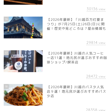
30136
view
16
【2026年最新】「川越百万灯夏ま
つり」が7月25日(土)26日(日)に開
催！歴史や見どころは？屋台情報も
29814
view
17
【2026年最新】川越の人気コーヒ
ー店11選！地元民が選ぶおすすめ珈
琲ショップ/喫茶店
28472
view
18
【2026年最新】川越のパスタ人気
店９選！地元民が選ぶおすすめパス
タ店
28358
view