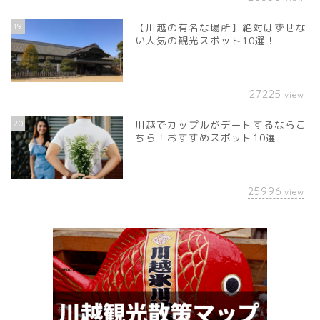
19
【川越の有名な場所】絶対はずせな
い人気の観光スポット10選！
27225
view
20
川越でカップルがデートするならこ
ちら！おすすめスポット10選
25996
view