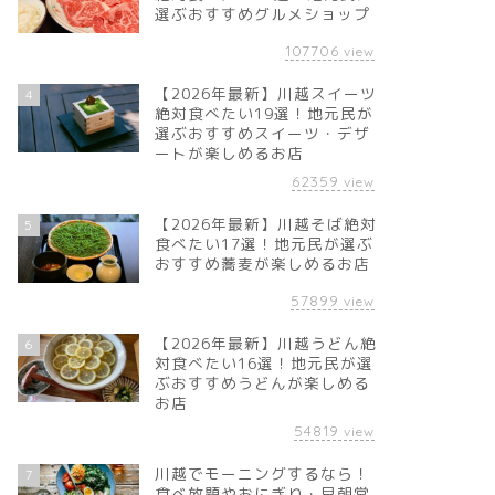
選ぶおすすめグルメショップ
107706
view
【2026年最新】川越スイーツ
4
絶対食べたい19選！地元民が
選ぶおすすめスイーツ・デザ
ートが楽しめるお店
62359
view
【2026年最新】川越そば絶対
5
食べたい17選！地元民が選ぶ
おすすめ蕎麦が楽しめるお店
57899
view
【2026年最新】川越うどん絶
6
対食べたい16選！地元民が選
ぶおすすめうどんが楽しめる
お店
54819
view
川越でモーニングするなら！
7
食べ放題やおにぎり・早朝営