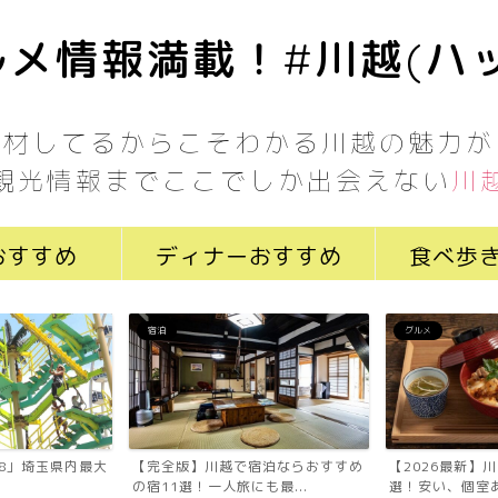
メ情報満載！#川越(ハ
取材してるからこそわかる川越の魅力が
観光情報までここでしか出会えない
川
おすすめ
ディナーおすすめ
食べ歩
宿泊
グルメ
7058」埼玉県内最大
【完全版】川越で宿泊ならおすすめ
【2026最新】
の宿11選！一人旅にも最...
選！安い、個室あ