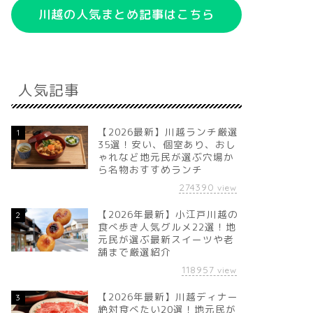
川越の人気まとめ記事はこちら
人気記事
【2026最新】川越ランチ厳選
1
35選！安い、個室あり、おし
ゃれなど地元民が選ぶ穴場か
ら名物おすすめランチ
274390
view
【2026年最新】小江戸川越の
2
食べ歩き人気グルメ22選！地
元民が選ぶ最新スイーツや老
舗まで厳選紹介
118957
view
【2026年最新】川越ディナー
3
絶対食べたい20選！地元民が