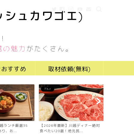
ッシュカワゴエ)
！
越の魅力
がたくさん。
きおすすめ
取材依頼(無料)
グルメ
グルメ
川越ランチ厳選35
【2026年最新】川越ディナー絶対
【2026年最
り、お...
食べたい20選！地元民...
食べたい19選！