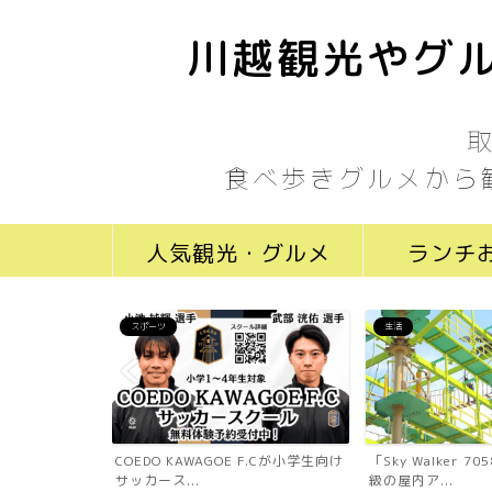
川越観光やグル
食べ歩きグルメから
人気観光・グルメ
ランチ
スポーツ
生活
ール川越新富町
COEDO KAWAGOE F.Cが小学生向け
「Sky Walker 
...
サッカース...
級の屋内ア...