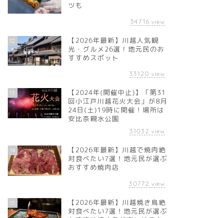
ツも
34716
view
【2026年最新】川越人気観
12
光・グルメ26選！地元民のお
すすめスポット
33120
view
【2024年(開催中止)】「第31
13
回小江戸川越花火大会」が8月
24日(土)19時に開催！場所は
安比奈親水公園
31032
view
【2026年最新】川越で焼肉絶
14
対食べたい7選！地元民が選ぶ
おすすめ焼肉店
30772
view
【2026年最新】川越焼き鳥絶
15
対食べたい7選！地元民が選ぶ