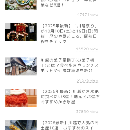
業など8選！
47971
view
【2025年最新】「川越祭り」
8
が10月18日(土)と19日(日)開
催！歴史や見どころ、開催日
程をチェック
45520
view
川越の菓子屋横丁(お菓子横
9
丁)とは？食べ歩きやランチス
ポットや近隣駐車場を紹介
39576
view
【2026年最新】川越かき氷絶
10
対食べたい8選！地元民が選ぶ
おすすめかき氷屋
37850
view
【2026最新】川越で人気のお
11
土産10選！おすすめのスイー