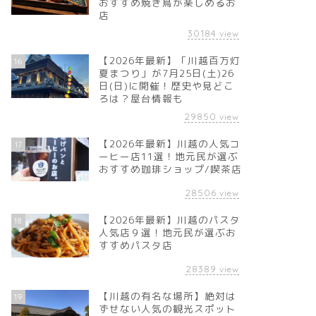
おすすめ焼き鳥が楽しめるお
店
30184
view
【2026年最新】「川越百万灯
16
夏まつり」が7月25日(土)26
日(日)に開催！歴史や見どこ
ろは？屋台情報も
29850
view
【2026年最新】川越の人気コ
17
ーヒー店11選！地元民が選ぶ
おすすめ珈琲ショップ/喫茶店
28506
view
【2026年最新】川越のパスタ
18
人気店９選！地元民が選ぶお
すすめパスタ店
28389
view
【川越の有名な場所】絶対は
19
ずせない人気の観光スポット