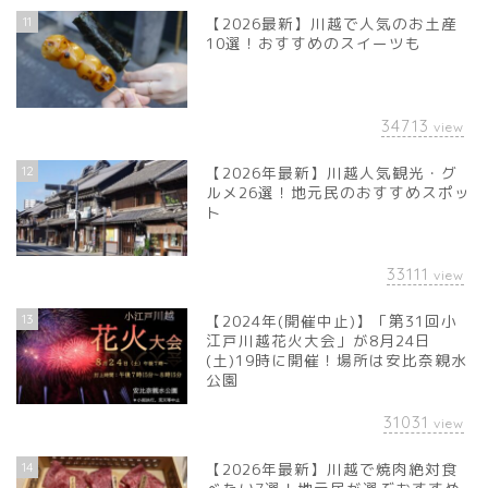
11
【2026最新】川越で人気のお土産
10選！おすすめのスイーツも
34713
view
12
【2026年最新】川越人気観光・グ
ルメ26選！地元民のおすすめスポッ
ト
33111
view
13
【2024年(開催中止)】「第31回小
江戸川越花火大会」が8月24日
(土)19時に開催！場所は安比奈親水
公園
31031
view
14
【2026年最新】川越で焼肉絶対食