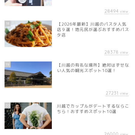
28494
view
18
【2026年最新】川越のパスタ人気
店９選！地元民が選ぶおすすめパス
タ店
28378
view
19
【川越の有名な場所】絶対はずせな
い人気の観光スポット10選！
27231
view
20
川越でカップルがデートするならこ
ちら！おすすめスポット10選
26000
view