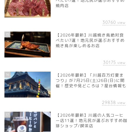
べたい7選！地元民が選ぶおすすめ
焼肉店
30760
view
15
【2026年最新】川越焼き鳥絶対食
べたい7選！地元民が選ぶおすすめ
焼き鳥が楽しめるお店
30175
view
16
【2026年最新】「川越百万灯夏ま
つり」が7月25日(土)26日(日)に開
催！歴史や見どころは？屋台情報も
29838
view
17
【2026年最新】川越の人気コーヒ
ー店11選！地元民が選ぶおすすめ珈
琲ショップ/喫茶店