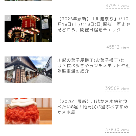
47957
view
8
【2025年最新】「川越祭り」が10
月18日(土)と19日(日)開催！歴史や
見どころ、開催日程をチェック
45512
view
9
川越の菓子屋横丁(お菓子横丁)と
は？食べ歩きやランチスポットや近
隣駐車場を紹介
39569
view
10
【2026年最新】川越かき氷絶対食
べたい8選！地元民が選ぶおすすめ
かき氷屋
37830
view