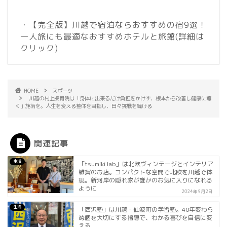
・【完全版】川越で宿泊ならおすすめの宿9選！
一人旅にも最適なおすすめホテルと旅館
(詳細は
クリック)
HOME
スポーツ
川越の村上接骨院は「身体に出来るだけ負担をかけず、根本から改善し健康に導
く」施術を。人生を変える整体を目指し、日々挑戦を続ける
関連記事
生活
「tsumiki lab」は北欧ヴィンテージとインテリア
雑貨のお店。コンパクトな空間で北欧を川越で体
現。新河岸の隠れ家が誰かのお気に入りになれる
ように
2024年9月2日
生活
「西沢塾」は川越・仙波町の学習塾。40年変わら
ぬ個を大切にする指導で、わかる喜びを自信に変
える