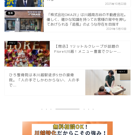
2025年10月22日
生活
「株式会社OIKAZE」は川越南古谷の不動産会社。
優しく、確かな知識を持ってお客様の背中を押し
てあげられる「追風」のような存在を目指す
2024年5月10日
【閉店】1リットルクレープが話題の
Floret川越！メニュー豊富でクレー...
ひろ整骨院は本川越駅徒歩5分の接骨
院。「人の手でしかわからない、人の手
で...