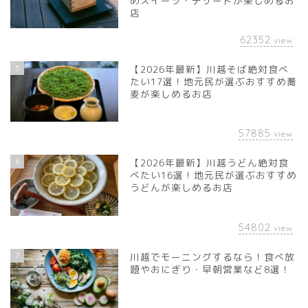
めスイーツ・デザートが楽しめるお
店
62352
view
5
【2026年最新】川越そば絶対食べ
たい17選！地元民が選ぶおすすめ蕎
麦が楽しめるお店
57885
view
6
【2026年最新】川越うどん絶対食
べたい16選！地元民が選ぶおすすめ
うどんが楽しめるお店
54802
view
7
川越でモーニングするなら！食べ放
題やおにぎり・早朝営業など8選！