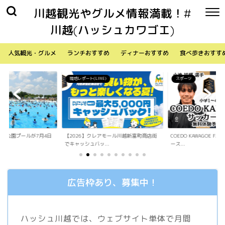
川越観光やグルメ情報満載！#
川越(ハッシュカワゴエ)
人気観光・グルメ
ランチおすすめ
ディナーおすすめ
食べ歩きおすす
)
スポーツ
生活
アモール川越新富町商店街
COEDO KAWAGOE F.Cが小学生向けサッカ
「Sky Walker 70
.
ース...
内ア...
広告枠あり、募集中！
ハッシュ川越では、ウェブサイト単体で月間