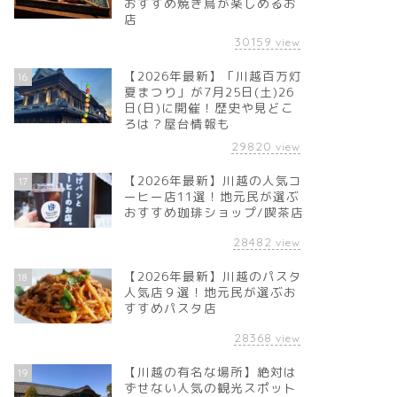
おすすめ焼き鳥が楽しめるお
店
30159
view
【2026年最新】「川越百万灯
16
夏まつり」が7月25日(土)26
日(日)に開催！歴史や見どこ
ろは？屋台情報も
29820
view
【2026年最新】川越の人気コ
17
ーヒー店11選！地元民が選ぶ
おすすめ珈琲ショップ/喫茶店
28482
view
【2026年最新】川越のパスタ
18
人気店９選！地元民が選ぶお
すすめパスタ店
28368
view
【川越の有名な場所】絶対は
19
ずせない人気の観光スポット