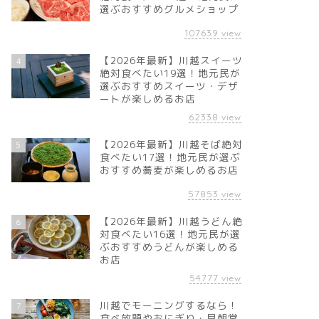
選ぶおすすめグルメショップ
107639
view
【2026年最新】川越スイーツ
4
絶対食べたい19選！地元民が
選ぶおすすめスイーツ・デザ
ートが楽しめるお店
62338
view
【2026年最新】川越そば絶対
5
食べたい17選！地元民が選ぶ
おすすめ蕎麦が楽しめるお店
57853
view
【2026年最新】川越うどん絶
6
対食べたい16選！地元民が選
ぶおすすめうどんが楽しめる
お店
54777
view
川越でモーニングするなら！
7
食べ放題やおにぎり・早朝営