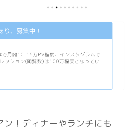
あり、募集中！
月間10-15万PV程度、
インスタグラム
で
プレッション(閲覧数)は100万程度となってい
アン！ディナーやランチにも