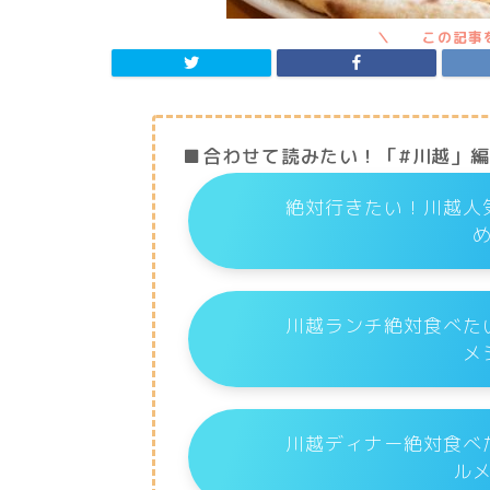
■合わせて読みたい！「#川越」
絶対行きたい！川越人
川越ランチ絶対食べた
メ
川越ディナー絶対食べ
ル