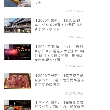
ツも
34707
view
【2026年最新】川越人気観
12
光・グルメ26選！地元民のお
すすめスポット
33096
view
【2024年(開催中止)】「第31
13
回小江戸川越花火大会」が8月
24日(土)19時に開催！場所は
安比奈親水公園
31024
view
【2026年最新】川越で焼肉絶
14
対食べたい7選！地元民が選ぶ
おすすめ焼肉店
30745
view
【2026年最新】川越焼き鳥絶
15
対食べたい7選！地元民が選ぶ