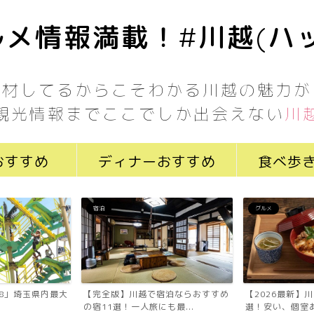
メ情報満載！#川越(ハ
取材してるからこそわかる川越の魅力が
観光情報までここでしか出会えない
川
おすすめ
ディナーおすすめ
食べ歩
宿泊
グルメ
7058」埼玉県内最大
【完全版】川越で宿泊ならおすすめ
【2026最新】
の宿11選！一人旅にも最...
選！安い、個室あ