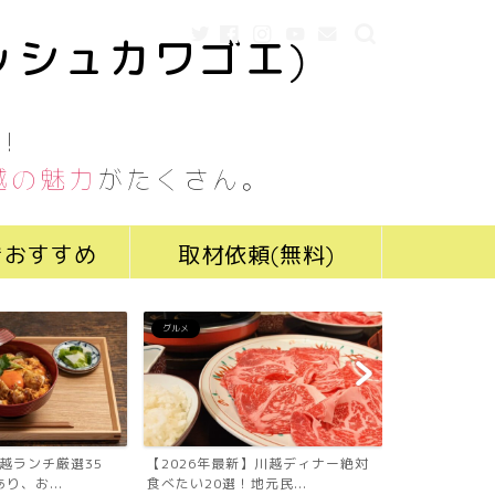
ッシュカワゴエ)
！
越の魅力
がたくさん。
きおすすめ
取材依頼(無料)
グルメ
グルメ
川越ランチ厳選35
【2026年最新】川越ディナー絶対
【2026年最
り、お...
食べたい20選！地元民...
食べたい19選！