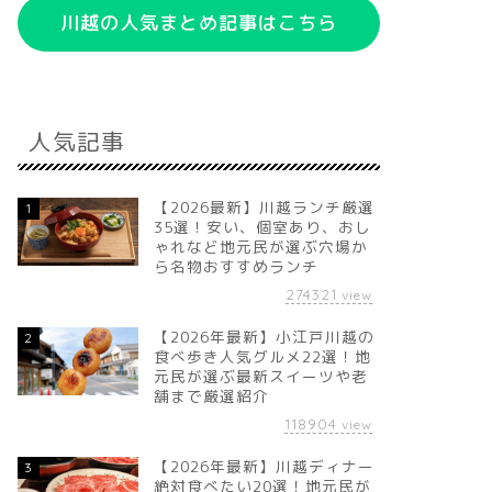
川越の人気まとめ記事はこちら
人気記事
【2026最新】川越ランチ厳選
1
35選！安い、個室あり、おし
ゃれなど地元民が選ぶ穴場か
ら名物おすすめランチ
274321
view
【2026年最新】小江戸川越の
2
食べ歩き人気グルメ22選！地
元民が選ぶ最新スイーツや老
舗まで厳選紹介
118904
view
【2026年最新】川越ディナー
3
絶対食べたい20選！地元民が