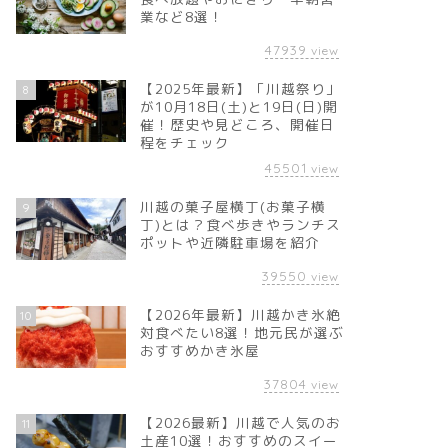
業など8選！
47939
view
【2025年最新】「川越祭り」
8
が10月18日(土)と19日(日)開
催！歴史や見どころ、開催日
程をチェック
45501
view
川越の菓子屋横丁(お菓子横
9
丁)とは？食べ歩きやランチス
ポットや近隣駐車場を紹介
39550
view
【2026年最新】川越かき氷絶
10
対食べたい8選！地元民が選ぶ
おすすめかき氷屋
37804
view
【2026最新】川越で人気のお
11
土産10選！おすすめのスイー