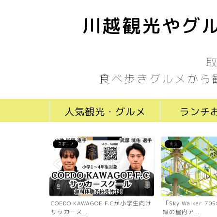
川越観光やグル
食べ歩きグルメから
人気観光・グルメ
ランチ
スポーツ
生活
ール川越新富町
COEDO KAWAGOE F.Cが小学生向け
「Sky Walker 
...
サッカース...
級の屋内ア...