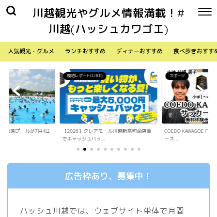
川越観光やグルメ情報満載！#
川越(ハッシュカワゴエ)
人気観光・グルメ
ランチおすすめ
ディナーおすすめ
食べ歩きおすす
)
スポーツ
生活
アモール川越新富町商店街
COEDO KAWAGOE F.Cが小学生向けサッカ
「Sky Walker 70
.
ース...
内ア...
広告枠あり、募集中！
ハッシュ川越では、ウェブサイト単体で月間