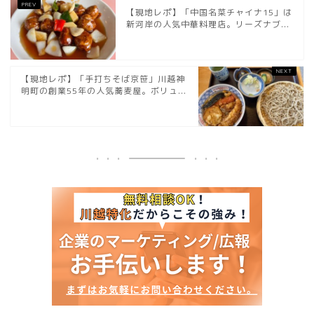
【現地レポ】「中国名菜チャイナ15」は
新河岸の人気中華料理店。リーズナブ...
【現地レポ】「手打ちそば京笹」川越神
明町の創業55年の人気蕎麦屋。ボリュ...