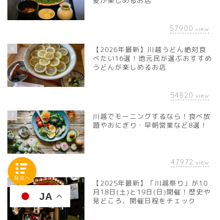
麦が楽しめるお店
57900
view
6
【2026年最新】川越うどん絶対食
べたい16選！地元民が選ぶおすすめ
うどんが楽しめるお店
54820
view
7
川越でモーニングするなら！食べ放
題やおにぎり・早朝営業など8選！
47972
view
目次へ
8
【2025年最新】「川越祭り」が10
月18日(土)と19日(日)開催！歴史や
JA
見どころ、開催日程をチェック