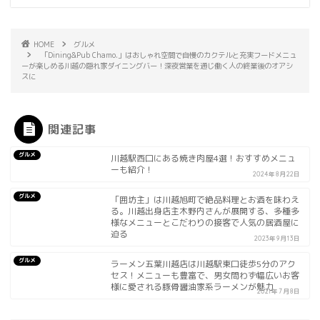
HOME
グルメ
「Dining&Pub Chamo.」はおしゃれ空間で自慢のカクテルと充実フードメニュ
ーが楽しめる川越の隠れ家ダイニングバー！深夜営業を通じ働く人の終業後のオアシ
スに
関連記事
グルメ
川越駅西口にある焼き肉屋4選！おすすめメニュ
ーも紹介！
2024年8月22日
グルメ
「囲坊主」は川越旭町で絶品料理とお酒を味わえ
る。川越出身店主木野内さんが展開する、多種多
様なメニューとこだわりの接客で人気の居酒屋に
迫る
2023年9月13日
グルメ
ラーメン五葉川越店は川越駅東口徒歩5分のアク
セス！メニューも豊富で、男女問わず幅広いお客
様に愛される豚骨醤油家系ラーメンが魅力
2021年7月8日