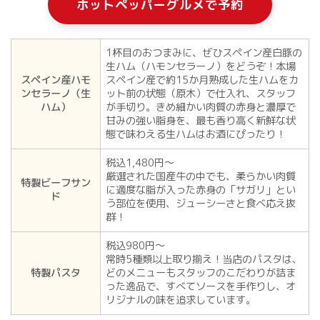
ホットペッパーグルメで予約
1杯目のおつまみに、ぜひスペイン産白豚の
生ハム（ハモンセラーノ）をどうぞ！本場
スペイン産ハモ
スペイン産で約15か月熟成した生ハムをカ
ンセラーノ（生
ット前の状態（原木）で仕入れ、スタッフ
ハム）
が手切り。きめ細かい肉質の赤身と濃厚で
甘みの強い脂身を、最も香り高く新鮮な状
態で味わえる生ハムはお酒にぴったり！
税込1,480円～
厳選された国産牛の中でも、柔らかい肉質
特製ビーフサン
に適度な脂が入った赤身の「サガリ」とい
ド
う部位を使用、ジューシーさと食べ応え抜
群！
税込980円～
常時5種類以上取り揃え！当店のパスタは、
特製パスタ
どのメニューもスタッフのこだわりが詰ま
った逸品で、すべてソースを手作りし、オ
リジナルの味を追求しています。