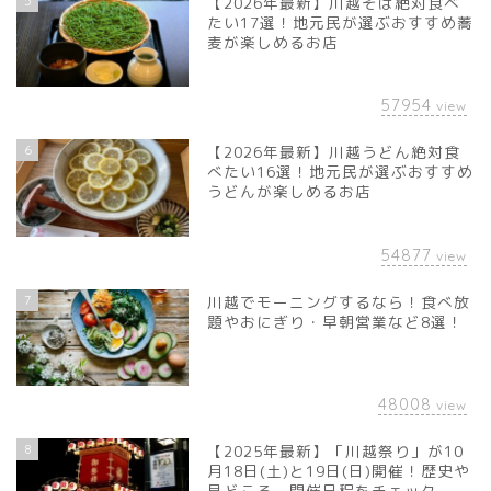
5
【2026年最新】川越そば絶対食べ
たい17選！地元民が選ぶおすすめ蕎
麦が楽しめるお店
57954
view
6
【2026年最新】川越うどん絶対食
べたい16選！地元民が選ぶおすすめ
うどんが楽しめるお店
54877
view
7
川越でモーニングするなら！食べ放
題やおにぎり・早朝営業など8選！
48008
view
8
【2025年最新】「川越祭り」が10
月18日(土)と19日(日)開催！歴史や
見どころ、開催日程をチェック