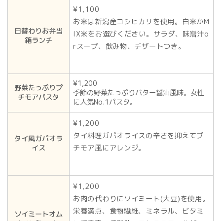
¥1,100
お米は新潟産コシヒカリを使用。白米かM
日替わりお弁当
IX米をお選びください。サラダ、味噌汁o
箱ランチ
rスープ、飲み物、デザートつき。
¥1,200
野菜たっぷりプ
季節の野菜たっぷりバター醤油風味。女性
チモアパスタ
に人気No.1パスタ。
¥1,200
タイ料理ガパオライスの辛さを抑えてプ
タイ風ガパオラ
イス
チモア風にアレンジ。
¥1,200
お肉の代わりにソイミート(大豆)を使用。
栄養満点、食物繊維、ミネラル、ビタミ
ソイミートオム