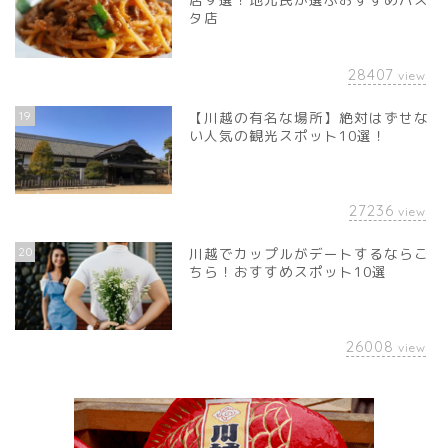
タ店
28407
view
19
【川越の有名な場所】絶対はずせな
い人気の観光スポット10選！
27236
view
20
川越でカップルがデートするならこ
ちら！おすすめスポット10選
26008
view