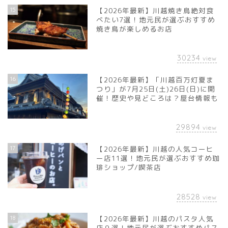
15
【2026年最新】川越焼き鳥絶対食
べたい7選！地元民が選ぶおすすめ
焼き鳥が楽しめるお店
30234
view
16
【2026年最新】「川越百万灯夏ま
つり」が7月25日(土)26日(日)に開
催！歴史や見どころは？屋台情報も
29894
view
17
【2026年最新】川越の人気コーヒ
ー店11選！地元民が選ぶおすすめ珈
琲ショップ/喫茶店
28528
view
18
【2026年最新】川越のパスタ人気
店９選！地元民が選ぶおすすめパス