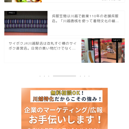
呉服笠間は川越で創業110年の老舗呉服
店。「川越唐桟を使って着物文化の裾...
サイボクJR川越駅店は改札すぐ横のサイ
ボク直営店。日常の買い物だけでなく...