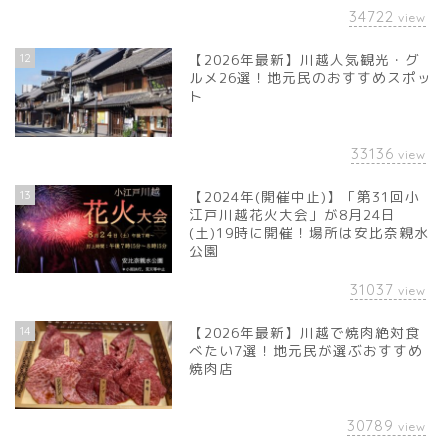
34722
view
12
【2026年最新】川越人気観光・グ
ルメ26選！地元民のおすすめスポッ
ト
33136
view
13
【2024年(開催中止)】「第31回小
江戸川越花火大会」が8月24日
(土)19時に開催！場所は安比奈親水
公園
31037
view
14
【2026年最新】川越で焼肉絶対食
べたい7選！地元民が選ぶおすすめ
焼肉店
30789
view