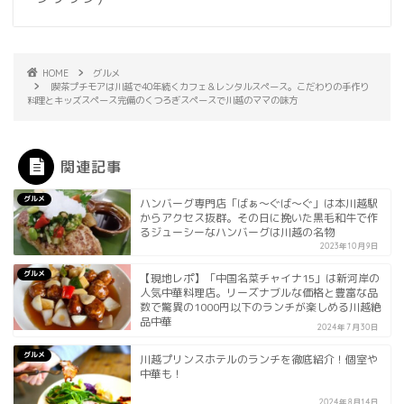
HOME
グルメ
喫茶プチモアは川越で40年続くカフェ＆レンタルスペース。こだわりの手作り
料理とキッズスペース完備のくつろぎスペースで川越のママの味方
関連記事
グルメ
ハンバーグ専門店「ばぁ〜ぐば〜ぐ」は本川越駅
からアクセス抜群。その日に挽いた黒毛和牛で作
るジューシーなハンバーグは川越の名物
2023年10月9日
グルメ
【現地レポ】「中国名菜チャイナ15」は新河岸の
人気中華料理店。リーズナブルな価格と豊富な品
数で驚異の1000円以下のランチが楽しめる川越絶
品中華
2024年7月30日
グルメ
川越プリンスホテルのランチを徹底紹介！個室や
中華も！
2024年8月14日