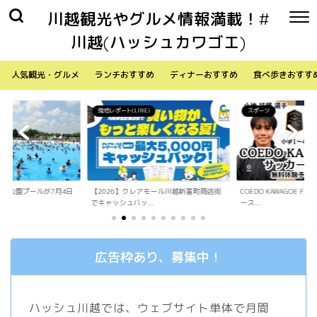
川越観光やグルメ情報満載！#
川越(ハッシュカワゴエ)
人気観光・グルメ
ランチおすすめ
ディナーおすすめ
食べ歩きおすす
)
スポーツ
生活
アモール川越新富町商店街
COEDO KAWAGOE F.Cが小学生向けサッカ
「Sky Walker 70
.
ース...
内ア...
広告枠あり、募集中！
ハッシュ川越では、ウェブサイト単体で月間