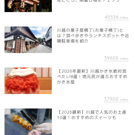
45536
view
9
川越の菓子屋横丁(お菓子横丁)と
は？食べ歩きやランチスポットや近
隣駐車場を紹介
39600
view
10
【2026年最新】川越かき氷絶対食
べたい8選！地元民が選ぶおすすめ
かき氷屋
37900
view
11
【2026最新】川越で人気のお土産
10選！おすすめのスイーツも