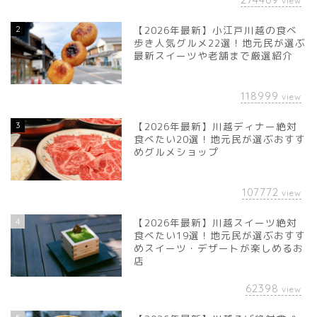
view
2
【2026年最新】小江戸川越の食べ
歩き人気グルメ22選！地元民が選ぶ
最新スイーツや老舗まで厳選紹介
118999
view
3
【2026年最新】川越ディナー絶対
食べたい20選！地元民が選ぶおすす
めグルメショップ
107772
view
4
【2026年最新】川越スイーツ絶対
食べたい19選！地元民が選ぶおすす
めスイーツ・デザートが楽しめるお
店
62398
view