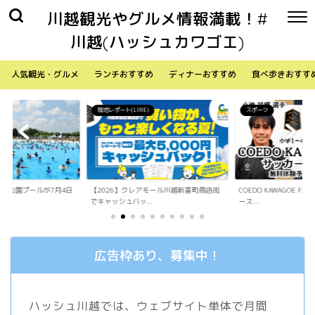
川越観光やグルメ情報満載！#
川越(ハッシュカワゴエ)
人気観光・グルメ
ランチおすすめ
ディナーおすすめ
食べ歩きおすす
)
スポーツ
生活
アモール川越新富町商店街
COEDO KAWAGOE F.Cが小学生向けサッカ
「Sky Walker 70
.
ース...
内ア...
広告枠あり、募集中！
ハッシュ川越では、ウェブサイト単体で月間