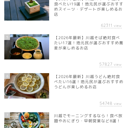
食べたい19選！地元民が選ぶおすす
めスイーツ・デザートが楽しめるお
店
62311
view
5
【2026年最新】川越そば絶対食べ
たい17選！地元民が選ぶおすすめ蕎
麦が楽しめるお店
57827
view
6
【2026年最新】川越うどん絶対食
べたい16選！地元民が選ぶおすすめ
うどんが楽しめるお店
54748
view
7
川越でモーニングするなら！食べ放
題やおにぎり・早朝営業など8選！