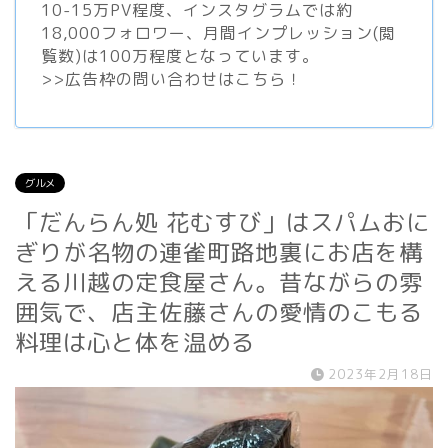
10-15万PV程度、
インスタグラム
では約
18,000フォロワー、月間インプレッション(閲
覧数)は100万程度となっています。
>>
広告枠の問い合わせはこちら！
グルメ
「だんらん処 花むすび」はスパムおに
ぎりが名物の連雀町路地裏にお店を構
える川越の定食屋さん。昔ながらの雰
囲気で、店主佐藤さんの愛情のこもる
料理は心と体を温める
2023年2月18日