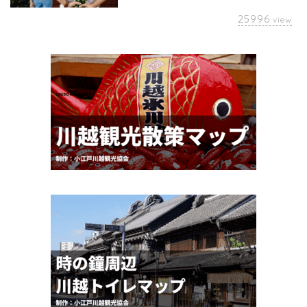
25996
view