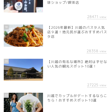
琲ショップ/喫茶店
28471
view
18
【2026年最新】川越のパスタ人気
店９選！地元民が選ぶおすすめパス
タ店
28358
view
19
【川越の有名な場所】絶対はずせな
い人気の観光スポット10選！
27225
view
20
川越でカップルがデートするならこ
ちら！おすすめスポット10選