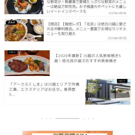
な野菜が！無農薬で愛情たっぷりな野菜のメニュ
ーは絶品で即完売。お子様連れやペットにも優し
いイートインスペースも
2023年9月9日
グルメ
【閉店】【現地レポ】「北京」は地元川越に愛さ
れる中華料理店。メニュー豊富でお得なランチメ
ニューも取り揃え
2024年6月4日
【2026年最新】川越の人気鉄板焼き5
選！地元民が選ぶおすすめ鉄板焼き
「アークふくしま」は川越エリアで外構
工事、エクステリアはお任せ。業界歴
3...