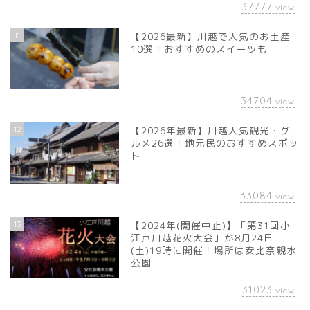
37777
view
11
【2026最新】川越で人気のお土産
10選！おすすめのスイーツも
34704
view
12
【2026年最新】川越人気観光・グ
ルメ26選！地元民のおすすめスポッ
ト
33084
view
13
【2024年(開催中止)】「第31回小
江戸川越花火大会」が8月24日
(土)19時に開催！場所は安比奈親水
公園
31023
view