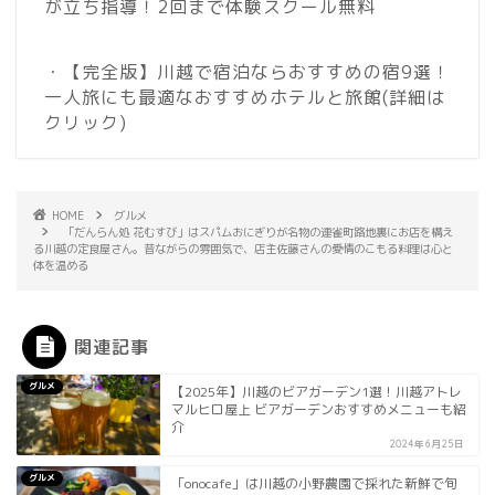
が立ち指導！2回まで体験スクール無料
・【完全版】川越で宿泊ならおすすめの宿9選！
一人旅にも最適なおすすめホテルと旅館
(詳細は
クリック)
HOME
グルメ
「だんらん処 花むすび」はスパムおにぎりが名物の連雀町路地裏にお店を構え
る川越の定食屋さん。昔ながらの雰囲気で、店主佐藤さんの愛情のこもる料理は心と
体を温める
関連記事
グルメ
【2025年】川越のビアガーデン1選！川越アトレ
マルヒロ屋上 ビアガーデンおすすめメニューも紹
介
2024年6月25日
グルメ
「onocafe」は川越の小野農園で採れた新鮮で旬