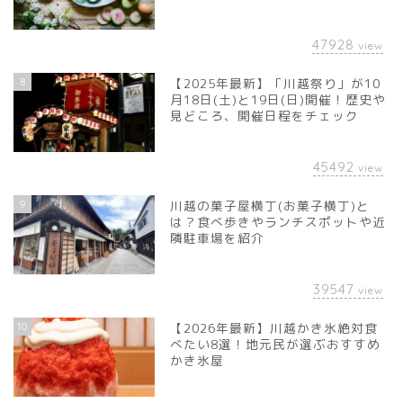
47928
view
8
【2025年最新】「川越祭り」が10
月18日(土)と19日(日)開催！歴史や
見どころ、開催日程をチェック
45492
view
9
川越の菓子屋横丁(お菓子横丁)と
は？食べ歩きやランチスポットや近
隣駐車場を紹介
39547
view
10
【2026年最新】川越かき氷絶対食
べたい8選！地元民が選ぶおすすめ
かき氷屋