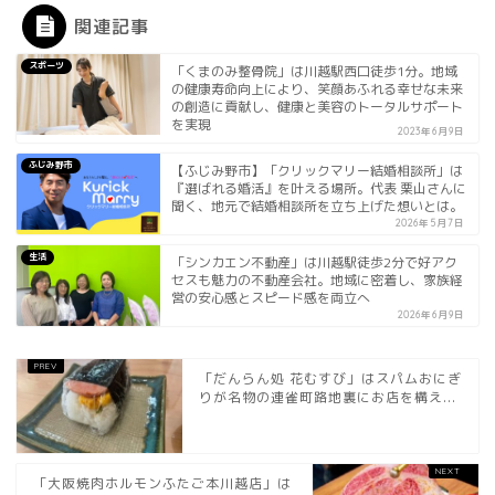
関連記事
スポーツ
「くまのみ整骨院」は川越駅西口徒歩1分。地域
の健康寿命向上により、笑顔あふれる幸せな未来
の創造に貢献し、健康と美容のトータルサポート
を実現
2023年6月9日
ふじみ野市
【ふじみ野市】「クリックマリー結婚相談所」は
『選ばれる婚活』を叶える場所。代表 栗山さんに
聞く、地元で結婚相談所を立ち上げた想いとは。
2026年5月7日
生活
「シンカエン不動産」は川越駅徒歩2分で好アク
セスも魅力の不動産会社。地域に密着し、家族経
営の安心感とスピード感を両立へ
2026年6月9日
「だんらん処 花むすび」はスパムおにぎ
りが名物の連雀町路地裏にお店を構え...
「大阪焼肉ホルモンふたご本川越店」は