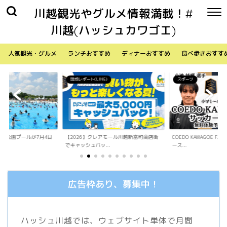
川越観光やグルメ情報満載！#
川越(ハッシュカワゴエ)
人気観光・グルメ
ランチおすすめ
ディナーおすすめ
食べ歩きおすす
)
スポーツ
生活
アモール川越新富町商店街
COEDO KAWAGOE F.Cが小学生向けサッカ
「Sky Walker 70
.
ース...
内ア...
広告枠あり、募集中！
ハッシュ川越では、ウェブサイト単体で月間