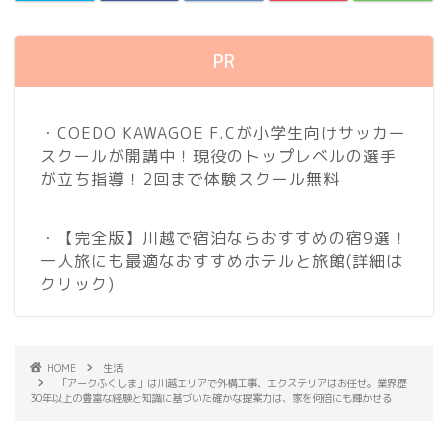
PR
・COEDO KAWAGOE F.Cが小学生向けサッカー
スクールが開講中！現役のトップレベルの選手
が立ち指導！2回まで体験スクール無料
・【完全版】川越で宿泊ならおすすめの宿9選！
一人旅にも最適なおすすめホテルと旅館
(詳細は
クリック)
HOME
生活
「アークふくしま」は川越エリアで外構工事、エクステリアはお任せ。業界歴
30年以上の豊富な経験と知識に基づいた確かな提案力は、家を何倍にも輝かせる