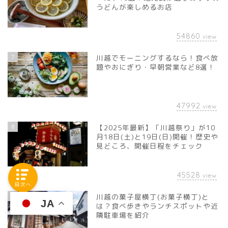
うどんが楽しめるお店
54860
view
7
川越でモーニングするなら！食べ放
題やおにぎり・早朝営業など8選！
47992
view
8
【2025年最新】「川越祭り」が10
月18日(土)と19日(日)開催！歴史や
見どころ、開催日程をチェック
45528
view
目次へ
9
川越の菓子屋横丁(お菓子横丁)と
JA
は？食べ歩きやランチスポットや近
隣駐車場を紹介