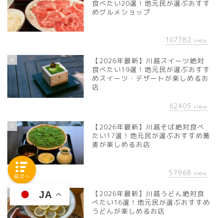
食べたい20選！地元民が選ぶおすす
めグルメショップ
107782
view
4
【2026年最新】川越スイーツ絶対
食べたい19選！地元民が選ぶおすす
めスイーツ・デザートが楽しめるお
店
62405
view
5
【2026年最新】川越そば絶対食べ
たい17選！地元民が選ぶおすすめ蕎
麦が楽しめるお店
57968
view
目次へ
6
【2026年最新】川越うどん絶対食
JA
べたい16選！地元民が選ぶおすすめ
うどんが楽しめるお店