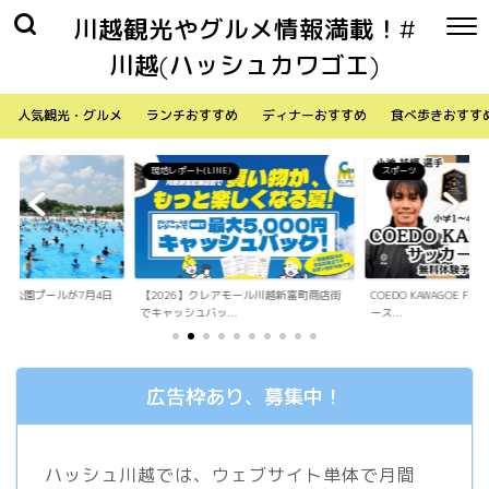
川越観光やグルメ情報満載！#
川越(ハッシュカワゴエ)
人気観光・グルメ
ランチおすすめ
ディナーおすすめ
食べ歩きおすす
)
スポーツ
生活
アモール川越新富町商店街
COEDO KAWAGOE F.Cが小学生向けサッカ
「Sky Walker 70
.
ース...
内ア...
広告枠あり、募集中！
ハッシュ川越では、ウェブサイト単体で月間