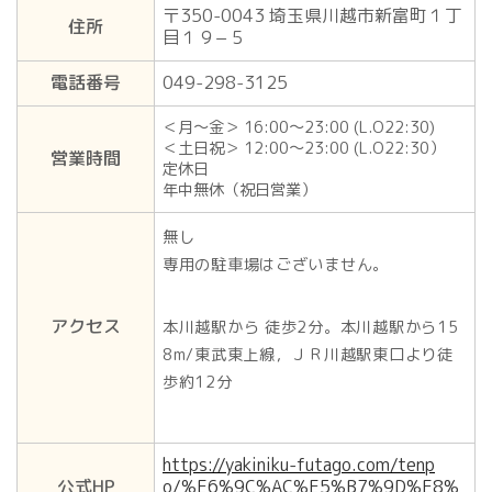
〒350-0043 埼玉県川越市新富町１丁
住所
目１９−５
電話番号
049-298-3125
＜月～金＞ 16:00～23:00 (L.O22:30)
＜土日祝＞ 12:00～23:00 (L.O22:30）
営業時間
定休日
年中無休（祝日営業）
無し
専用の駐車場はございません。
アクセス
本川越駅から 徒歩2分。本川越駅から15
8m/東武東上線，ＪＲ川越駅東口より徒
歩約12分
https://yakiniku-futago.com/tenp
公式HP
o/%E6%9C%AC%E5%B7%9D%E8%