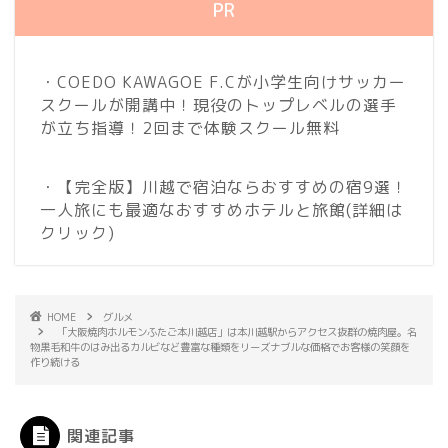
PR
・COEDO KAWAGOE F.Cが小学生向けサッカー
スクールが開講中！現役のトップレベルの選手
が立ち指導！2回まで体験スクール無料
・【完全版】川越で宿泊ならおすすめの宿9選！
一人旅にも最適なおすすめホテルと旅館
(詳細は
クリック)
HOME
グルメ
「大阪焼肉ホルモンふたご本川越店」は本川越駅からアクセス抜群の焼肉屋。名
物黒毛和牛のはみ出るカルビなど豊富な種類をリーズナブルな価格でお客様の笑顔を
作り続ける
関連記事