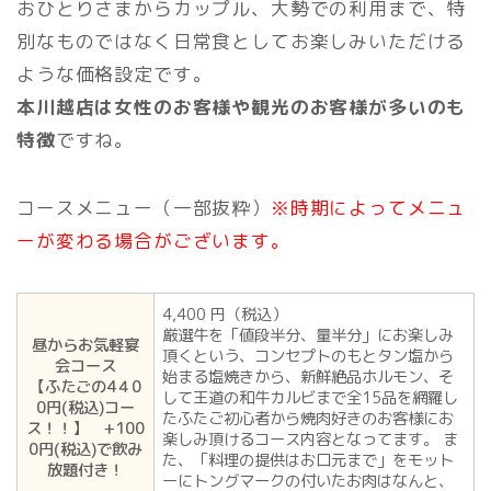
おひとりさまからカップル、大勢での利用まで、特
別なものではなく日常食としてお楽しみいただける
ような価格設定です。
本川越店は女性のお客様や観光のお客様が多いのも
特徴
ですね。
コースメニュー（一部抜粋）
※時期によってメニュ
ーが変わる場合がございます。
4,400 円（税込）
厳選牛を「値段半分、量半分」にお楽しみ
昼からお気軽宴
頂くという、コンセプトのもとタン塩から
会コース
始まる塩焼きから、新鮮絶品ホルモン、そ
【ふたごの4４0
して王道の和牛カルビまで全15品を網羅し
0円(税込)コー
たふたご初心者から焼肉好きのお客様にお
ス！！】 +100
楽しみ頂けるコース内容となってます。 ま
0円(税込)で飲み
た、「料理の提供はお口元まで」をモット
放題付き！
ーにトングマークの付いたお肉はなんと、