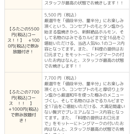
スタッフが最高の状態でお焼きします！！
5,500 円（税込）
厳選牛を「値段半分、量半分」にお楽しみ
頂くという、コンセプトのもとタン塩から
【ふたごの5500
始まる塩焼きから、新鮮絶品ホルモン、そ
円(税込)コー
して名物のはみでるカルビまで全16品をご
ス！！】 +100
堪能いただける、当店人気No.1のコース内
0円(税込)で飲み
容となってます。また、「料理の提供はお
放題付き！
口元まで」をモットーにトングマークの付
いたお肉はなんと、スタッフが最高の状態
でお焼きします！！
7,700 円（税込）
厳選牛を「値段半分、量半分」にお楽しみ
頂くという、コンセプトのもと厚切り上タ
【ふたごの7700
ン塩から厳選和牛を使った極みのメニュー
円(税込)コー
づくし、そして名物のはみでるカルビまで
ス ！！ 】
全17品をご堪能いただける、大満足間違い
+1000円(税込)
ない贅沢でプレミアムなコース内容となっ
で飲み放題付
てます。また、「料理の提供はお口元ま
き！
で」をモットーにトングマークの付いたお
肉はなんと、スタッフが最高の状態でお焼