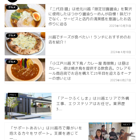
グルメ
「二代目 膳」は地元川越「限定甘露醤油」を贅沢
に使用したはつかり醤油らーめんが自慢！味だけ
でなく、サービスと店内の清潔感を意識したお店
作りに迫る
2025年10月31日
グルメ
川越でチーズが食べたい！ランチにおすすめのお
店を紹介！
2024年4月18日
グルメ
「小江戸川越 天下鳥／カレー屋 寿限無」は昼は
カレー、夜は焼き鳥を提供する飲食店。クレアモ
ール商店街でお店を構えて23年目を迎えるオーナ
ーの想いとは
2025年6月27日
「アークふくしま」は川越エリアで外構
工事、エクステリアはお任せ。業界歴
3...
「サポートあおい」は川越市で障がいを
抱える方々をサポート。支援を通じて
一...