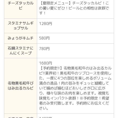
チーズタッカル
【夏限定メニュー】チーズタッカルビ！こ
ビ
の暑い夏にぜひ！ビールとの相性は抜群で
す！
スタミナサムギ
1280円
ョプサル
みょうがキムチ
580円
石鍋スタミナに
780円
んにくスープ
1680円
【予約限定!!】名物黒毛和牛のはみ出るカル
ビ!!業界初！黒毛和牛のリブロースを使用し
た、一度に4つの部位を楽しめるボリューム
名物黒毛和牛び
満点の逸品！肉の旨みをギュッと凝縮して
はみ出るカルビ
いて噛めば噛むほどおいしさが口に広が
り、様々な味のお肉を楽しめます。視覚も
味覚もインパクト抜群！※予約限定！希望
者のみ受付致します。予約時にお伝えくだ
さい。