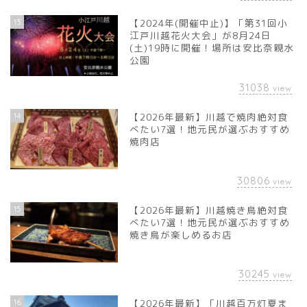
13
【2024年(開催中止)】「第31回小
江戸川越花火大会」が8月24日
(土)19時に開催！場所は安比奈親水
公園
31038
view
14
【2026年最新】川越で焼肉絶対食
べたい7選！地元民が選ぶおすすめ
焼肉店
30806
view
15
【2026年最新】川越焼き鳥絶対食
べたい7選！地元民が選ぶおすすめ
焼き鳥が楽しめるお店
30245
view
16
【2026年最新】「川越百万灯夏ま