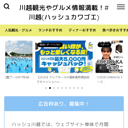
川越観光やグルメ情報満載！#
川越(ハッシュカワゴエ)
人気観光・グルメ
ランチおすすめ
ディナーおすすめ
食べ歩きおすす
)
スポーツ
生活
アモール川越新富町商店街
COEDO KAWAGOE F.Cが小学生向けサッカ
「Sky Walker 70
.
ース...
内ア...
広告枠あり、募集中！
ハッシュ川越では、ウェブサイト単体で月間