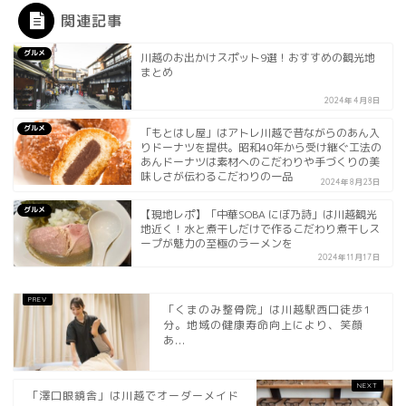
関連記事
グルメ
川越のお出かけスポット9選！おすすめの観光地
まとめ
2024年4月8日
グルメ
「もとはし屋」はアトレ川越で昔ながらのあん入
りドーナツを提供。昭和40年から受け継ぐ工法の
あんドーナツは素材へのこだわりや手づくりの美
味しさが伝わるこだわりの一品
2024年8月23日
グルメ
【現地レポ】「中華SOBA にぼ乃詩」は川越観光
地近く！水と煮干しだけで作るこだわり煮干しス
ープが魅力の至極のラーメンを
2024年11月17日
「くまのみ整骨院」は川越駅西口徒歩1
分。地域の健康寿命向上により、笑顔
あ...
「澤口眼鏡舎」は川越でオーダーメイド