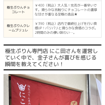
￥400（税込）大人気！完売が一番早いで
極生ぷりんチョ
す。滑らかな舌触りにチョコレートの濃厚
コレート
な甘さが重なる至極の逸品★
￥390（税込）店内で最終仕上げを行い食
極生ぷりんクレ
感UP！パリパリと滑らかな食感のコラボ。
ームブリュレ
2時間のみの儚い味わい…。
極生ぷりん専門店 にこ田さんを運営し
ていく中で、金子さんが喜びを感じる
瞬間を教えてください！