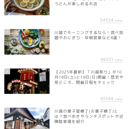
うどんが楽しめるお店
54924
view
7
川越でモーニングするなら！食べ放
題やおにぎり・早朝営業など8選！
48031
view
8
【2025年最新】「川越祭り」が10
月18日(土)と19日(日)開催！歴史や
見どころ、開催日程をチェック
45544
view
9
川越の菓子屋横丁(お菓子横丁)と
は？食べ歩きやランチスポットや近
隣駐車場を紹介