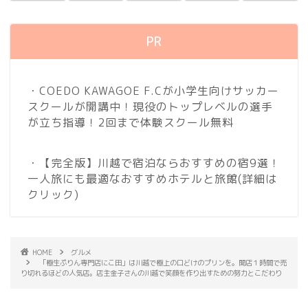
PR
・COEDO KAWAGOE F.Cが小学生向けサッカー
スクールが開講中！現役のトップレベルの選手
が立ち指導！2回まで体験スクール無料
・【完全版】川越で宿泊ならおすすめの宿9選！
一人旅にも最適なおすすめホテルと旅館
(詳細は
クリック)
HOME
グルメ
「極生ぷりん専門店にこ田」は川越で極上の口どけのプリンを。開店１時間で売
り切れるほどの人気店。店主金子さんの川越で笑顔を作り出すための努力とこだわり