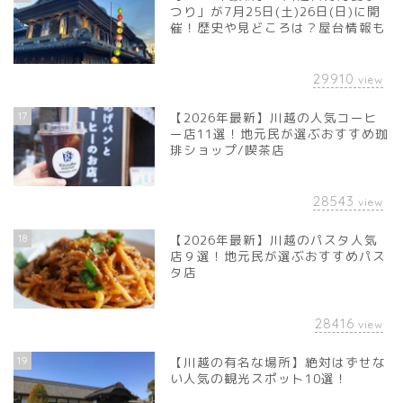
つり」が7月25日(土)26日(日)に開
催！歴史や見どころは？屋台情報も
29910
view
17
【2026年最新】川越の人気コーヒ
ー店11選！地元民が選ぶおすすめ珈
琲ショップ/喫茶店
28543
view
18
【2026年最新】川越のパスタ人気
店９選！地元民が選ぶおすすめパス
タ店
28416
view
19
【川越の有名な場所】絶対はずせな
い人気の観光スポット10選！