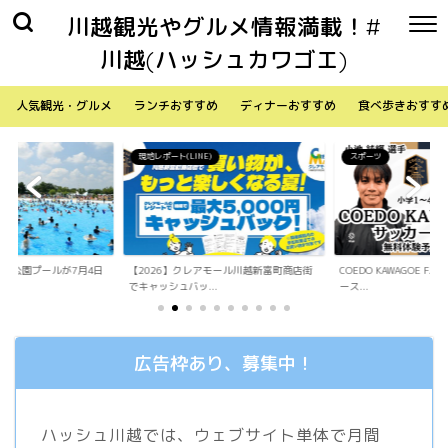
川越観光やグルメ情報満載！#
川越(ハッシュカワゴエ)
人気観光・グルメ
ランチおすすめ
ディナーおすすめ
食べ歩きおすす
)
スポーツ
生活
アモール川越新富町商店街
COEDO KAWAGOE F.Cが小学生向けサッカ
「Sky Walker 70
.
ース...
内ア...
広告枠あり、募集中！
ハッシュ川越では、ウェブサイト単体で月間