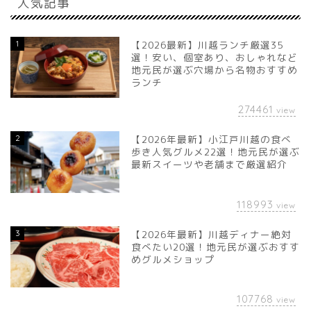
人気記事
1
【2026最新】川越ランチ厳選35
選！安い、個室あり、おしゃれなど
地元民が選ぶ穴場から名物おすすめ
ランチ
274461
view
2
【2026年最新】小江戸川越の食べ
歩き人気グルメ22選！地元民が選ぶ
最新スイーツや老舗まで厳選紹介
118993
view
3
【2026年最新】川越ディナー絶対
食べたい20選！地元民が選ぶおすす
めグルメショップ
107768
view