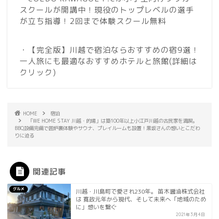
スクールが開講中！現役のトップレベルの選手
が立ち指導！2回まで体験スクール無料
・【完全版】川越で宿泊ならおすすめの宿9選！
一人旅にも最適なおすすめホテルと旅館
(詳細は
クリック)
HOME
宿泊
「WE HOME STAY 川越・的場」は築100年以上小江戸川越の古民家を満喫。
BBQ設備完備で囲炉裏体験やサウナ、プレイルームも設置！黒坂さんの想いとこだわ
りに迫る
関連記事
グルメ
川越・川島町で愛され230年。 笛木醤油株式会社
は 寛政元年から現代、そして未来へ「地域のため
に」想いを繋ぐ
2021年3月4日