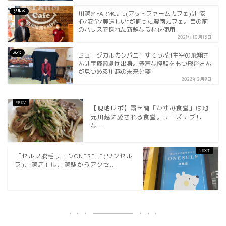
グルメ
川越＠FARMCafé(アットファームカフェ)は“安
心/安全/美味しい”が揃った農園カフェ。目の前
のハウスで採れた新鮮な食材を使用
2021年10月13日
文化
ミュージカルカンパニーすてっぷ1主宰の飛翔さ
んは宝塚歌劇団出身。豊富な経験をもつ飛翔さん
が見つめる川越の未来と夢
2022年2月9日
【現地レポ】霞ヶ関「かすみ食堂」は地
元川越に愛される食堂。リーズナブル
な...
「セルフ脱毛サロンONESELF(ワンセル
フ)川越店」は川越駅からアクセ...