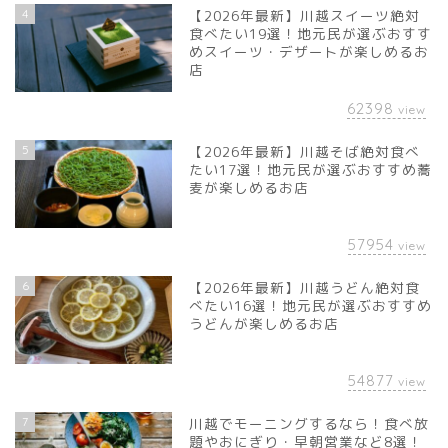
4
【2026年最新】川越スイーツ絶対
食べたい19選！地元民が選ぶおすす
めスイーツ・デザートが楽しめるお
店
62398
view
5
【2026年最新】川越そば絶対食べ
たい17選！地元民が選ぶおすすめ蕎
麦が楽しめるお店
57954
view
6
【2026年最新】川越うどん絶対食
べたい16選！地元民が選ぶおすすめ
うどんが楽しめるお店
54877
view
7
川越でモーニングするなら！食べ放
題やおにぎり・早朝営業など8選！