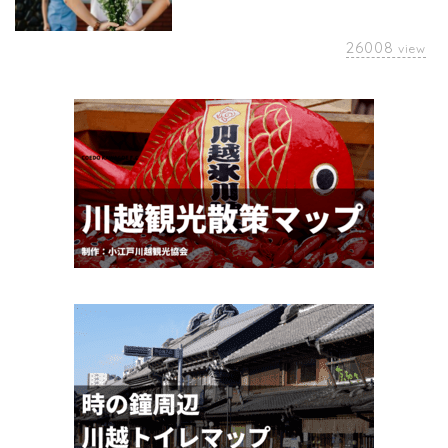
26008
view