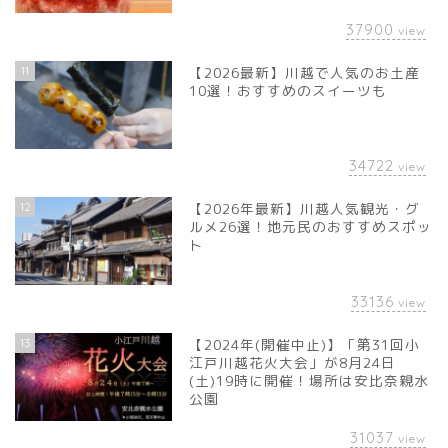
37900
view
11
【2026最新】川越で人気のお土産
10選！おすすめのスイーツも
34722
view
12
【2026年最新】川越人気観光・グ
ルメ26選！地元民のおすすめスポッ
ト
33136
view
13
【2024年(開催中止)】「第31回小
江戸川越花火大会」が8月24日
(土)19時に開催！場所は安比奈親水
公園
31037
view