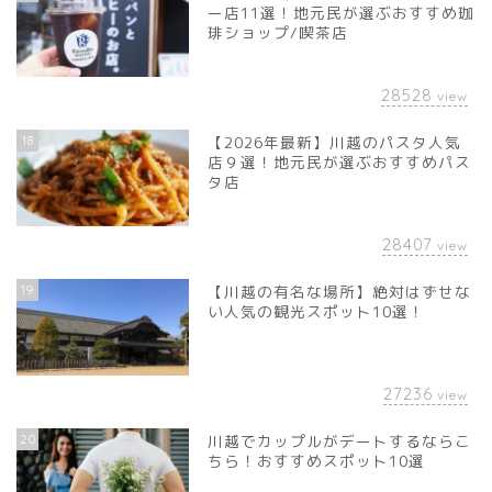
ー店11選！地元民が選ぶおすすめ珈
琲ショップ/喫茶店
28528
view
18
【2026年最新】川越のパスタ人気
店９選！地元民が選ぶおすすめパス
タ店
28407
view
19
【川越の有名な場所】絶対はずせな
い人気の観光スポット10選！
27236
view
20
川越でカップルがデートするならこ
ちら！おすすめスポット10選