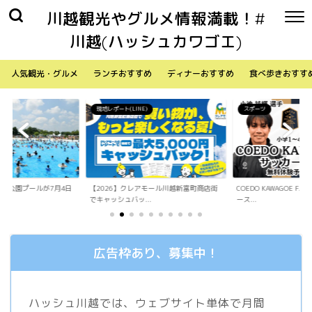
川越観光やグルメ情報満載！#
川越(ハッシュカワゴエ)
人気観光・グルメ
ランチおすすめ
ディナーおすすめ
食べ歩きおすす
NE)
スポーツ
生活
レアモール川越新富町商店街
COEDO KAWAGOE F.Cが小学生向けサッカ
「Sky Walker 
...
ース...
内ア...
広告枠あり、募集中！
ハッシュ川越では、ウェブサイト単体で月間