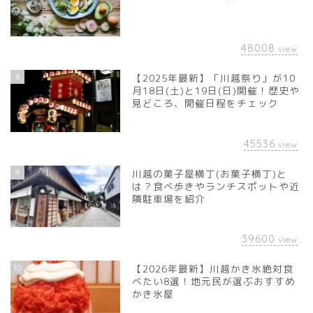
48008
view
8
【2025年最新】「川越祭り」が10
月18日(土)と19日(日)開催！歴史や
見どころ、開催日程をチェック
45536
view
9
川越の菓子屋横丁(お菓子横丁)と
は？食べ歩きやランチスポットや近
隣駐車場を紹介
39600
view
10
【2026年最新】川越かき氷絶対食
べたい8選！地元民が選ぶおすすめ
かき氷屋