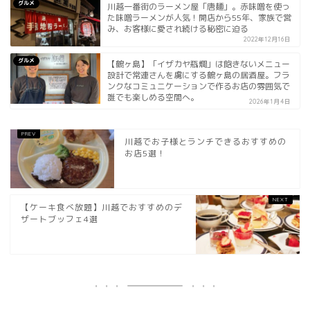
グルメ
川越一番街のラーメン屋「唐麺」。赤味噌を使っ
た味噌ラーメンが人気！開店から55年、家族で営
み、お客様に愛され続ける秘密に迫る
2022年12月16日
グルメ
【鶴ヶ島】「イザカヤ瓶燗」は飽きないメニュー
設計で常連さんを虜にする鶴ヶ島の居酒屋。フラ
ンクなコミュニケーションで作るお店の雰囲気で
誰でも楽しめる空間へ。
2026年1月4日
川越でお子様とランチできるおすすめの
お店5選！
【ケーキ食べ放題】川越でおすすめのデ
ザートブッフェ4選