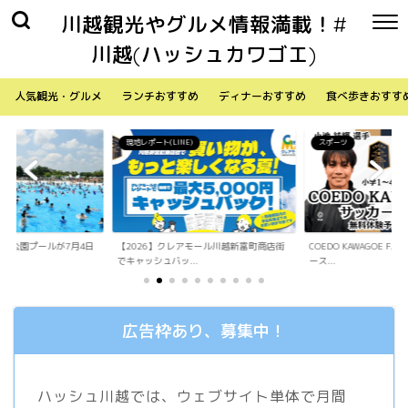
川越観光やグルメ情報満載！#
川越(ハッシュカワゴエ)
人気観光・グルメ
ランチおすすめ
ディナーおすすめ
食べ歩きおすす
)
スポーツ
生活
アモール川越新富町商店街
COEDO KAWAGOE F.Cが小学生向けサッカ
「Sky Walker 70
.
ース...
内ア...
広告枠あり、募集中！
ハッシュ川越では、ウェブサイト単体で月間