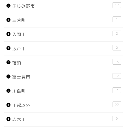
12
ふじみ野市
1
三芳町
2
入間市
2
坂戸市
13
宿泊
12
富士見市
2
川島町
50
川越以外
6
志木市