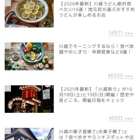
6
【2026年最新】川越うどん絶対食
べたい16選！地元民が選ぶおすすめ
うどんが楽しめるお店
54871
view
7
川越でモーニングするなら！食べ放
題やおにぎり・早朝営業など8選！
48000
view
8
【2025年最新】「川越祭り」が10
月18日(土)と19日(日)開催！歴史や
見どころ、開催日程をチェック
45533
view
9
川越の菓子屋横丁(お菓子横丁)と
は？食べ歩きやランチスポットや近