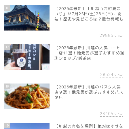
16
【2026年最新】「川越百万灯夏ま
つり」が7月25日(土)26日(日)に開
催！歴史や見どころは？屋台情報も
29885
view
17
【2026年最新】川越の人気コーヒ
ー店11選！地元民が選ぶおすすめ珈
琲ショップ/喫茶店
28524
view
18
【2026年最新】川越のパスタ人気
店９選！地元民が選ぶおすすめパス
タ店
28405
view
19
【川越の有名な場所】絶対はずせな