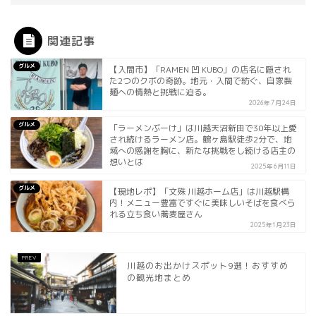
関連記事
グルメ
【入間市】「RAMEN 凹 KUBO」の店名に隠され
た2つのクボの奇跡。地元・入間で紡ぐ、自家製
麺への情熱と挑戦に迫る。
2026年7月24日
グルメ
「ラーメンぶーけ」は川越天沼新田で30年以上愛
され続けるラーメン店。鶴ヶ島駅徒歩2分で、地
域への感謝を胸に、新たな挑戦をし続ける店主の
想いとは
2025年6月11日
グルメ
【現地レポ】「文殊 川越ホーム店」は川越駅構
内！メニュー豊富ですぐに美味しいそばを食べら
れる立ち食い蕎麦屋さん
2025年1月23日
川越のお出かけスポット9選！おすすめ
の観光地まとめ