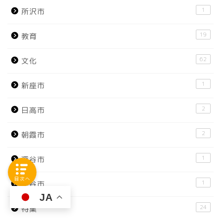
1
所沢市
19
教育
62
文化
1
新座市
2
日高市
2
朝霞市
1
深谷市
目次へ
1
熊谷市
JA
24
特集