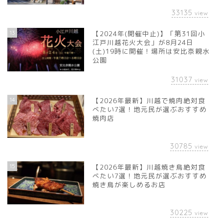
33135
view
13
【2024年(開催中止)】「第31回小
江戸川越花火大会」が8月24日
(土)19時に開催！場所は安比奈親水
公園
31037
view
14
【2026年最新】川越で焼肉絶対食
べたい7選！地元民が選ぶおすすめ
焼肉店
30785
view
15
【2026年最新】川越焼き鳥絶対食
べたい7選！地元民が選ぶおすすめ
焼き鳥が楽しめるお店
30225
view