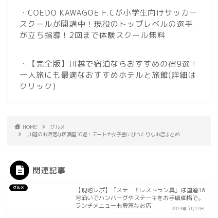
・COEDO KAWAGOE F.Cが小学生向けサッカー
スクールが開講中！現役のトップレベルの選手
が立ち指導！2回まで体験スクール無料
・【完全版】川越で宿泊ならおすすめの宿9選！
一人旅にも最適なおすすめホテルと旅館
(詳細は
クリック)
HOME
グルメ
川越のお洒落な居酒屋10選！デートや女子会にぴったりなお店まとめ
関連記事
グルメ
【現地レポ】「ステーキレストラン真」は国道16
号沿いでハンバーグやステーキをお手頃価格で。
ランチメニューも豊富なお店
2024年5月22日