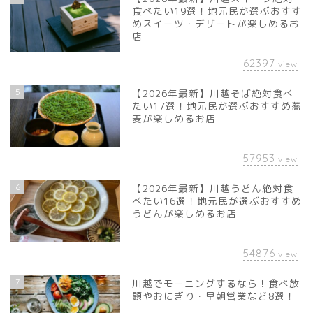
食べたい19選！地元民が選ぶおすす
めスイーツ・デザートが楽しめるお
店
62397
view
5
【2026年最新】川越そば絶対食べ
たい17選！地元民が選ぶおすすめ蕎
麦が楽しめるお店
57953
view
6
【2026年最新】川越うどん絶対食
べたい16選！地元民が選ぶおすすめ
うどんが楽しめるお店
54876
view
7
川越でモーニングするなら！食べ放
題やおにぎり・早朝営業など8選！