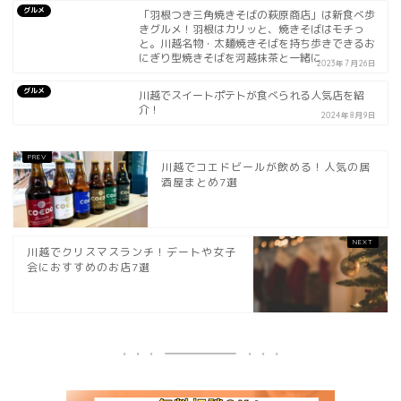
グルメ
「羽根つき三角焼きそばの萩原商店」は新食べ歩
きグルメ！羽根はカリッと、焼きそばはモチっ
と。川越名物・太麺焼きそばを持ち歩きできるお
にぎり型焼きそばを河越抹茶と一緒に
2023年7月26日
グルメ
川越でスイートポテトが食べられる人気店を紹
介！
2024年8月9日
川越でコエドビールが飲める！人気の居
酒屋まとめ7選
川越でクリスマスランチ！デートや女子
会におすすめのお店7選