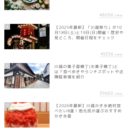
48006
view
8
【2025年最新】「川越祭り」が10
月18日(土)と19日(日)開催！歴史や
見どころ、開催日程をチェック
45536
view
9
川越の菓子屋横丁(お菓子横丁)と
は？食べ歩きやランチスポットや近
隣駐車場を紹介
39600
view
10
【2026年最新】川越かき氷絶対食
べたい8選！地元民が選ぶおすすめ
かき氷屋