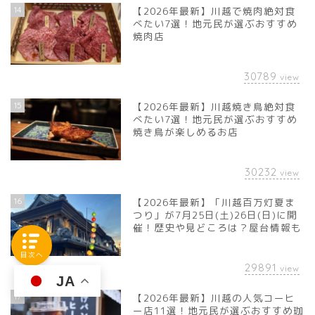
14
【2026年最新】川越で焼肉絶対食
べたい7選！地元民が選ぶおすすめ
焼肉店
30789
view
15
【2026年最新】川越焼き鳥絶対食
べたい7選！地元民が選ぶおすすめ
焼き鳥が楽しめるお店
30232
view
16
【2026年最新】「川越百万灯夏ま
つり」が7月25日(土)26日(日)に開
催！歴史や見どころは？屋台情報も
目次へ
29891
view
JA
17
【2026年最新】川越の人気コーヒ
ー店11選！地元民が選ぶおすすめ珈