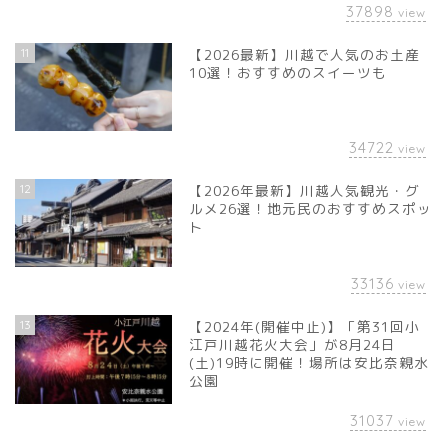
37898
view
11
【2026最新】川越で人気のお土産
10選！おすすめのスイーツも
34722
view
12
【2026年最新】川越人気観光・グ
ルメ26選！地元民のおすすめスポッ
ト
33136
view
13
【2024年(開催中止)】「第31回小
江戸川越花火大会」が8月24日
(土)19時に開催！場所は安比奈親水
公園
31037
view