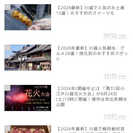
11
【2026最新】川越で人気のお土産
10選！おすすめのスイーツも
34722
view
12
【2026年最新】川越人気観光・グ
ルメ26選！地元民のおすすめスポッ
ト
33135
view
13
【2024年(開催中止)】「第31回小
江戸川越花火大会」が8月24日
(土)19時に開催！場所は安比奈親水
公園
31037
view
14
【2026年最新】川越で焼肉絶対食