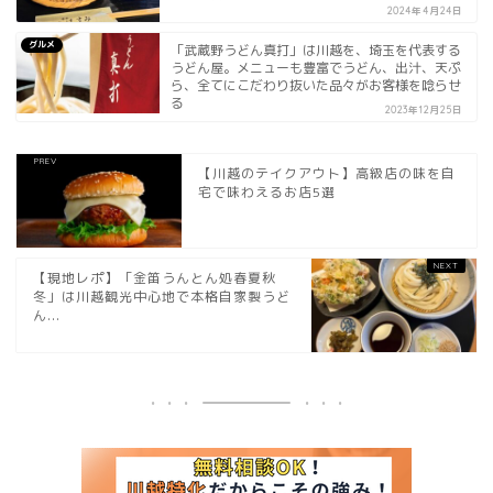
2024年4月24日
グルメ
「武蔵野うどん真打」は川越を、埼玉を代表する
うどん屋。メニューも豊富でうどん、出汁、天ぷ
ら、全てにこだわり抜いた品々がお客様を唸らせ
る
2023年12月25日
【川越のテイクアウト】高級店の味を自
宅で味わえるお店5選
【現地レポ】「金笛うんとん処春夏秋
冬」は川越観光中心地で本格自家製うど
ん...