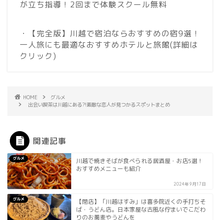
が立ち指導！2回まで体験スクール無料
・【完全版】川越で宿泊ならおすすめの宿9選！
一人旅にも最適なおすすめホテルと旅館
(詳細は
クリック)
HOME
グルメ
出会い喫茶は川越にある?!素敵な恋人が見つかるスポットまとめ
関連記事
グルメ
川越で焼きそばが食べられる居酒屋・お店5選！
おすすめメニューも紹介
2024年9月17日
グルメ
【閉店】「川越はすみ」は喜多院近くの手打ちそ
ば・うどん店。日本家屋な古風な佇まいでこだわ
りのお蕎麦やうどんを