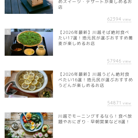
めスイーツ・デザートが楽しめるお
店
62394
view
5
【2026年最新】川越そば絶対食べ
たい17選！地元民が選ぶおすすめ蕎
麦が楽しめるお店
57946
view
6
【2026年最新】川越うどん絶対食
べたい16選！地元民が選ぶおすすめ
うどんが楽しめるお店
54871
view
7
川越でモーニングするなら！食べ放
題やおにぎり・早朝営業など8選！