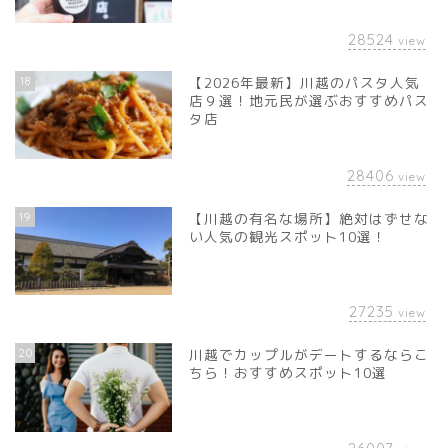
28524
view
18
【2026年最新】川越のパスタ人気
店９選！地元民が選ぶおすすめパス
タ店
28406
view
19
【川越の有名な場所】絶対はずせな
い人気の観光スポット10選！
27235
view
20
川越でカップルがデートするならこ
ちら！おすすめスポット10選