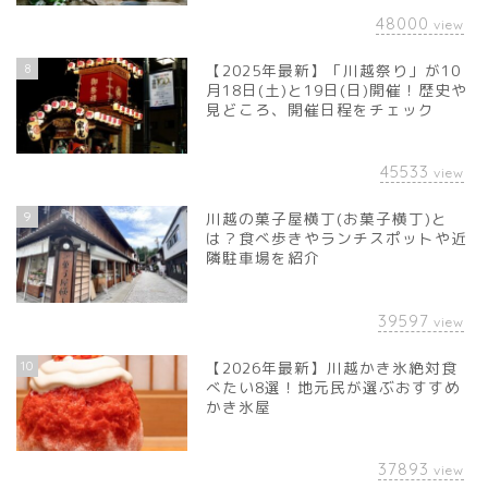
48000
view
8
【2025年最新】「川越祭り」が10
月18日(土)と19日(日)開催！歴史や
見どころ、開催日程をチェック
45533
view
9
川越の菓子屋横丁(お菓子横丁)と
は？食べ歩きやランチスポットや近
隣駐車場を紹介
39597
view
10
【2026年最新】川越かき氷絶対食
べたい8選！地元民が選ぶおすすめ
かき氷屋
37893
view