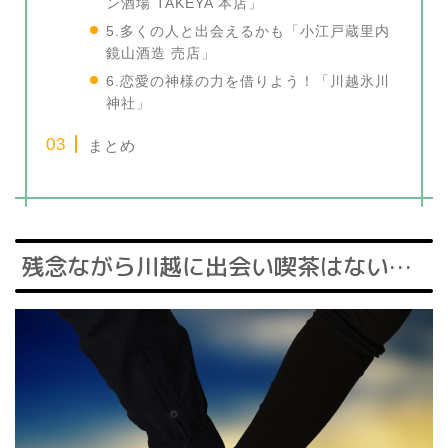
ン酒場 TAKEYA 本店」
5.多くの人と出会えるかも「小江戸蔵里内
鏡山酒造 売店」
6.恋愛の神様の力を借りよう！「川越氷川
神社」
まとめ
残念ながら川越に出会い喫茶はない…