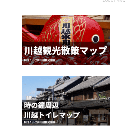
26007
view