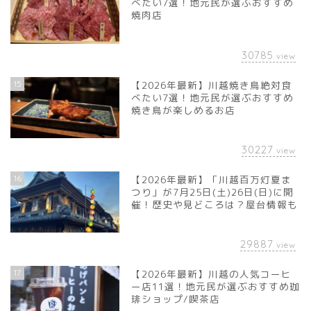
べたい7選！地元民が選ぶおすすめ
焼肉店
30785
view
15
【2026年最新】川越焼き鳥絶対食
べたい7選！地元民が選ぶおすすめ
焼き鳥が楽しめるお店
30227
view
16
【2026年最新】「川越百万灯夏ま
つり」が7月25日(土)26日(日)に開
催！歴史や見どころは？屋台情報も
29887
view
17
【2026年最新】川越の人気コーヒ
ー店11選！地元民が選ぶおすすめ珈
琲ショップ/喫茶店