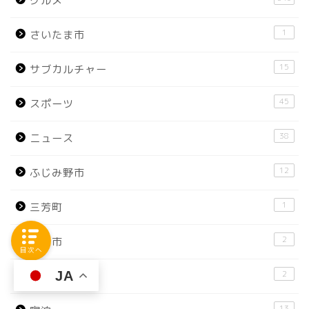
グルメ
1
さいたま市
15
サブカルチャー
45
スポーツ
38
ニュース
12
ふじみ野市
1
三芳町
2
入間市
目次へ
2
JA
坂戸市
13