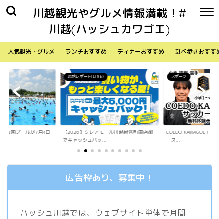
川越観光やグルメ情報満載！#
川越(ハッシュカワゴエ)
人気観光・グルメ
ランチおすすめ
ディナーおすすめ
食べ歩きおすす
)
スポーツ
生活
アモール川越新富町商店街
COEDO KAWAGOE F.Cが小学生向けサッカ
「Sky Walker 70
.
ース...
内ア...
広告枠あり、募集中！
ハッシュ川越では、ウェブサイト単体で月間