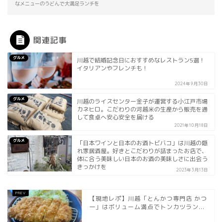
なメニューのうどんで大満足ランチを
関連記事
グルメ
川越で結婚記念日におすすめなレストラン5選！
イタリアンやフレンチも！
2024年9月30日
グルメ
川越のライスセンター金子が運営する小江戸市場
カネヒロ。こだわりの河越米の生産から販売を通
して食卓へ安心安全を届ける
2021年10月18日
グルメ
「日本ワインと日本のお酒トビバコ」は川越の隠
れ家居酒屋。好きとこだわりが詰まったお店で、
体に合う美味しい日本のお酒の美味しさに出会う
きっかけを
2023年3月13日
【現地レポ】川越「とんかつ専門店 かつ
一」はボリューム満点でトンカツラン...