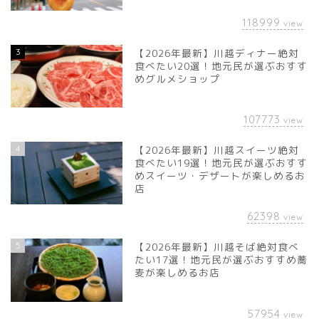
118999
view
3
【2026年最新】川越ディナー絶対
食べたい20選！地元民が選ぶおすす
めグルメショップ
107773
view
4
【2026年最新】川越スイーツ絶対
食べたい19選！地元民が選ぶおすす
めスイーツ・デザートが楽しめるお
店
62398
view
5
【2026年最新】川越そば絶対食べ
たい17選！地元民が選ぶおすすめ蕎
麦が楽しめるお店
57954
view