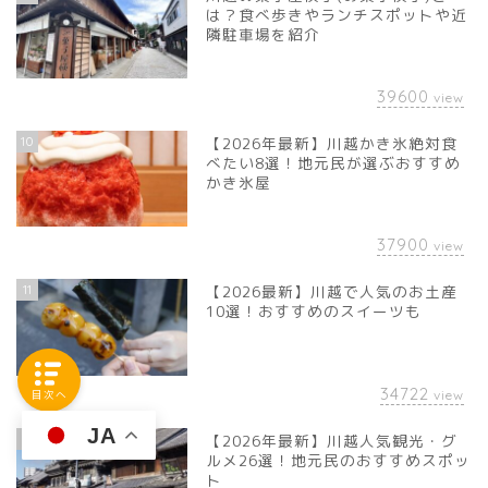
は？食べ歩きやランチスポットや近
隣駐車場を紹介
39600
view
10
【2026年最新】川越かき氷絶対食
べたい8選！地元民が選ぶおすすめ
かき氷屋
37900
view
11
【2026最新】川越で人気のお土産
10選！おすすめのスイーツも
34722
view
目次へ
JA
12
【2026年最新】川越人気観光・グ
ルメ26選！地元民のおすすめスポッ
ト