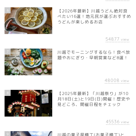
6
【2026年最新】川越うどん絶対食
べたい16選！地元民が選ぶおすすめ
うどんが楽しめるお店
54877
view
7
川越でモーニングするなら！食べ放
題やおにぎり・早朝営業など8選！
48008
view
8
【2025年最新】「川越祭り」が10
月18日(土)と19日(日)開催！歴史や
見どころ、開催日程をチェック
45536
view
9
川越の菓子屋横丁(お菓子横丁)と