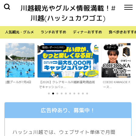
川越観光やグルメ情報満載！#
川越(ハッシュカワゴエ)
人気観光・グルメ
ランチおすすめ
ディナーおすすめ
食べ歩きおすす
)
スポーツ
生活
アモール川越新富町商店街
COEDO KAWAGOE F.Cが小学生向けサッカ
「Sky Walker 70
.
ース...
内ア...
広告枠あり、募集中！
ハッシュ川越では、ウェブサイト単体で月間