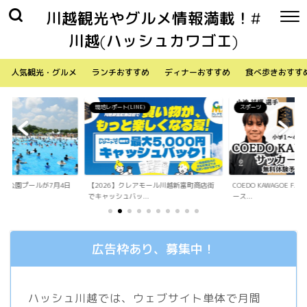
川越観光やグルメ情報満載！#
川越(ハッシュカワゴエ)
人気観光・グルメ
ランチおすすめ
ディナーおすすめ
食べ歩きおすす
)
スポーツ
生活
アモール川越新富町商店街
COEDO KAWAGOE F.Cが小学生向けサッカ
「Sky Walker 70
.
ース...
内ア...
広告枠あり、募集中！
ハッシュ川越では、ウェブサイト単体で月間