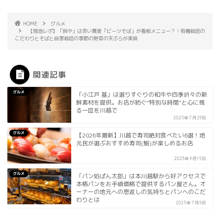
HOME
グルメ
【現地レポ】「鈴や」は赤い蕎麦「ビーツそば」が看板メニュー？！有機栽培の
こだわりとそばと自家栽培の季節の野菜の天ぷらが美味
関連記事
グルメ
「小江戸 基」は選りすぐりの和牛や四季折々の新
鮮素材を提供。お店が紡ぐ“特別な時間”と心に残
る一皿を川越で
2025年7月29日
グルメ
【2026年最新】川越で寿司絶対食べたい6選！地
元民が選ぶおすすめ寿司(鮨)が楽しめるお店
2023年9月15日
グルメ
「パン処ぱん太郎」は本川越駅から好アクセスで
本格パンをお手頃価格で提供するパン屋さん。オ
ーナーの地元への恩返しの気持ちとパンへのこだ
わりとは
2025年7月9日