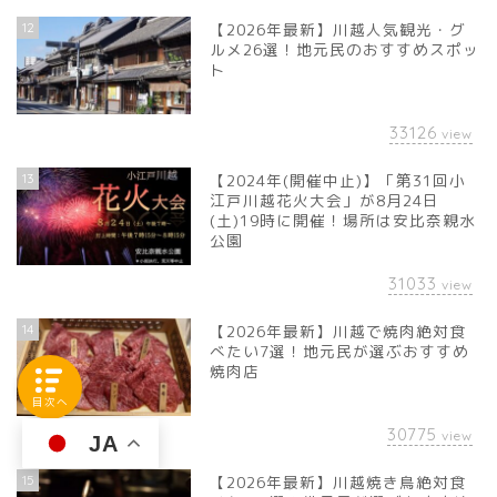
12
【2026年最新】川越人気観光・グ
ルメ26選！地元民のおすすめスポッ
ト
33126
view
13
【2024年(開催中止)】「第31回小
江戸川越花火大会」が8月24日
(土)19時に開催！場所は安比奈親水
公園
31033
view
14
【2026年最新】川越で焼肉絶対食
べたい7選！地元民が選ぶおすすめ
焼肉店
目次へ
30775
view
JA
15
【2026年最新】川越焼き鳥絶対食