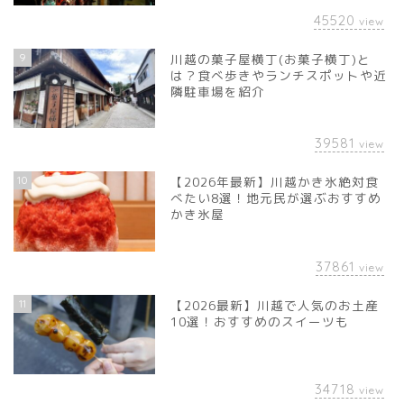
45520
view
9
川越の菓子屋横丁(お菓子横丁)と
は？食べ歩きやランチスポットや近
隣駐車場を紹介
39581
view
10
【2026年最新】川越かき氷絶対食
べたい8選！地元民が選ぶおすすめ
かき氷屋
37861
view
11
【2026最新】川越で人気のお土産
10選！おすすめのスイーツも
34718
view