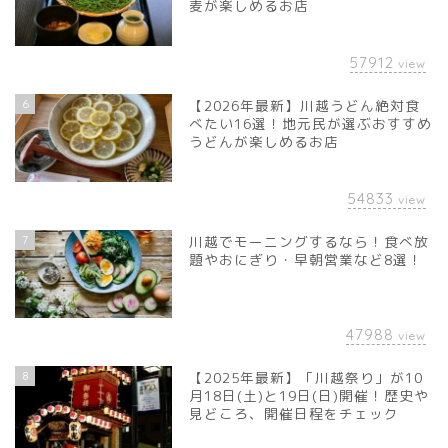
麦が楽しめるお店
57912
view
6
【2026年最新】川越うどん絶対食
べたい16選！地元民が選ぶおすすめ
うどんが楽しめるお店
54833
view
7
川越でモーニングするなら！食べ放
題やおにぎり・早朝営業など8選！
47988
view
8
【2025年最新】「川越祭り」が10
月18日(土)と19日(日)開催！歴史や
見どころ、開催日程をチェック