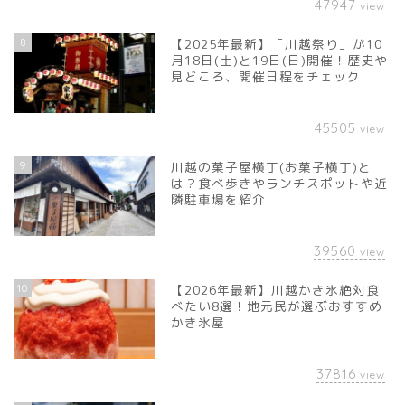
47947
view
8
【2025年最新】「川越祭り」が10
月18日(土)と19日(日)開催！歴史や
見どころ、開催日程をチェック
45505
view
9
川越の菓子屋横丁(お菓子横丁)と
は？食べ歩きやランチスポットや近
隣駐車場を紹介
39560
view
10
【2026年最新】川越かき氷絶対食
べたい8選！地元民が選ぶおすすめ
かき氷屋
37816
view