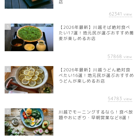
店
62341
view
5
【2026年最新】川越そば絶対食べ
たい17選！地元民が選ぶおすすめ蕎
麦が楽しめるお店
57868
view
6
【2026年最新】川越うどん絶対食
べたい16選！地元民が選ぶおすすめ
うどんが楽しめるお店
54783
view
7
川越でモーニングするなら！食べ放
題やおにぎり・早朝営業など8選！