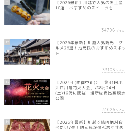
11
【2026最新】川越で人気のお土産
10選！おすすめのスイーツも
34708
view
12
【2026年最新】川越人気観光・グ
ルメ26選！地元民のおすすめスポッ
ト
33103
view
13
【2024年(開催中止)】「第31回小
江戸川越花火大会」が8月24日
(土)19時に開催！場所は安比奈親水
公園
31026
view
14
【2026年最新】川越で焼肉絶対食
べたい7選！地元民が選ぶおすすめ