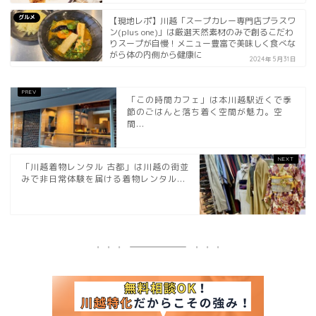
グルメ
【現地レポ】川越「スープカレー専門店プラスワ
ン(plus one)」は厳選天然素材のみで創るこだわ
りスープが自慢！メニュー豊富で美味しく食べな
がら体の内側から健康に
2024年5月31日
「この時間カフェ」は本川越駅近くで季
節のごはんと落ち着く空間が魅力。空
間...
「川越着物レンタル 古都」は川越の街並
みで非日常体験を届ける着物レンタル...