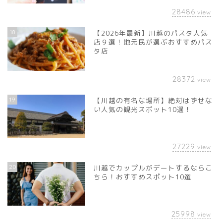
28486
view
18
【2026年最新】川越のパスタ人気
店９選！地元民が選ぶおすすめパス
タ店
28372
view
19
【川越の有名な場所】絶対はずせな
い人気の観光スポット10選！
27229
view
20
川越でカップルがデートするならこ
ちら！おすすめスポット10選
25998
view