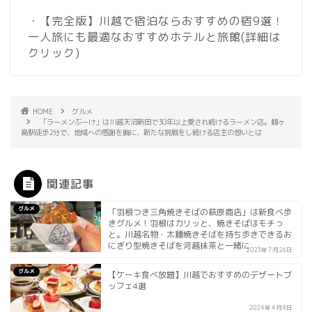
・【完全版】川越で宿泊ならおすすめの宿9選！
一人旅にも最適なおすすめホテルと旅館
(詳細は
クリック)
HOME
グルメ
「ラーメンぶーけ」は川越天沼新田で30年以上愛され続けるラーメン店。鶴ヶ
島駅徒歩2分で、地域への感謝を胸に、新たな挑戦をし続ける店主の想いとは
関連記事
グルメ
「羽根つき三角焼きそばの萩原商店」は新食べ歩
きグルメ！羽根はカリッと、焼きそばはモチっ
と。川越名物・太麺焼きそばを持ち歩きできるお
にぎり型焼きそばを河越抹茶と一緒に
2023年7月26日
グルメ
【ケーキ食べ放題】川越でおすすめのデザートブ
ッフェ4選
2024年4月8日