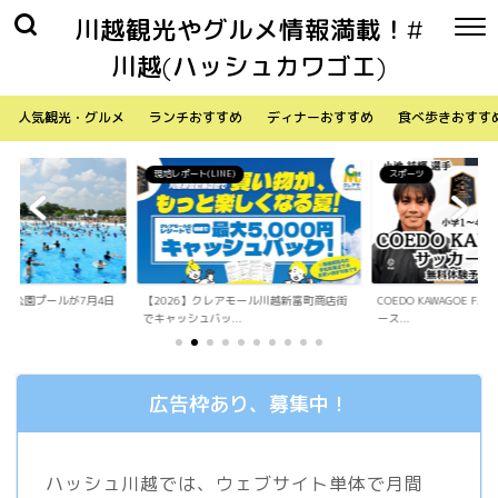
川越観光やグルメ情報満載！#
川越(ハッシュカワゴエ)
人気観光・グルメ
ランチおすすめ
ディナーおすすめ
食べ歩きおすす
)
スポーツ
生活
アモール川越新富町商店街
COEDO KAWAGOE F.Cが小学生向けサッカ
「Sky Walker 70
.
ース...
内ア...
広告枠あり、募集中！
ハッシュ川越では、ウェブサイト単体で月間