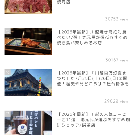
焼肉店
30753
view
15
【2026年最新】川越焼き鳥絶対食
べたい7選！地元民が選ぶおすすめ
焼き鳥が楽しめるお店
30167
view
16
【2026年最新】「川越百万灯夏ま
つり」が7月25日(土)26日(日)に開
催！歴史や見どころは？屋台情報も
29828
view
17
【2026年最新】川越の人気コーヒ
ー店11選！地元民が選ぶおすすめ珈
琲ショップ/喫茶店