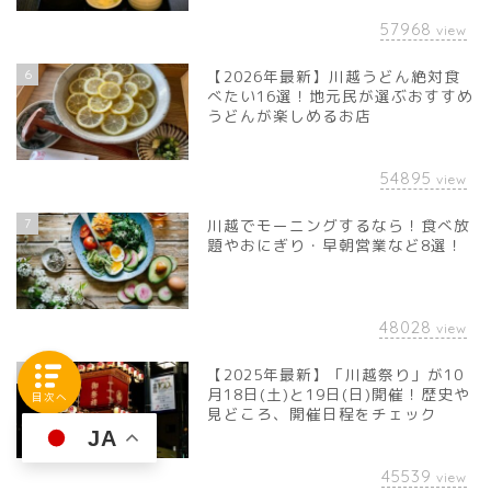
57968
view
6
【2026年最新】川越うどん絶対食
べたい16選！地元民が選ぶおすすめ
うどんが楽しめるお店
54895
view
7
川越でモーニングするなら！食べ放
題やおにぎり・早朝営業など8選！
48028
view
8
【2025年最新】「川越祭り」が10
月18日(土)と19日(日)開催！歴史や
目次へ
見どころ、開催日程をチェック
JA
45539
view