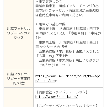
＊車でお越しの際
関越自動車道・川越インターチェンジから
車で5分 フットサル正面駐車場が満車の際
は臨時駐車場をご利用ください。
＊電車でお越しの際
川越フットサル
・東武東上線・JR埼京線「川越駅」西口下
リゾートへのア
車 西武バスで15分。「今福中台」下車徒歩
クセス
1分
・東武東上線・JR埼京線「川越駅」西口下
車 タクシーで約15分
・西武新宿線「本川越駅」西武バスで15分
「今福中台」下車1分
・西武新宿線「南大塚駅」南口よりタクシ
ーで約5分 (1メーター)
川越フットサル
https://www.54-luck.com/court/kawago
リゾート営業時
e/about/tim
e
間/料金
【有限会社ファイブフォーラック】
https://www.54-luck.com/
【スポーツイベントのトータルサポート】