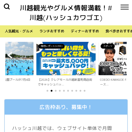
川越観光やグルメ情報満載！#
川越(ハッシュカワゴエ)
人気観光・グルメ
ランチおすすめ
ディナーおすすめ
食べ歩きおすす
)
スポーツ
生活
アモール川越新富町商店街
COEDO KAWAGOE F.Cが小学生向けサッカ
「Sky Walker 70
.
ース...
内ア...
広告枠あり、募集中！
ハッシュ川越では、ウェブサイト単体で月間