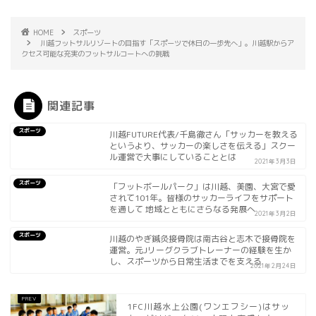
HOME
スポーツ
川越フットサルリゾートの目指す「スポーツで休日の一歩先へ」。川越駅からア
クセス可能な充実のフットサルコートへの挑戦
関連記事
スポーツ
川越FUTURE代表/千島徹さん「サッカーを教える
というより、サッカーの楽しさを伝える」スクー
ル運営で大事にしていることとは
2021年3月3日
スポーツ
「フットボールパーク」は川越、美園、大宮で愛
されて101年。皆様のサッカーライフをサポート
を通して 地域とともにさらなる発展へ
2021年3月2日
スポーツ
川越のやぎ鍼灸接骨院は南古谷と志木で接骨院を
運営。元Jリーグクラブトレーナーの経験を生か
し、スポーツから日常生活までを支える
2021年2月24日
1FC川越水上公園(ワンエフシー)はサッ