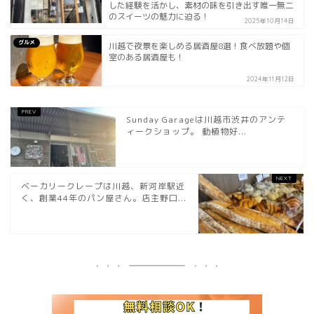
した経験を活かし、素材の味を引き出す唯一無二
のスイーツの魅力に迫る！
2025年10月14日
グルメ
川越で夜景を楽しめる居酒屋8選！食べ放題や個
室のある居酒屋も！
2024年11月12日
Sunday Garageは川越市渋井のアンテ
ィークショップ。 動植物好...
ベーカリークレープは川越、新河岸駅近
く、創業44年のパン屋さん。店主野口...