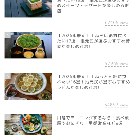
めスイーツ・デザートが楽しめるお
店
62405
view
5
【2026年最新】川越そば絶対食べ
たい17選！地元民が選ぶおすすめ蕎
麦が楽しめるお店
57965
view
6
【2026年最新】川越うどん絶対食
べたい16選！地元民が選ぶおすすめ
うどんが楽しめるお店
54893
view
7
川越でモーニングするなら！食べ放
題やおにぎり・早朝営業など8選！