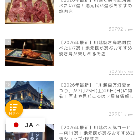
べたい7選！地元民が選ぶおすすめ
焼肉店
30792
view
15
【2026年最新】川越焼き鳥絶対食
べたい7選！地元民が選ぶおすすめ
焼き鳥が楽しめるお店
30235
view
16
【2026年最新】「川越百万灯夏ま
つり」が7月25日(土)26日(日)に開
催！歴史や見どころは？屋台情報も
29901
目次へ
view
JA
17
【2026年最新】川越の人気コーヒ
ー店11選！地元民が選ぶおすすめ珈
琲ショップ/喫茶店