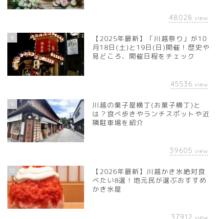
48028
view
8
【2025年最新】「川越祭り」が10
月18日(土)と19日(日)開催！歴史や
見どころ、開催日程をチェック
45536
view
9
川越の菓子屋横丁(お菓子横丁)と
は？食べ歩きやランチスポットや近
隣駐車場を紹介
39605
view
10
【2026年最新】川越かき氷絶対食
べたい8選！地元民が選ぶおすすめ
かき氷屋
37912
view