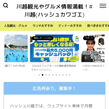
川越観光やグルメ情報満載！#
川越(ハッシュカワゴエ)
人気観光・グルメ
ランチおすすめ
ディナーおすすめ
食べ歩きおすす
)
スポーツ
生活
アモール川越新富町商店街
COEDO KAWAGOE F.Cが小学生向けサッカ
「Sky Walker 70
.
ース...
内ア...
広告枠あり、募集中！
ハッシュ川越では、ウェブサイト単体で月間