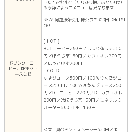
100円おむすび（かりかり梅、おかかetc）
※季節によってメニューは異なります
NEW! 河越抹茶使用 抹茶ラテ300円（Hot&I
ce）
[ HOT ]
HOTコーヒー250円／ほうじ茶ラテ250
円／ほうじ茶150円／カフェオレ270円
ドリンク コー
／ほっとゆず200円
ヒー、ゆずジュ
[ COLD ]
ースなど
ゆずジュース300円／100％りんごジュ
ース250円／100％みかんジュース250
円／ICEコーヒー270円／ICEカフェオレ
290円／冷ほうじ茶150円／ミネラルウ
ォーター500mlPET130円
＜春・夏のみ＞・スムージー320円／ゆ